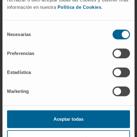
Análise do diagnóstico e prognóstico
información en nuestra
Política de Cookies
.
neuropsicológico de patologias
neurodegenerativas e outras afecções.
Estudo e intervenção nas modificações
Selección
comportamentais e emocionais associadas à
Necesarias
de
patologia neurodegenerativa.
consentimiento
Reabilitação cognitiva no défice cognitivo.
Preferencias
Avaliação neuropsicológica pré-cirúrgica em
doentes candidatos a neurocirurgia.
Orientação familiar para a gestão de doentes
Estadística
com patologia neurológica.
Marketing
Aceptar todas
Atividade