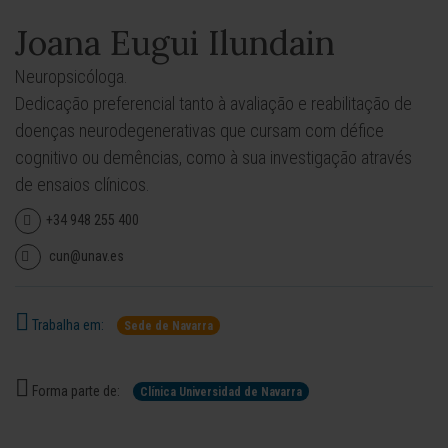
Joana Eugui Ilundain
Neuropsicóloga.
Dedicação preferencial tanto à avaliação e reabilitação de
doenças neurodegenerativas que cursam com défice
cognitivo ou demências, como à sua investigação através
de ensaios clínicos.
+34 948 255 400
cun@unav.es
Trabalha em:
Sede de Navarra
Forma parte de:
Clínica Universidad de Navarra