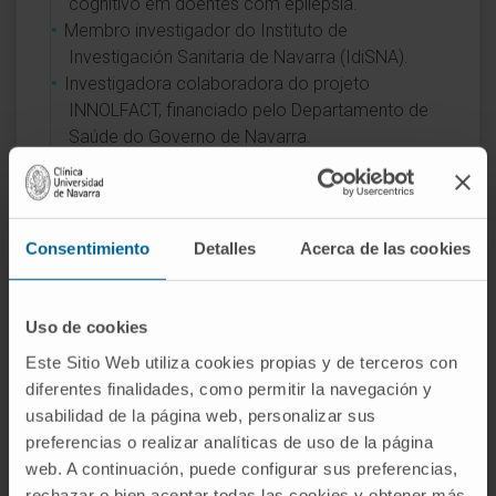
cognitivo em doentes com epilepsia.
Membro investigador do Instituto de
Investigación Sanitaria de Navarra (IdiSNA).
Investigadora colaboradora do projeto
INNOLFACT, financiado pelo Departamento de
Saúde do Governo de Navarra.
Participação como neuropsicóloga em ensaios
clínicos e observacionais ALZQoL (Roche),
SCAP-AD.
Participação como neuropsicóloga em ensaios
Consentimiento
Detalles
Acerca de las cookies
clínicos sobre Défice Cognitivo Ligeiro, Doença
de Alzheimer, Doença de Parkinson e Epilepsia.
Uso de cookies
Este Sitio Web utiliza cookies propias y de terceros con
ÁREAS DE INTERESSE
diferentes finalidades, como permitir la navegación y
usabilidad de la página web, personalizar sus
Avaliação e intervenção neuropsicológica em
preferencias o realizar analíticas de uso de la página
alterações cognitivas associadas a doenças
web. A continuación, puede configurar sus preferencias,
neurodegenerativas e lesão cerebral adquirida.
rechazar o bien aceptar todas las cookies y obtener más