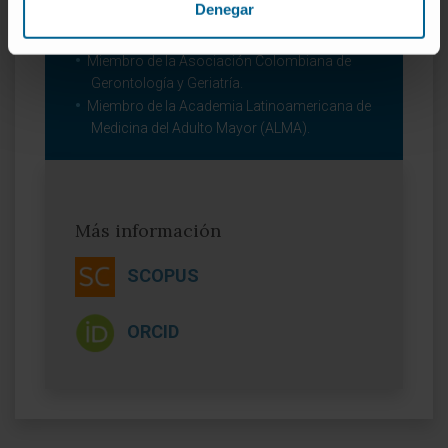
Denegar
Miembro de la Sociedad Española de
Geriatría y Gerontología.
Miembro de la Asociación Colombiana de
Gerontología y Geriatría.
Miembro de la Academia Latinoamericana de
Medicina del Adulto Mayor (ALMA).
Más información
SCOPUS
ORCID