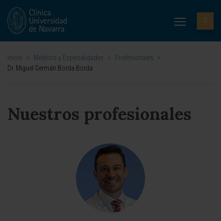
Inicio
>
Médicos y Especialidades
>
Profesionales
>
Dr. Miguel Germán Borda Borda
Nuestros profesionales