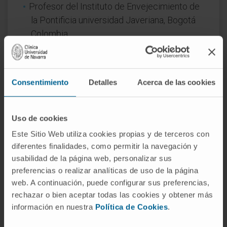
Profesor del Instituto de Envejecimiento de
la Pontificia universidad Javeriana, Bogotá
Colombia.
Profesor agregado del Centro de
Investigación en Ciencias de la Salud
(CICSA); FCS, Universidad Anáhuac México
Consentimiento
Detalles
Acerca de las cookies
Campus Norte. México.
Desde 2019, ha desempeñado el rol de
Profesor Visitante en la Pontificia
Uso de cookies
Universidad Javeriana.
Este Sitio Web utiliza cookies propias y de terceros con
diferentes finalidades, como permitir la navegación y
En investigación
usabilidad de la página web, personalizar sus
Autor de 79 publicaciones científicas.
preferencias o realizar analíticas de uso de la página
Ha presentado ponencias orales y escritas
web. A continuación, puede configurar sus preferencias,
en múltiples congresos internacionales,
rechazar o bien aceptar todas las cookies y obtener más
colaborado para la escritura de varios
información en nuestra
Política de Cookies
.
capítulos de libro sobre geriatría y métodos