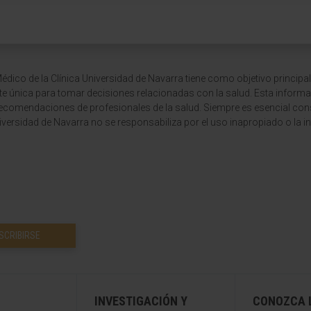
dico de la Clínica Universidad de Navarra tiene como objetivo principal
te única para tomar decisiones relacionadas con la salud. Esta informa
recomendaciones de profesionales de la salud. Siempre es esencial consu
versidad de Navarra no se responsabiliza por el uso inapropiado o la in
SCRIBIRSE
INVESTIGACIÓN Y
CONOZCA L