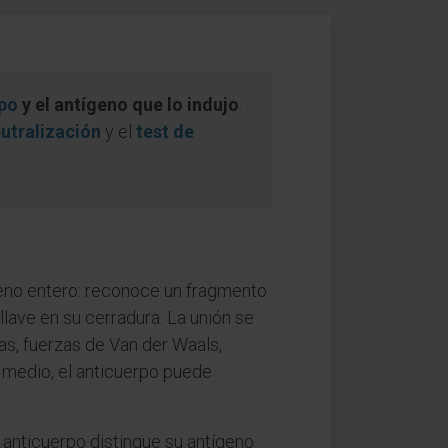
po
y el antígeno que lo indujo
.
utralización
y el
test de
geno entero: reconoce un fragmento
lave en su cerradura. La unión se
as, fuerzas de Van der Waals,
l medio, el anticuerpo puede
 anticuerpo distingue su antígeno