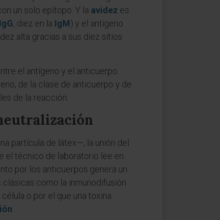
on un solo epítopo. Y la
avidez
es
IgG
, diez en la
IgM
) y el antígeno
ez alta gracias a sus diez sitios
ntre el antígeno y el anticuerpo.
eno, de la clase de anticuerpo y de
les de la reacción.
 neutralización
na partícula de látex—, la unión del
e el técnico de laboratorio lee en
ento por los anticuerpos genera un
s clásicas como la inmunodifusión
 célula o por el que una toxina
ión
.