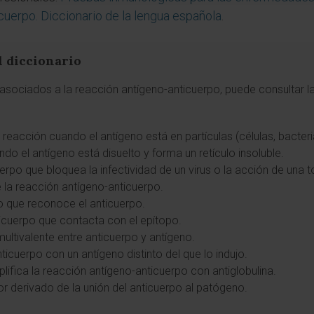
cuerpo. Diccionario de la lengua española
.
l diccionario
sociados a la reacción antígeno-anticuerpo, puede consultar las
 reacción cuando el antígeno está en partículas (células, bacteria
do el antígeno está disuelto y forma un retículo insoluble.
uerpo que bloquea la infectividad de un virus o la acción de una t
e la reacción antígeno-anticuerpo.
no que reconoce el anticuerpo.
anticuerpo que contacta con el epítopo.
 multivalente entre anticuerpo y antígeno.
nticuerpo con un antígeno distinto del que lo indujo.
lifica la reacción antígeno-anticuerpo con antiglobulina.
r derivado de la unión del anticuerpo al patógeno.