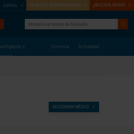
PACIENTES INTERNACIONALES
¿NECESITA AYUDA?
ESPAÑOL
vestigación y
Docencia
Actualidad
nsayos
DICCIONARIO MÉDICO