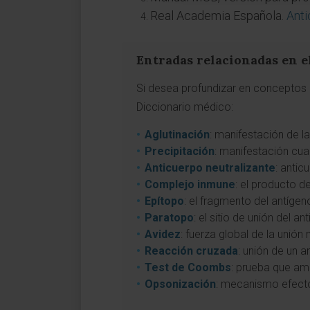
Real Academia Española.
Anti
Entradas relacionadas en e
Si desea profundizar en conceptos a
Diccionario médico:
Aglutinación
: manifestación de la
Precipitación
: manifestación cuan
Anticuerpo neutralizante
: antic
Complejo inmune
: el producto d
Epítopo
: el fragmento del antíge
Paratopo
: el sitio de unión del 
Avidez
: fuerza global de la unión
Reacción cruzada
: unión de un a
Test de Coombs
: prueba que amp
Opsonización
: mecanismo efecto