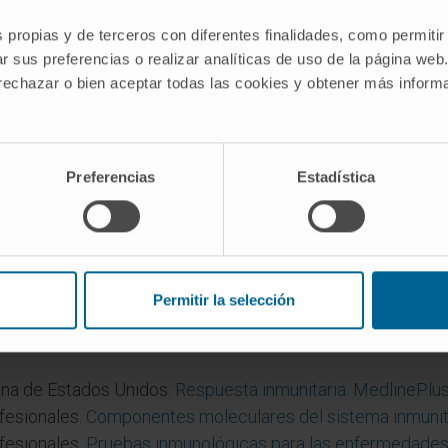
s propias y de terceros con diferentes finalidades, como permitir
ada?
r sus preferencias o realizar analíticas de uso de la página web
 rechazar o bien aceptar todas las cookies y obtener más infor
enerado frente a un antígeno se une también a otro antíg
falsos positivos en serología y de fenómenos como la alerg
uzada
desarrolla este concepto.
Preferencias
Estadística
e afinidad y avidez?
 de un solo sitio de unión del anticuerpo con un solo epítop
 de unión del anticuerpo a la vez. Una IgM pentamérica, c
vidualmente tenga una afinidad modesta.
Permitir la selección
ina de Estados Unidos.
Respuesta inmunitaria. MedlinePlu
fesionales.
Componentes moleculares del sistema inmunit
fesionales.
Pruebas inmunológicas para las enfermedades