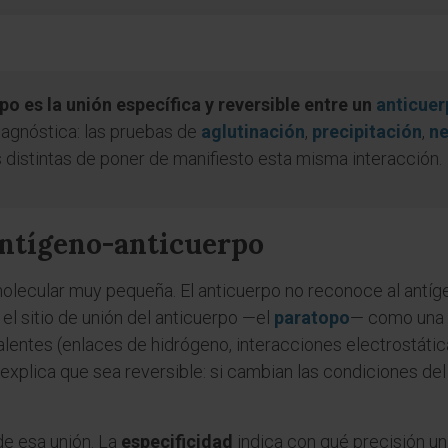
o es la unión específica y reversible entre un
anticuer
diagnóstica: las pruebas de
aglutinación
,
precipitación
,
ne
distintas de poner de manifiesto esta misma interacción.
antígeno-anticuerpo
olecular muy pequeña. El anticuerpo no reconoce al antí
 el sitio de unión del anticuerpo —el
paratopo
— como una l
entes (enlaces de hidrógeno, interacciones electrostátic
 explica que sea reversible: si cambian las condiciones de
de esa unión. La
especificidad
indica con qué precisión un