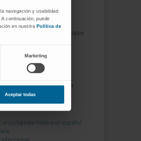
 la navegación y usabilidad
. A continuación, puede
mación en nuestra
Política de
eno distinto que comparte epítopos
ia cruzada entre pólenes y
Marketing
o. La
avidez
es la fuerza total
on diez brazos, puede tener una
Aceptar todas
s, enciclopedia médica en español
.
ario
.
 infecciosas
.