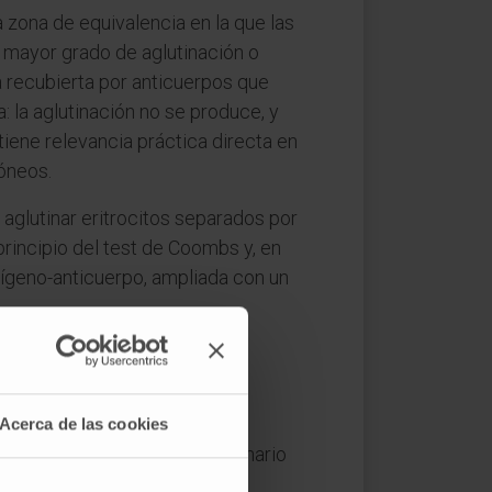
 zona de equivalencia en la que las
l mayor grado de aglutinación o
a recubierta por anticuerpos que
 la aglutinación no se produce, y
tiene relevancia práctica directa en
róneos.
aglutinar eritrocitos separados por
principio del test de Coombs y, en
ntígeno-anticuerpo, ampliada con un
nmune?
Acerca de las cookies
ultante. La entrada del diccionario
nación, depósito tisular,