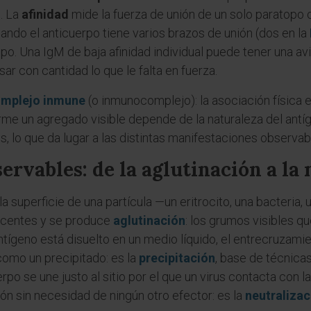
. La
afinidad
mide la fuerza de unión de un solo paratopo c
cuando el anticuerpo tiene varios brazos de unión (dos en la
po. Una IgM de baja afinidad individual puede tener una avid
ar con cantidad lo que le falta en fuerza.
mplejo inmune
(o inmunocomplejo): la asociación física e
me un agregado visible depende de la naturaleza del antíg
, lo que da lugar a las distintas manifestaciones observab
ervables: de la aglutinación a la
 superficie de una partícula —un eritrocito, una bacteria, u
acentes y se produce
aglutinación
: los grumos visibles qu
ntígeno está disuelto en un medio líquido, el entrecruzami
como un precipitado: es la
precipitación
, base de técnica
po se une justo al sitio por el que un virus contacta con la
ón sin necesidad de ningún otro efector: es la
neutralizac