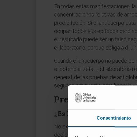
En todas estas manifestaciones, la 
concentraciones relativas de ambos
precipitación. Si el anticuerpo est
ocupan todos sus epítopos pero no q
el resultado puede ser un falso n
el laboratorio, porque obliga a dilu
Cuando el anticuerpo no puede pone
el potencial zeta—, el laboratorio r
general, de las pruebas de antiglob
segundo anticuerpo para hacerla vi
Preguntas frecuent
¿Es lo mismo la reacció
Consentimiento
No exactamente. La reacción es el
dedicada al complejo inmune descri