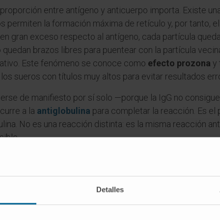
proporción entre antígeno y anticuerpo importa. Existe una
 permiten la formación máxima de retículo y, por tanto, e
á en gran exceso respecto al antígeno, cada partícula qued
uedan brazos libres para puentear con la partícula vecina:
egativo. Este fenómeno se conoce como
efecto prozona
y 
ir los sueros con títulos muy altos para evitar resultados er
rse de manifiesto por sí solo —porque la IgG no consigue 
ecurre a la
antiglobulina
para completar la reacción. Es el 
ulina. No es una reacción distinta: es la misma reacción a
sible.
es
n antígeno-anticuerpo que el complejo i
Detalles
 proceso de unión; el
complejo inmune
es el producto res
be qué ocurre con esos complejos una vez formados (elimi