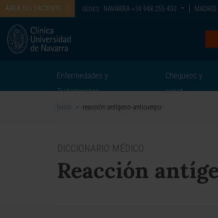
ÁREA DEL PACIENTE
NAVARRA
+34 948 255 400
MADRID
SEDES:
Enfermedades y
Chequeos y
Tratamientos
salud
Inicio
>
reacción antígeno-anticuerpo
DICCIONARIO MÉDICO
Reacción antíg