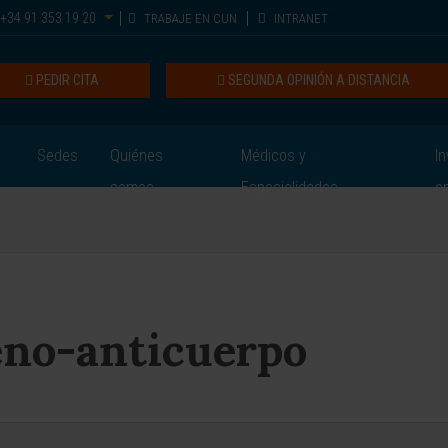
+34 91 353 19 20
TRABAJE EN CUN
INTRANET
PEDIR CITA
SEGUNDA OPINIÓN A DISTANCIA
Sedes
Quiénes
Médicos y
In
somos
Especialidades
e
eno-anticuerpo