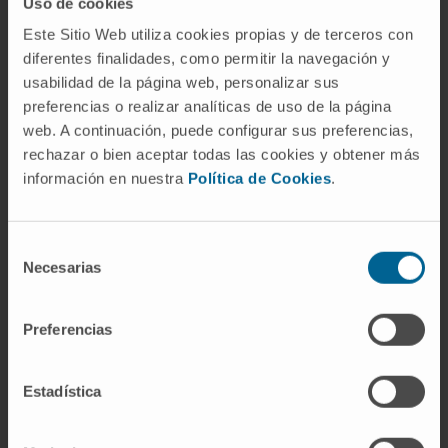
Uso de cookies
activa. El médico lo interpreta siempre junto
Este Sitio Web utiliza cookies propias y de terceros con
con el resultado de IgM y la situación clínica.
diferentes finalidades, como permitir la navegación y
¿Es lo mismo IgG que
usabilidad de la página web, personalizar sus
inmunoglobulina G?
preferencias o realizar analíticas de uso de la página
web. A continuación, puede configurar sus preferencias,
Sí. "IgG" es la abreviatura que aparece en los
rechazar o bien aceptar todas las cookies y obtener más
informes de laboratorio; "inmunoglobulina G"
información en nuestra
Política de Cookies
.
es la denominación completa. Para
información sobre la estructura molecular, las
Selección
subclases y las funciones biológicas de esta
Necesarias
de
molécula, consulte la entrada
consentimiento
inmunoglobulina G
.
Preferencias
¿Por qué la IgG de la madre
protege al recién nacido?
Estadística
La IgG es la única inmunoglobulina que
atraviesa la placenta. Durante el tercer