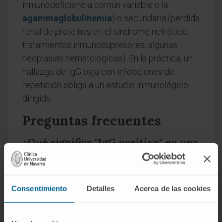
inmunodeficiencia común variable o la
agammaglobulinemia
) o secundaria (pérdida
renal de proteínas en el síndrome nefrótico,
tratamientos inmunosupresores, algunas
neoplasias hematológicas). En la práctica, un
hallazgo de IgG baja con infecciones de
repetición obliga a un estudio inmunológico
dirigido.
Preguntas frecuentes
¿Qué significa "IgG positiva" en una
analítica?
Que el organismo ha producido anticuerpos
IgG frente a un antígeno concreto. En la
Consentimiento
Detalles
Acerca de las cookies
mayoría de los casos indica contacto previo
(infección resuelta o vacunación), no infección