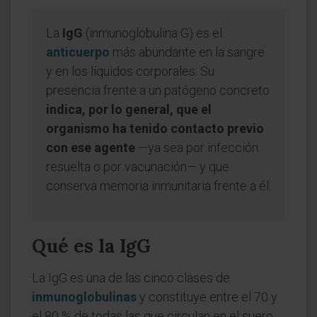
La
IgG
(inmunoglobulina G) es el
anticuerpo
más abundante en la sangre
y en los líquidos corporales. Su
presencia frente a un patógeno concreto
indica, por lo general, que el
organismo ha tenido contacto previo
con ese agente
—ya sea por infección
resuelta o por vacunación— y que
conserva memoria inmunitaria frente a él.
Qué es la IgG
La IgG es una de las cinco clases de
inmunoglobulinas
y constituye entre el 70 y
el 80 % de todas las que circulan en el suero.