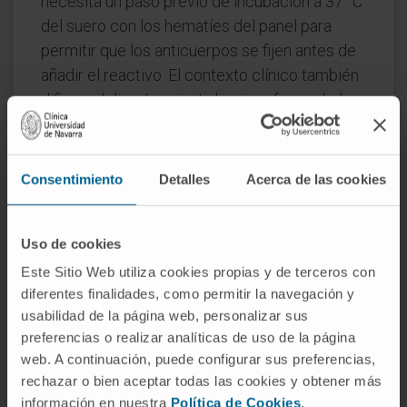
necesita un paso previo de incubación a 37 °C
del suero con los hematíes del panel para
permitir que los anticuerpos se fijen antes de
añadir el reactivo. El contexto clínico también
difiere: el directo orienta hacia enfermedades
que ya están destruyendo hematíes (anemia
hemolítica autoinmune, reacción
transfusional); el indirecto es una prueba
Consentimiento
Detalles
Acerca de las cookies
preventiva, pensada para anticipar problemas
antes de que ocurran.
Uso de cookies
Preguntas frecuentes
Este Sitio Web utiliza cookies propias y de terceros con
diferentes finalidades, como permitir la navegación y
¿Por qué se llama "test de
usabilidad de la página web, personalizar sus
Coombs"?
preferencias o realizar analíticas de uso de la página
web. A continuación, puede configurar sus preferencias,
Por Robin R. A. Coombs, inmunólogo de
rechazar o bien aceptar todas las cookies y obtener más
Cambridge que publicó la técnica en 1945
información en nuestra
Política de Cookies
.