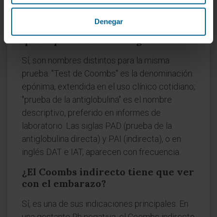
enfermedad.
Denegar
¿Es lo mismo la prueba de Coombs
que la prueba de la antiglobulina?
Sí, son nombres distintos para la misma
prueba. "Test de Coombs" es la denominación
epónima, extendida en el uso clínico cotidiano;
"prueba de la antiglobulina" es el nombre
descriptivo, preferido en informes de
laboratorio. Las siglas PAD (prueba de la
antiglobulina directa) y PAI (indirecta), o en
inglés DAT e IAT, aparecen con frecuencia.
¿El Coombs indirecto tiene que ver
con el embarazo?
Sí, es una de sus indicaciones principales. En
una gestante Rh negativa, el Coombs indirecto