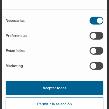
junto con Mourant y Race. "Coombs" es el
apellido del investigador, no un acrónimo. La
denominación formal es "prueba de la
Selección
antiglobulina".
Necesarias
de
consentimiento
¿Qué significa un Coombs positivo?
Preferencias
Depende de cuál. Un Coombs directo positivo
indica que hay anticuerpos o complemento
Estadística
adheridos a los hematíes del paciente, lo que
puede deberse a una enfermedad autoinmune,
Marketing
a un fármaco o a una reacción transfusional,
entre otras causas. Un Coombs indirecto
positivo significa que el suero del paciente
contiene anticuerpos irregulares capaces de
Aceptar todas
fijarse a hematíes ajenos. En ambos casos, el
resultado debe interpretarse en contexto
Permitir la selección
clínico: positivo no equivale siempre a