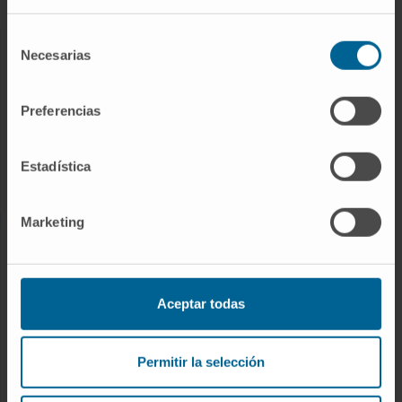
Selección
Necesarias
de
NUESTROS PROFESIONALES
consentimiento
Cancer Center
Preferencias
Conozca a los profesionales
Servicios médicos
Estadística
Trabaje con nosotros
Marketing
INVESTIGACIÓN Y DOCENCIA
Ensayos clínicos
Aceptar todas
Docencia y formación
Residentes y Unidades Docentes
Permitir la selección
Área para profesionales