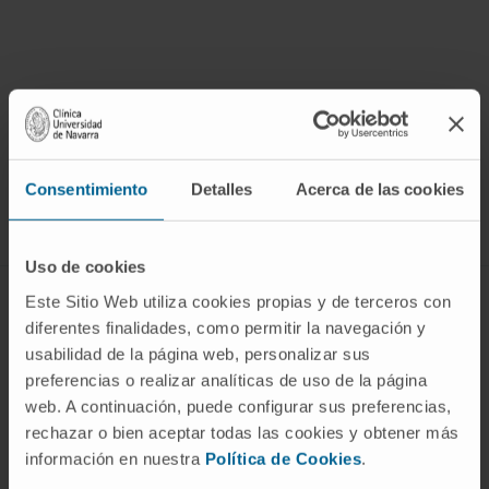
¡Únete a nuestra comunidad!
SUSCRIBIRSE
Consentimiento
Detalles
Acerca de las cookies
Síguenos
Uso de cookies
Este Sitio Web utiliza cookies propias y de terceros con
ENFERMEDADES Y TRATAMIENTOS
diferentes finalidades, como permitir la navegación y
Enfermedades
usabilidad de la página web, personalizar sus
preferencias o realizar analíticas de uso de la página
Pruebas diagnósticas
web. A continuación, puede configurar sus preferencias,
Tratamientos
rechazar o bien aceptar todas las cookies y obtener más
Cuidados en casa
información en nuestra
Política de Cookies
.
Chequeos y salud