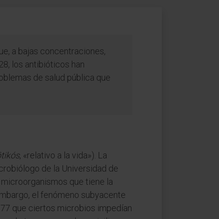
que, a bajas concentraciones,
8, los antibióticos han
roblemas de salud pública que
ōtikós
, «relativo a la vida»). La
crobiólogo de la Universidad de
 microorganismos que tiene la
n embargo, el fenómeno subyacente
877 que ciertos microbios impedían