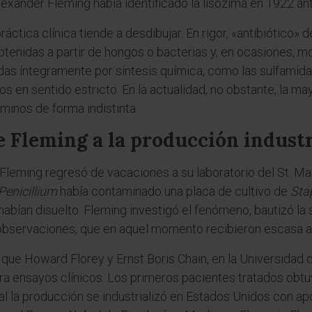
Alexander Fleming había identificado la lisozima en 1922 ant
áctica clínica tiende a desdibujar. En rigor, «antibiótico» 
obtenidas a partir de hongos o bacterias y, en ocasiones, 
das íntegramente por síntesis química, como las sulfamidas
os en sentido estricto. En la actualidad, no obstante, la m
rminos de forma indistinta.
e Fleming a la producción industr
leming regresó de vacaciones a su laboratorio del St. Ma
Penicillium
había contaminado una placa de cultivo de
Sta
habían disuelto. Fleming investigó el fenómeno, bautizó la 
observaciones, que en aquel momento recibieron escasa a
ue Howard Florey y Ernst Boris Chain, en la Universidad de
para ensayos clínicos. Los primeros pacientes tratados obt
l la producción se industrializó en Estados Unidos con a