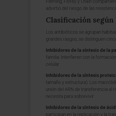
Fleming, Florey y Chain compartier
advirtió del riesgo de las resiste
Clasificación según
Los antibióticos se agrupan habitua
grandes rasgos, se distinguen cinco
Inhibidores de la síntesis de la p
familia. Interfieren con la formació
celular.
Inhibidores de la síntesis proteic
tamaño y estructura). Los macrólido
unión del ARN de transferencia al r
necesita para sobrevivir.
Inhibidores de la síntesis de áci
participan en la replicación y la tr