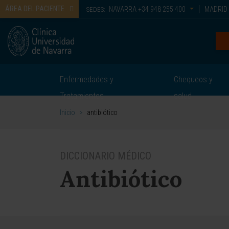
ÁREA DEL PACIENTE
NAVARRA
+34 948 255 400
MADRID
SEDES:
Enfermedades y
Chequeos y
Tratamientos
salud
Inicio
>
antibiótico
DICCIONARIO MÉDICO
Antibiótico