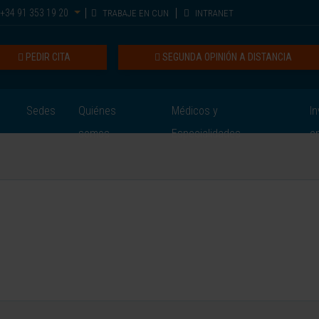
+34 91 353 19 20
TRABAJE EN CUN
INTRANET
PEDIR CITA
SEGUNDA OPINIÓN A DISTANCIA
Sedes
Quiénes
Médicos y
In
somos
Especialidades
e