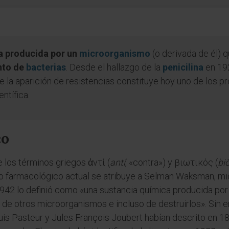
ia producida por un
microorganismo
(o derivada de él) 
nto de
bacterias
. Desde el hallazgo de la
penicilina
en 192
 la aparición de resistencias constituye hoy uno de los p
ntífica.
co
 los términos griegos ἀντί (
antí
, «contra») y βιωτικός (
bi
do farmacológico actual se atribuye a Selman Waksman, mi
1942 lo definió como «una sustancia química producida por
o de otros microorganismos e incluso de destruirlos». Si
is Pasteur y Jules François Joubert habían descrito en 1