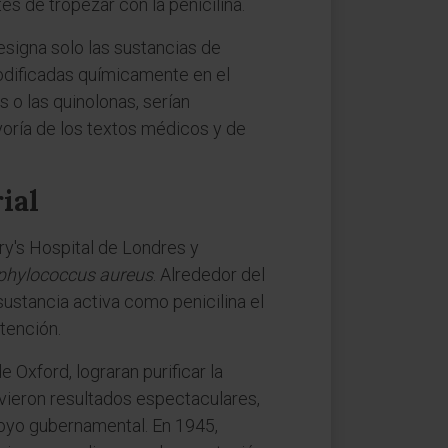
es de tropezar con la penicilina.
designa solo las sustancias de
modificadas químicamente en el
 o las quinolonas, serían
ayoría de los textos médicos y de
ial
ry's Hospital de Londres y
phylococcus aureus
. Alrededor del
sustancia activa como penicilina el
tención.
 Oxford, lograran purificar la
uvieron resultados espectaculares,
poyo gubernamental. En 1945,