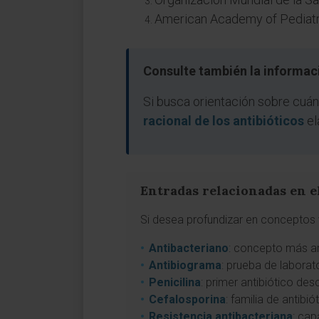
American Academy of Pediatri
Consulte también la informaci
Si busca orientación sobre cuán
racional de los antibióticos
el
Entradas relacionadas en e
Si desea profundizar en conceptos v
Antibacteriano
: concepto más amp
Antibiograma
: prueba de laborato
Penicilina
: primer antibiótico de
Cefalosporina
: familia de antib
Resistencia antibacteriana
: cap