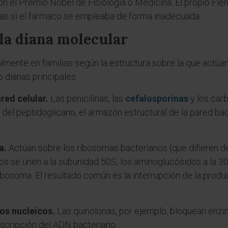
on el Premio Nobel de Fisiología o Medicina. El propio Fle
ncias si el fármaco se empleaba de forma inadecuada.
 la diana molecular
lmente en familias según la estructura sobre la que actúan 
 dianas principales.
ared celular.
Las penicilinas, las
cefalosporinas
y los car
n del peptidoglicano, el armazón estructural de la pared bac
a.
Actúan sobre los ribosomas bacterianos (que difieren 
s se unen a la subunidad 50S, los aminoglucósidos a la 30S
ibosoma. El resultado común es la interrupción de la produ
dos nucleicos.
Las quinolonas, por ejemplo, bloquean enz
anscripción del ADN bacteriano.