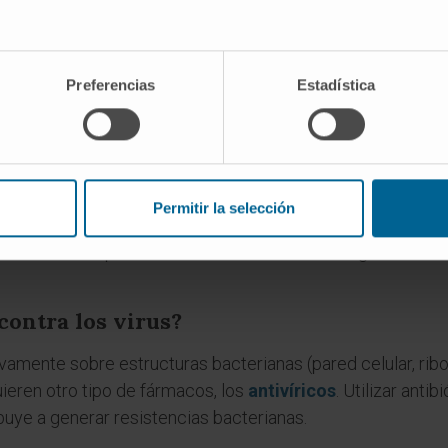
viduos portadores de algún mecanismo de resistencia sobre
resultado es una población dominada por bacterias resiste
ermite verificar, caso por caso, qué antibióticos conserva
Preferencias
Estadística
es
ra «antibiótico»?
Permitir la selección
tra») y βιωτικός («relativo a la vida»). Selman Waksman, m
ente en 1942 para referirse a sustancias de origen microbi
contra los virus?
ivamente sobre estructuras bacterianas (pared celular, ri
ieren otro tipo de fármacos, los
antivíricos
. Utilizar anti
buye a generar resistencias bacterianas.