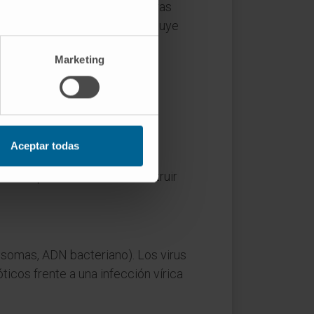
viven y se multiplican, mientras
ntes. El
antibiograma
constituye
n eficacia frente a un germen
Marketing
Aceptar todas
icrobiólogo ucraniano-
ano capaces de inhibir o destruir
bosomas, ADN bacteriano). Los virus
bióticos frente a una infección vírica