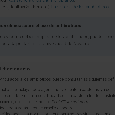
cs (HealthyChildren.org).
La historia de los antibióticos
.
ón clínica sobre el uso de antibióticos
do y cómo deben emplearse los antibióticos, puede consul
aborada por la Clínica Universidad de Navarra.
l diccionario
inculados a los antibióticos, puede consultar las siguientes def
lio que incluye todo agente activo frente a bacterias, ya sea d
rio que determina la sensibilidad de una bacteria frente a distint
scubierto, obtenido del hongo
Penicillium notatum
.
ióticos betalactámicos de amplio espectro.
acidad adquirida por una bacteria para sobrevivir a la acción de 