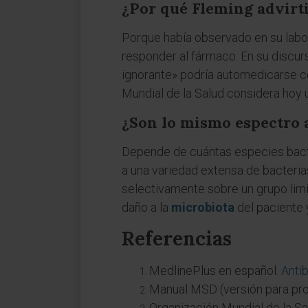
¿Por qué Fleming advirtió
Porque había observado en su labor
responder al fármaco. En su discur
ignorante» podría automedicarse co
Mundial de la Salud considera hoy 
¿Son lo mismo espectro 
Depende de cuántas especies bacter
a una variedad extensa de bacteria
selectivamente sobre un grupo limi
daño a la
microbiota
del paciente y
Referencias
MedlinePlus en español.
Antib
Manual MSD (versión para pro
Organización Mundial de la Sa