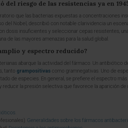
 del riesgo de las resistencias ya en 194
atorio que las bacterias expuestas a concentraciones insu
so del Nobel, describió con notable clarividencia un escen
n dosis insuficientes y seleccionar cepas resistentes, una
una de las mayores amenazas para la salud global.
amplio y espectro reducido?
ianas abarque la actividad del fármaco. Un antibiótico d
s, tanto
grampositivas
como gramnegativas. Uno de espe
tado de especies. En general, se prefiere el espectro más
 reducir la presión selectiva que favorece la aparición de 
ióticos
.
fesionales).
Generalidades sobre los fármacos antibacter
lud.
Resistencia a los antimicrobianos
.