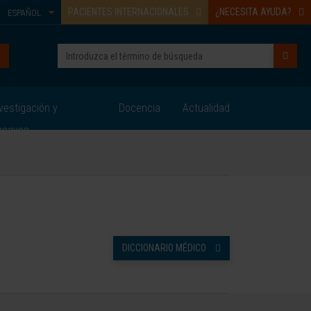
PACIENTES INTERNACIONALES
¿NECESITA AYUDA?
ESPAÑOL
vestigación y
Docencia
Actualidad
nsayos
DICCIONARIO MÉDICO