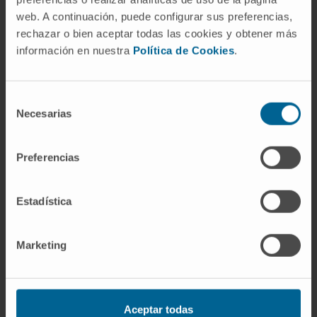
sobre la otra.
web. A continuación, puede configurar sus preferencias,
¿Puede un bacteriostático volverse
rechazar o bien aceptar todas las cookies y obtener más
bactericida?
información en nuestra
Política de Cookies
.
Sí, en determinadas condiciones. A
concentraciones suficientemente altas,
Selección
Necesarias
de
ciertos bacteriostáticos superan el umbral
consentimiento
letal y destruyen la célula. La concentración
mínima bactericida (CMB) indica en qué punto
Preferencias
se produce ese salto.
Estadística
Referencias
MedlinePlus en español.
Antibióticos
.
Marketing
Manual MSD (versión para
profesionales).
Generalidades sobre los
fármacos antibacterianos
.
Aceptar todas
Real Academia Española.