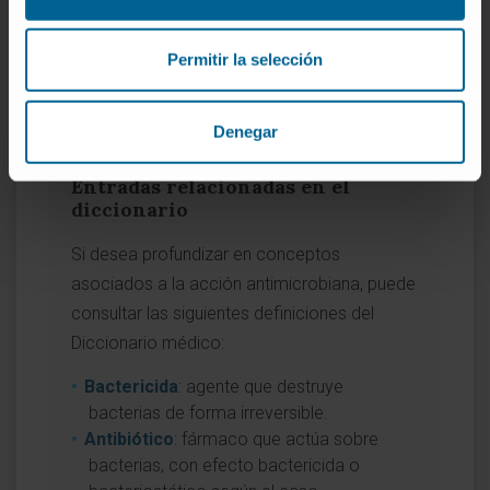
Bacteriostático
. Diccionario de la lengua
española, 23.ª edición.
Permitir la selección
MedlinePlus en español.
Infecciones
bacterianas
.
Denegar
Entradas relacionadas en el
diccionario
Si desea profundizar en conceptos
asociados a la acción antimicrobiana, puede
consultar las siguientes definiciones del
Diccionario médico:
Bactericida
: agente que destruye
bacterias de forma irreversible.
Antibiótico
: fármaco que actúa sobre
bacterias, con efecto bactericida o