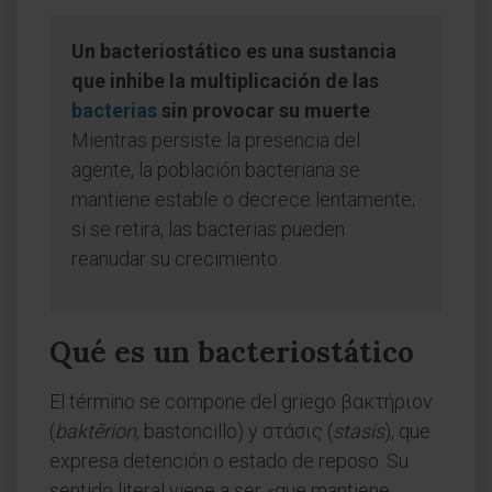
Un bacteriostático es una sustancia
que inhibe la multiplicación de las
bacterias
sin provocar su muerte
.
Mientras persiste la presencia del
agente, la población bacteriana se
mantiene estable o decrece lentamente;
si se retira, las bacterias pueden
reanudar su crecimiento.
Qué es un bacteriostático
El término se compone del griego βακτήριον
(
baktērion
, bastoncillo) y στάσις (
stasis
), que
expresa detención o estado de reposo. Su
sentido literal viene a ser «que mantiene