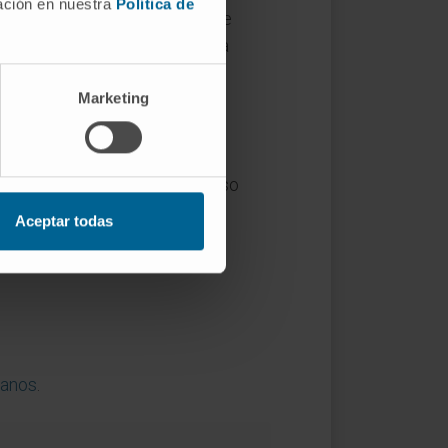
mación en nuestra
Política de
nte. Y esa clasificación puede
n
y el estado metabólico de la
Marketing
s inanimados. El término
co describen el contexto de uso
Aceptar todas
ianos
.