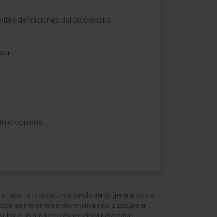
ntes definiciones del Diccionario
ula.
timicrobianos.
 ofrecer un contexto y entendimiento general sobre
ción es meramente informativa y no sustituye en
ltar a un médico o especialista para tratar