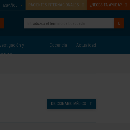
PACIENTES INTERNACIONALES
¿NECESITA AYUDA?
ESPAÑOL
vestigación y
Docencia
Actualidad
nsayos
DICCIONARIO MÉDICO