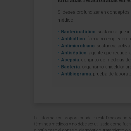
Entradas relacionadas en e
Si desea profundizar en conceptos a
médico:
Bacteriostático
: sustancia que i
Antibiótico
: fármaco empleado pa
Antimicrobiano
: sustancia activ
Antiséptico
: agente que reduce l
Asepsia
: conjunto de medidas de
Bacteria
: organismo unicelular pr
Antibiograma
: prueba de laborat
La información proporcionada en este Diccionario Mé
términos médicos y no debe ser utilizada como fuen
ningún caso el consejo, diagnóstico, tratamiento o 