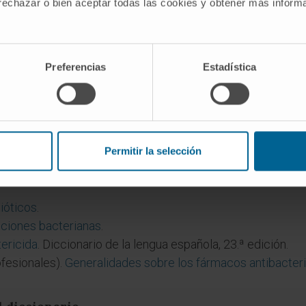
 rechazar o bien aceptar todas las cookies y obtener más infor
 bactericidas y bacteriostáticos según su efecto predomina
teriana, la concentración alcanzada en el foco de
infecció
Preferencias
Estadística
re bactericida y desinfectante?
o bactericida si elimina bacterias de superficies u objeto
(muerte bacteriana); desinfectante,
antiséptico
y antibióti
Permitir la selección
ióticos
.
cciones bacterianas
.
ericida
. Diccionario de la lengua española, 23.ª edición.
fesionales).
Generalidades sobre los fármacos antibacter