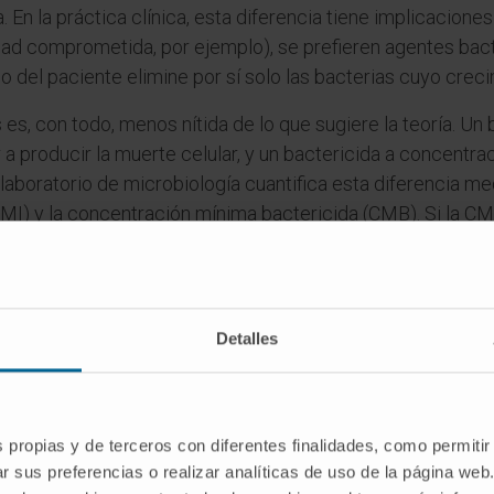
a. En la práctica clínica, esta diferencia tiene implicacion
dad comprometida, por ejemplo), se prefieren agentes bac
io del paciente elimine por sí solo las bacterias cuyo cre
es, con todo, menos nítida de lo que sugiere la teoría. Un
a producir la muerte celular, y un bactericida a concentra
El laboratorio de microbiología cuantifica esta diferencia m
CMI) y la concentración mínima bactericida (CMB). Si la C
agente es bactericida frente a esa cepa concreta.
es
ra bactericida?
Detalles
ērion
) con el latín
-cida
, de
caedere
, matar. Su sentido lite
renberg atribuyó en 1838 a los primeros organismos micro
s propias y de terceros con diferentes finalidades, como permitir
re bactericida?
r sus preferencias o realizar analíticas de uso de la página web