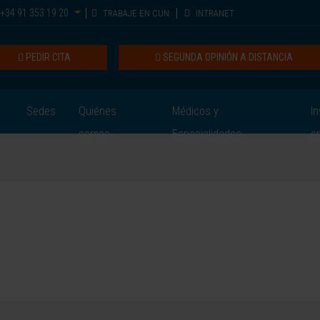
+34 91 353 19 20
TRABAJE EN CUN
INTRANET
PEDIR CITA
SEGUNDA OPINIÓN A DISTANCIA
Sedes
Quiénes
Médicos y
In
somos
Especialidades
e