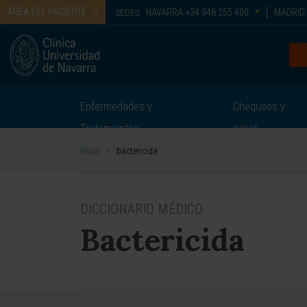
ÁREA DEL PACIENTE
NAVARRA
+34 948 255 400
MADRID
SEDES:
Enfermedades y
Chequeos y
Tratamientos
salud
Inicio
>
bactericida
DICCIONARIO MÉDICO
Bactericida