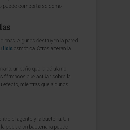
tico puede comportarse como
das
 dianas. Algunos destruyen la pared
su
lisis
osmótica. Otros alteran la
iano, un daño que la célula no
os fármacos que actúan sobre la
su efecto, mientras que algunos
entre el agente y la bacteria. Un
ue la población bacteriana puede