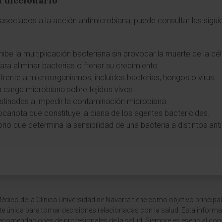
l diccionario
sociados a la acción antimicrobiana, puede consultar las siguie
nhibe la multiplicación bacteriana sin provocar la muerte de la cél
ra eliminar bacterias o frenar su crecimiento.
a frente a microorganismos, incluidos bacterias, hongos o virus.
a carga microbiana sobre tejidos vivos.
stinadas a impedir la contaminación microbiana.
ocariota que constituye la diana de los agentes bactericidas.
orio que determina la sensibilidad de una bacteria a distintos an
dico de la Clínica Universidad de Navarra tiene como objetivo principal
te única para tomar decisiones relacionadas con la salud. Esta informa
recomendaciones de profesionales de la salud. Siempre es esencial consu