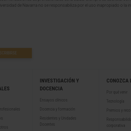
versidad de Navarra no se responsabiliza por el uso inapropiado o la in
SCRIBIRSE
INVESTIGACIÓN Y
CONOZCA L
ALES
DOCENCIA
Por qué venir
Ensayos clínicos
Tecnología
rofesionales
Docencia y formación
Premios y rec
os
Residentes y Unidades
Responsabilida
Docentes
corporativa
otros