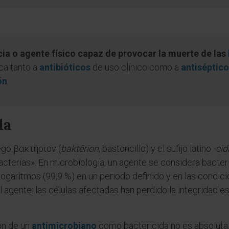
cia o agente físico capaz de provocar la muerte de las
ica tanto a
antibióticos
de uso clínico como a
antiséptic
ón
.
da
iego βακτήριον (
baktērion
, bastoncillo) y el sufijo latino
-cid
bacterias». En microbiología, un agente se considera bacte
 logaritmos (99,9 %) en un periodo definido y en las condi
el agente: las células afectadas han perdido la integridad es
ión de un
antimicrobiano
como bactericida no es absoluta