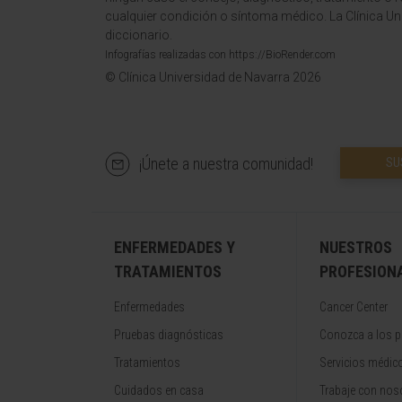
cualquier condición o síntoma médico. La Clínica Uni
diccionario.
Infografías realizadas con https://BioRender.com
© Clínica Universidad de Navarra 2026
¡Únete a nuestra comunidad!
SU
ENFERMEDADES Y
NUESTROS
TRATAMIENTOS
PROFESION
Enfermedades
Cancer Center
Pruebas diagnósticas
Conozca a los p
Tratamientos
Servicios médic
Cuidados en casa
Trabaje con nos