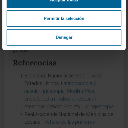
subtipo de laringoscopia directa: la que se
realiza en suspensión bajo anestesia general
Permitir la selección
con un microscopio operatorio. Pero la
laringoscopia directa incluye también la
fibroscopia flexible y la telelaringoscopia
Denegar
rígida, que no utilizan microscopio ni anestesia
general.
Referencias
Biblioteca Nacional de Medicina de
Estados Unidos.
Laringoscopia y
nasolaringoscopia. MedlinePlus,
enciclopedia médica en español
.
American Cancer Society.
Laringoscopia
.
Real Academia Nacional de Medicina de
España.
Historia de las primeras