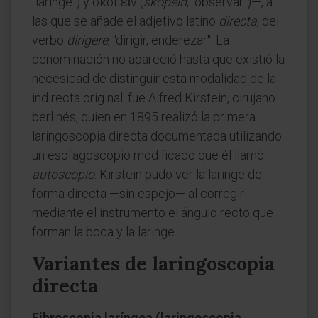
"laringe") y σκοπεῖν (
skopeîn
, "observar")—, a
las que se añade el adjetivo latino
directa
, del
verbo
dirigere
, "dirigir, enderezar". La
denominación no apareció hasta que existió la
necesidad de distinguir esta modalidad de la
indirecta original: fue Alfred Kirstein, cirujano
berlinés, quien en 1895 realizó la primera
laringoscopia directa documentada utilizando
un esofagoscopio modificado que él llamó
autoscopio
. Kirstein pudo ver la laringe de
forma directa —sin espejo— al corregir
mediante el instrumento el ángulo recto que
forman la boca y la laringe.
Variantes de laringoscopia
directa
Fibroscopia laríngea (laringoscopia