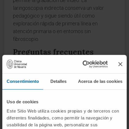
permite la grabación de vídeo. La
laringoscopia indirecta conserva un valor
pedagógico y sigue siendo útil como
exploración rápida de primera línea en
atención primaria o en entornos sin
fibroscopio.
Preguntas frecuentes
¿Quién realizó la primera
laringoscopia directa?
Consentimiento
Detalles
Acerca de las cookies
Alfred Kirstein, cirujano en Berlín, en 1895.
Utilizó un esofagoscopio modificado al que
denominó
autoscopio
y consiguió ver la
Uso de cookies
laringe directamente, sin espejo. Se cree que
Este Sitio Web utiliza cookies propias y de terceros con
la muerte del emperador Federico III de
diferentes finalidades, como permitir la navegación y
Prusia en 1888 por un cáncer de laringe
usabilidad de la página web, personalizar sus