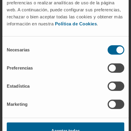
diagnosticado tardíamente fue una de las
preferencias o realizar analíticas de uso de la página
motivaciones de Kirstein para desarrollar un
web. A continuación, puede configurar sus preferencias,
método mejor de exploración laríngea.
rechazar o bien aceptar todas las cookies y obtener más
información en nuestra
Política de Cookies
.
¿La laringoscopia directa siempre
requiere anestesia general?
Selección
No. La fibroscopia flexible y la
Necesarias
de
telelaringoscopia rígida se realizan
consentimiento
habitualmente con el paciente despierto, con
Preferencias
un anestésico tópico en la nariz o la garganta.
Solo la laringoscopia directa en suspensión
Estadística
(microlaringoscopia), que es la variante
quirúrgica, requiere anestesia general.
Marketing
¿Es lo mismo laringoscopia directa
que microlaringoscopia?
No exactamente. La microlaringoscopia es un
Aceptar todas