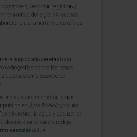
gráphein, «escribir, registrar»).
a primera mitad del siglo XX, cuando
aboratorio a una herramienta clínica
rimera angiografía cerebral con
uvo radiografías donde las ramas
nas después en la Société de
.
eria o su punción directa, lo que
er publicó en
Acta Radiologica
una
exible, retirar la aguja y deslizar el
e diseccionar el vaso y redujo
smo vascular
actual.