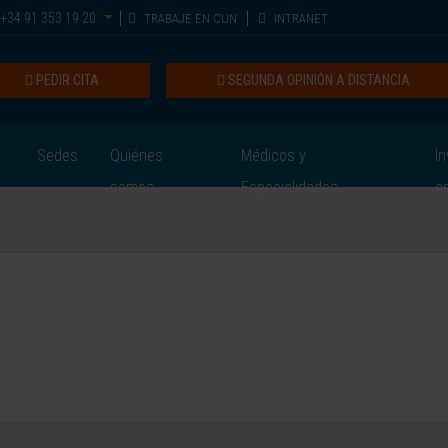
+34 91 353 19 20
TRABAJE EN CUN
INTRANET
PEDIR CITA
SEGUNDA OPINIÓN A DISTANCIA
Sedes
Quiénes
Médicos y
In
somos
Especialidades
e