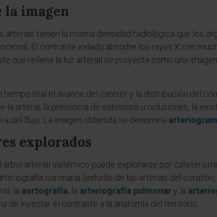
e la imagen
s arterias tienen la misma densidad radiológica que los ó
encional. El contraste iodado absorbe los rayos X con much
 que rellena la luz arterial se proyecta como una imagen d
 tiempo real el avance del catéter y la distribución del co
 la arteria, la presencia de estenosis u oclusiones, la exi
iva del flujo. La imagen obtenida se denomina
arteriogra
res explorados
l árbol arterial sistémico puede explorarse por cateteri
 arteriografía coronaria (estudio de las arterias del corazón
ral, la
aortografía
, la
arteriografía pulmonar
y la
arterio
 de inyectar el contraste a la anatomía del territorio.