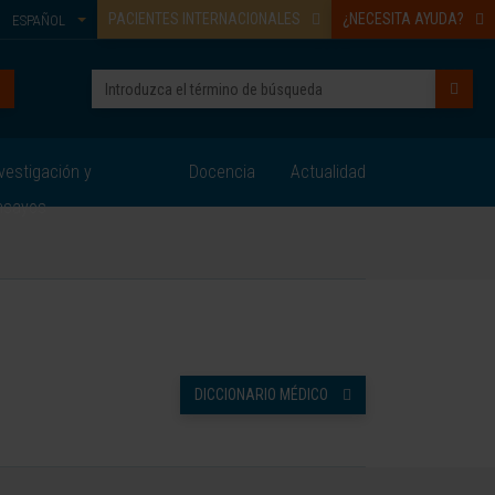
PACIENTES INTERNACIONALES
¿NECESITA AYUDA?
ESPAÑOL
vestigación y
Docencia
Actualidad
nsayos
DICCIONARIO MÉDICO