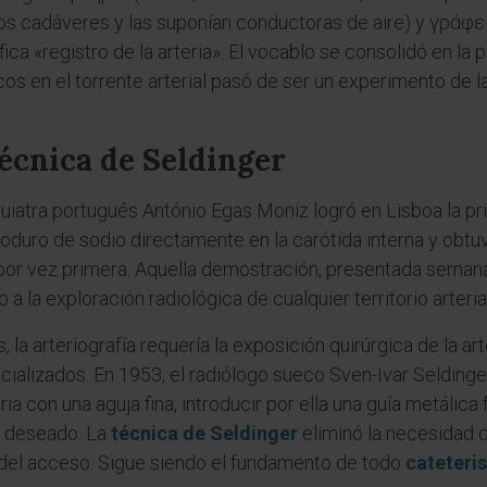
s cadáveres y las suponían conductoras de aire) y γράφειν (
nifica «registro de la arteria». El vocablo se consolidó en l
os en el torrente arterial pasó de ser un experimento de l
técnica de Seldinger
quiatra portugués António Egas Moniz logró en Lisboa la p
yoduro de sodio directamente en la carótida interna y obt
s por vez primera. Aquella demostración, presentada sema
 a la exploración radiológica de cualquier territorio arterial
 la arteriografía requería la exposición quirúrgica de la art
cializados. En 1953, el radiólogo sueco Sven-Ivar Selding
a con una aguja fina, introducir por ella una guía metálica fl
to deseado. La
técnica de Seldinger
eliminó la necesidad d
el acceso. Sigue siendo el fundamento de todo
cateteri