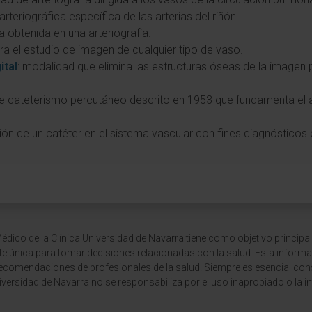
arteriográfica específica de las arterias del riñón.
a obtenida en una arteriografía.
ra el estudio de imagen de cualquier tipo de vaso.
ital
: modalidad que elimina las estructuras óseas de la imagen p
e cateterismo percutáneo descrito en 1953 que fundamenta el ac
ción de un catéter en el sistema vascular con fines diagnósticos 
dico de la Clínica Universidad de Navarra tiene como objetivo principal
te única para tomar decisiones relacionadas con la salud. Esta informa
recomendaciones de profesionales de la salud. Siempre es esencial consu
versidad de Navarra no se responsabiliza por el uso inapropiado o la in