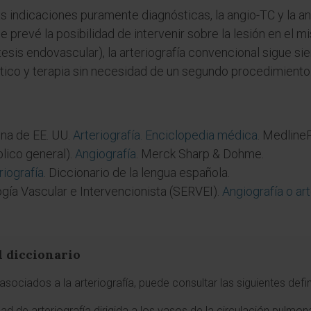
 indicaciones puramente diagnósticas, la angio-TC y la a
 prevé la posibilidad de intervenir sobre la lesión en el m
esis endovascular), la arteriografía convencional sigue si
tico y terapia sin necesidad de un segundo procedimiento
ina de EE. UU.
Arteriografía. Enciclopedia médica
. Medline
lico general).
Angiografía
. Merck Sharp & Dohme.
riografía
. Diccionario de la lengua española.
gía Vascular e Intervencionista (SERVEI).
Angiografía o art
l diccionario
sociados a la arteriografía, puede consultar las siguientes defi
ad de arteriografía dirigida a los vasos de la circulación pulmona