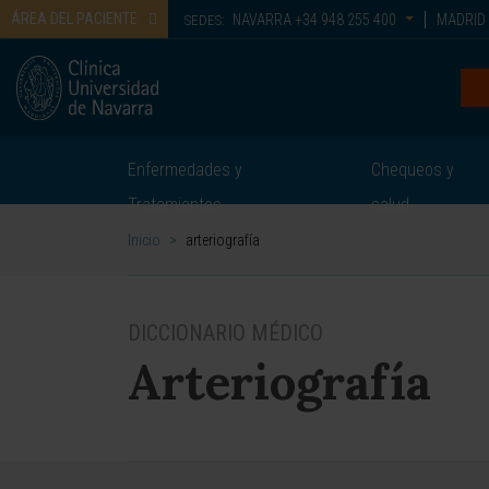
ÁREA DEL PACIENTE
NAVARRA
+34 948 255 400
MADRID
SEDES:
Enfermedades y
Chequeos y
Tratamientos
salud
Inicio
>
arteriografía
DICCIONARIO MÉDICO
Arteriografía