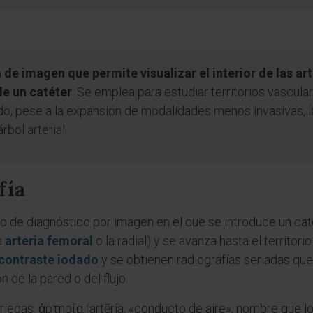
a de imagen que permite visualizar el interior de las a
de un catéter
. Se emplea para estudiar territorios vascul
do, pese a la expansión de modalidades menos invasivas, l
bol arterial.
fía
o de diagnóstico por imagen en el que se introduce un cat
a
arteria femoral
o la radial) y se avanza hasta el territor
contraste iodado
y se obtienen radiografías seriadas que 
 de la pared o del flujo.
iegas: ἀρτηρία (artēría, «conducto de aire», nombre que lo