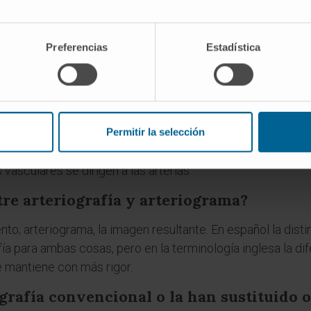
ra arteriografía?
Preferencias
Estadística
ἀρτηρία (artēría), que los griegos usaban para referirse a l
trar» o «describir». Literalmente, arteriografía es el regist
ía que angiografía?
a el estudio de cualquier vaso (arterias, venas, linfáticos
Permitir la selección
ca clínica, sin embargo, ambos términos se emplean a menud
asculares se dirigen a las arterias.
tre arteriografía y arteriograma?
nto; arteriograma, la imagen resultante. En español la dist
ía para ambas cosas, pero en la terminología inglesa la di
 mantiene con más rigor.
ografía convencional o la han sustituido 