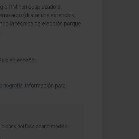
ngio-RM han desplazado al
ismo acto (dilatar una estenosis,
endo la técnica de elección porque
.
Plus en español.
eriografía
. Información para
niciones del Diccionario médico:
r.