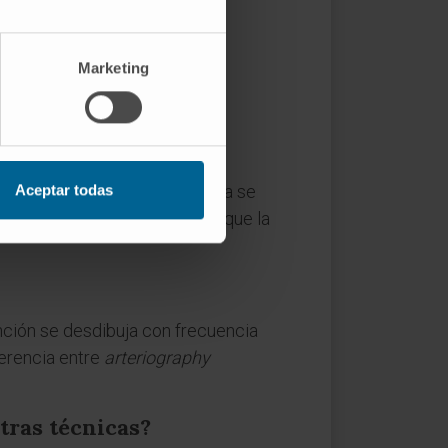
Marketing
os conductos que partían del
ro visual de una arteria.
), mientras que la arteriografía se
Aceptar todas
o de forma intercambiable porque la
inción se desdibuja con frecuencia
ferencia entre
arteriography
otras técnicas?