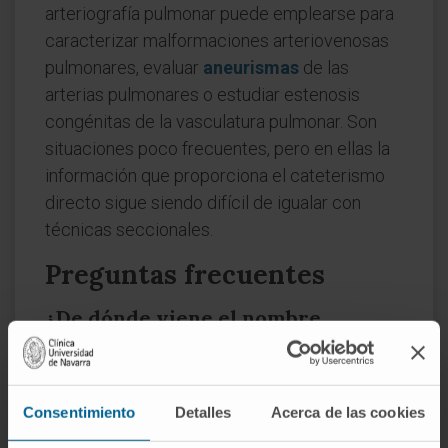
arteriografía pulmonar puede emplearse para
caracterizar malformaciones arteriovenosas
pulmonares, evaluar
aneurismas
de las
arterias pulmonares o estudiar estenosis
congénitas de la vasculatura pulmonar. Son
situaciones poco frecuentes, pero en ellas la
información que proporciona el cateterismo
directo sigue siendo difícil de igualar con
técnicas seccionales.
Preguntas frecuentes
¿De dónde viene el nombre
arteriografía pulmonar?
Combina las raíces griegas ἀρτηρία (artēría,
«arteria»), γράφειν (gráphein, «registrar») y el
Consentimiento
Detalles
Acerca de las cookies
adjetivo latino
pulmonaris
, derivado de
pulmo
,