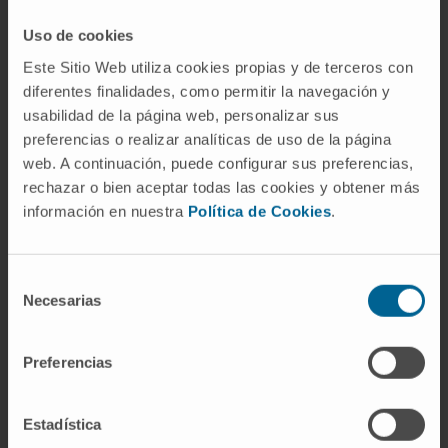
«pulmón». Literalmente es el registro
Uso de cookies
radiológico de las arterias del pulmón.
Este Sitio Web utiliza cookies propias y de terceros con
¿Es lo mismo que una angiografía
diferentes finalidades, como permitir la navegación y
pulmonar?
usabilidad de la página web, personalizar sus
preferencias o realizar analíticas de uso de la página
Sí. Ambos nombres se usan de forma
web. A continuación, puede configurar sus preferencias,
intercambiable en la práctica clínica y en las
rechazar o bien aceptar todas las cookies y obtener más
publicaciones médicas. MedlinePlus, por
información en nuestra
Política de Cookies
.
ejemplo, titula su artículo «Angiografía
pulmonar» y lo lista como sinónimo de
Selección
arteriografía pulmonar.
Necesarias
de
¿Se sigue haciendo o la ha
consentimiento
reemplazado la angio-TC?
Preferencias
Para la mayoría de las sospechas de embolia
pulmonar, la angio-TC multidetector es hoy la
Estadística
primera opción. La arteriografía pulmonar