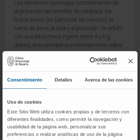
Los alimentos con mayor concentración de
arginina son las semillas de calabaza, los
frutos secos (en particular las nueces), la
carne de pavo, la soja y el pescado. Un adulto
con una dieta mixta ingiere entre 4 y 6 g
diarios, una cantidad que normalmente cubre
las necesidades sin recurrir a suplementación.
Preguntas frecuentes
¿De dónde viene el nombre
Consentimiento
Detalles
Acerca de las cookies
"arginina"?
Del latín
argentum
, plata. Cuando Ernst
Uso de cookies
Schulze la aisló en 1886, la primera forma
Este Sitio Web utiliza cookies propias y de terceros con
cristalina que obtuvo fue una sal argéntica: de
diferentes finalidades, como permitir la navegación y
ahí el nombre. La conexión con la plata es
usabilidad de la página web, personalizar sus
preferencias o realizar analíticas de uso de la página
puramente histórica y no tiene nada que ver