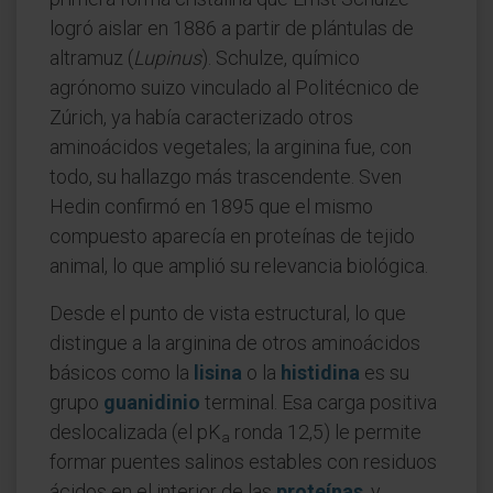
logró aislar en 1886 a partir de plántulas de
altramuz (
Lupinus
). Schulze, químico
agrónomo suizo vinculado al Politécnico de
Zúrich, ya había caracterizado otros
aminoácidos vegetales; la arginina fue, con
todo, su hallazgo más trascendente. Sven
Hedin confirmó en 1895 que el mismo
compuesto aparecía en proteínas de tejido
animal, lo que amplió su relevancia biológica.
Desde el punto de vista estructural, lo que
distingue a la arginina de otros aminoácidos
básicos como la
lisina
o la
histidina
es su
grupo
guanidinio
terminal. Esa carga positiva
deslocalizada (el pK
ronda 12,5) le permite
a
formar puentes salinos estables con residuos
ácidos en el interior de las
proteínas
, y