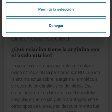
obtenerla de la dieta. En recién nacidos (sobre
Permitir la selección
todo prematuros) y en estados de
catabolismo intenso, la síntesis endógena se
queda corta y el aminoácido se comporta
Denegar
como esencial. La etiqueta "condicionalmente
esencial" recoge esa dualidad.
¿Qué relación tiene la arginina con
el óxido nítrico?
La arginina es el único sustrato que utiliza la
óxido nítrico sintasa para producir NO. Cuando
la enzima actúa sobre la arginina, la molécula
se escinde en citrulina y óxido nítrico. Esa
reacción ocurre en las células del endotelio
vascular, en neuronas y en macrófagos, entre
otros tipos celulares, y su descubrimiento fue