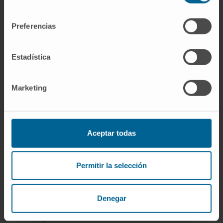
consentimiento
clasificaciones más restrictivas reservan la
etiqueta de «estrictamente no esenciales»
Preferencias
solo para cinco (alanina, asparagina, ácido
aspártico, ácido glutámico y serina) y separan
Estadística
los seis restantes en la categoría condicional.
La cifra varía según el criterio de cada autor,
Marketing
pero la suma total sigue siendo veinte
aminoácidos proteinogénicos.
Referencias
Aceptar todas
MedlinePlus.
Ácido aspártico
.
Enciclopedia médica.
Permitir la selección
National Human Genome Research
Institute (NHGRI).
Traducción
. Glosario
Denegar
parlante de términos genómicos y
genéticos.