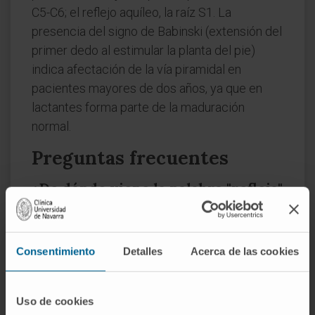
C5-C6; el reflejo aquíleo, la raíz S1. La
presencia del signo de Babinski (extensión del
primer dedo al estimular la planta del pie)
indica afectación de la vía piramidal en
pacientes mayores de dos años, ya que en
lactantes forma parte de la maduración
normal.
Preguntas frecuentes
¿De dónde viene la palabra "reflejo"
en neurología?
Del latín
reflexus
(devuelto, reflejado). Se
Consentimiento
Detalles
Acerca de las cookies
empleó por analogía con la reflexión de la luz:
el impulso nervioso "rebota" en la médula
espinal y regresa a la periferia como
Uso de cookies
respuesta motora, sin necesidad de pasar por