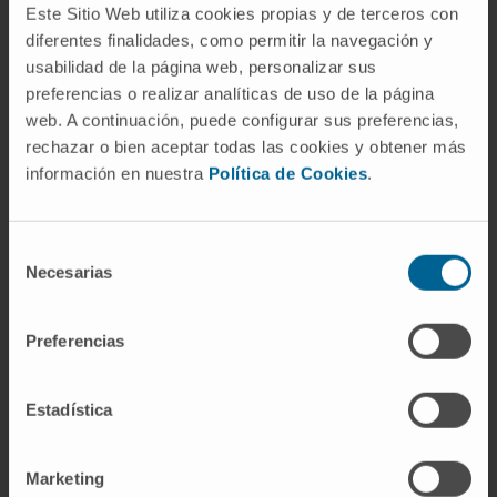
Este Sitio Web utiliza cookies propias y de terceros con
el cerebro.
diferentes finalidades, como permitir la navegación y
¿Todos los reflejos pasan por la
usabilidad de la página web, personalizar sus
médula espinal?
preferencias o realizar analíticas de uso de la página
web. A continuación, puede configurar sus preferencias,
No. Algunos arcos reflejos tienen su centro
rechazar o bien aceptar todas las cookies y obtener más
integrador en el tronco encefálico. El reflejo
información en nuestra
Política de Cookies
.
pupilar a la luz, por ejemplo, se integra en el
mesencéfalo, y el reflejo nauseoso, en el
Selección
bulbo raquídeo.
Necesarias
de
¿Se pueden modular los reflejos de
consentimiento
forma voluntaria?
Preferencias
Hasta cierto punto. Las vías descendentes del
cerebro ejercen un control facilitador o
Estadística
inhibidor sobre las motoneuronas espinales.
Por eso es posible, con esfuerzo consciente,
Marketing