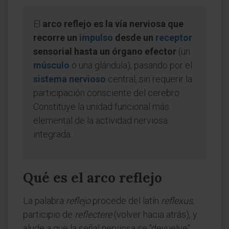
El
arco reflejo es la vía nerviosa que
recorre un
impulso
desde un
receptor
sensorial hasta un órgano efector
(un
músculo
o una glándula), pasando por el
sistema nervioso
central, sin requerir la
participación consciente del cerebro.
Constituye la unidad funcional más
elemental de la actividad nerviosa
integrada.
Qué es el arco reflejo
La palabra
reflejo
procede del latín
reflexus
,
participio de
reflectere
(volver hacia atrás), y
alude a que la señal nerviosa se "devuelve"