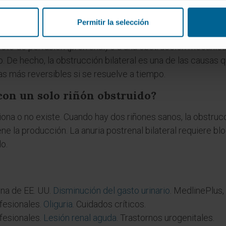
mparten muchas causas, pero la anuria señala habitualme
Permitir la selección
 origen renal?
o de perfusión (prerrenal) o a una obstrucción mecánica de
do. De hecho, la obstrucción bilateral es una de las causa
las más reversibles si se resuelve a tiempo.
con un solo riñón obstruido?
nciona o no existe. Cuando hay dos riñones sanos, la obstru
ene la producción. La anuria postrenal bilateral requiere 
o.
ina de EE. UU.
Disminución del gasto urinario
. MedlinePlus,
fesionales.
Oliguria
. Cuidados críticos.
fesionales.
Lesión renal aguda
. Trastornos urogenitales.