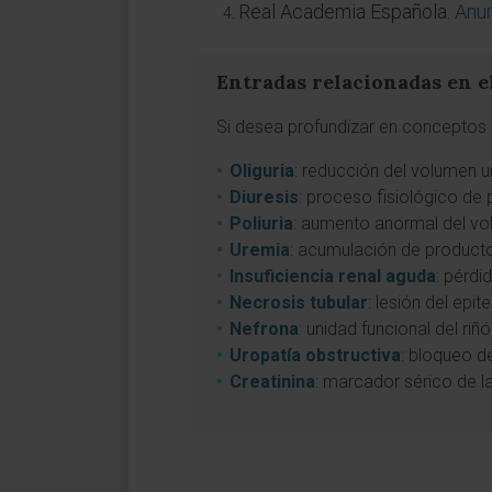
Real Academia Española.
Anur
Entradas relacionadas en e
Si desea profundizar en conceptos a
Oliguria
: reducción del volumen u
Diuresis
: proceso fisiológico de
Poliuria
: aumento anormal del vol
Uremia
: acumulación de productos
Insuficiencia renal aguda
: pérdi
Necrosis tubular
: lesión del epit
Nefrona
: unidad funcional del riñ
Uropatía obstructiva
: bloqueo de
Creatinina
: marcador sérico de la