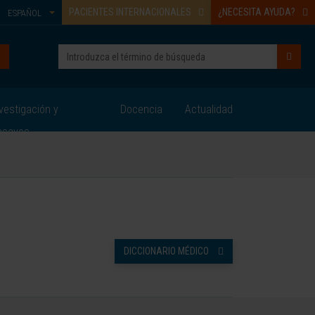
PACIENTES INTERNACIONALES
¿NECESITA AYUDA?
ESPAÑOL
vestigación y
Docencia
Actualidad
nsayos
DICCIONARIO MÉDICO