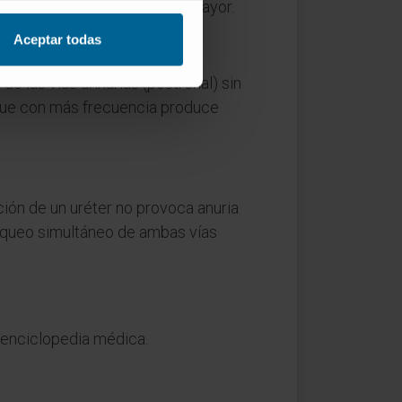
nte un grado de compromiso mayor.
Aceptar todas
 las vías urinarias (postrenal) sin
s que con más frecuencia produce
cción de un uréter no provoca anuria
bloqueo simultáneo de ambas vías
 enciclopedia médica.