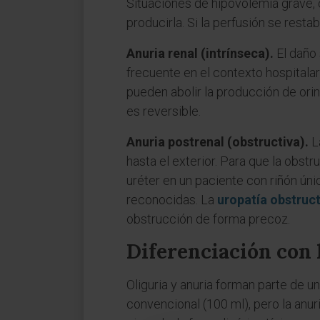
Situaciones de hipovolemia grave, 
producirla. Si la perfusión se resta
Anuria renal (intrínseca).
El daño 
frecuente en el contexto hospitalari
pueden abolir la producción de ori
es reversible.
Anuria postrenal (obstructiva).
L
hasta el exterior. Para que la obs
uréter en un paciente con riñón úni
reconocidas. La
uropatía obstruct
obstrucción de forma precoz.
Diferenciación con l
Oliguria y anuria forman parte de u
convencional (100 ml), pero la an