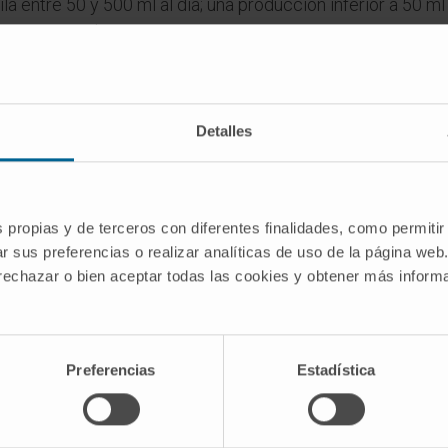
ila entre 50 y 500 ml al día; una producción inferior a 50 ml
osis cortical.
zonamiento es distinto. El paciente retencionista acumula or
iento prostático), pero el riñón sigue filtrando con norma
r las dos situaciones. Es una distinción que parece obvia s
Detalles
ndo el paciente lleva horas sin orinar y la información cl
es
s propias y de terceros con diferentes finalidades, como permitir
bra anuria?
r sus preferencias o realizar analíticas de uso de la página web
 rechazar o bien aceptar todas las cookies y obtener más infor
"sin") y οὖρον ("orina"). La voz pasó al latín científico como
a
nefrológicos y urológicos: oliguria, poliuria, disuria,
nictu
a, pero el campo semántico se solapa).
Preferencias
Estadística
oliguria?
 volumen de orina por debajo de 400 ml en 24 horas; la anu