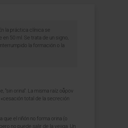
 En la práctica clínica se
 en 50 ml. Se trata de un signo,
 interrumpido la formación o la
te, "sin orina". La misma raíz οὖρον
«cesación total de la secreción
 que el riñón no forma orina (o
pero no puede salir de la vejiga. Un