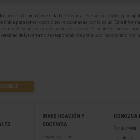
dico de la Clínica Universidad de Navarra tiene como objetivo principal
te única para tomar decisiones relacionadas con la salud. Esta informa
recomendaciones de profesionales de la salud. Siempre es esencial consu
versidad de Navarra no se responsabiliza por el uso inapropiado o la in
SCRIBIRSE
INVESTIGACIÓN Y
CONOZCA L
ALES
DOCENCIA
Por qué venir
Ensayos clínicos
Tecnología