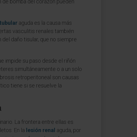
ción de bomba del corazón pueden
tubular
aguda es la causa más
ertas vasculitis renales también
 del daño tisular, que no siempre
e impide su paso desde el riñón
éteres simultáneamente o a un solo
ibrosis retroperitoneal son causas
tico tiene si se resuelve la
a
ario. La frontera entre ellas es
etos. En la
lesión renal
aguda, por