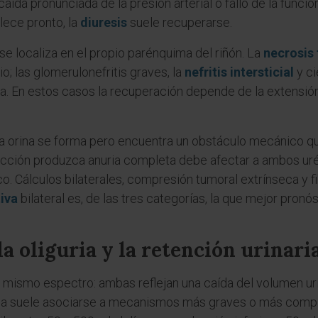
caída pronunciada de la presión arterial o fallo de la fun
blece pronto, la
diuresis
suele recuperarse.
se localiza en el propio parénquima del riñón. La
necrosis 
o; las glomerulonefritis graves, la
nefritis intersticial
y ci
na. En estos casos la recuperación depende de la extensión
a orina se forma pero encuentra un obstáculo mecánico qu
trucción produzca anuria completa debe afectar a ambos ur
co. Cálculos bilaterales, compresión tumoral extrínseca y f
iva
bilateral es, de las tres categorías, la que mejor pronós
a oliguria y la retención urinari
n mismo espectro: ambas reflejan una caída del volumen urin
uria suele asociarse a mecanismos más graves o más compl