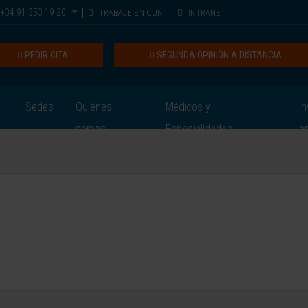
+34 91 353 19 20
TRABAJE EN CUN
INTRANET
PEDIR CITA
SEGUNDA OPINIÓN A DISTANCIA
Sedes
Quiénes
Médicos y
In
somos
Especialidades
e