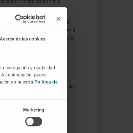
 orienta con fuerza hacia la
ina en la vejiga porque la salida
lidad. La exploración física y una
obre el papel; en la práctica, sin
Acerca de las cookies
ínica disponible es escasa.
 la navegación y usabilidad
. A continuación, puede
mación en nuestra
Política de
nuria
y de ahí al español. El sufijo -
ria
,
polaquiuria
, hematuria,
Marketing
ria implica menos de 100 ml (o