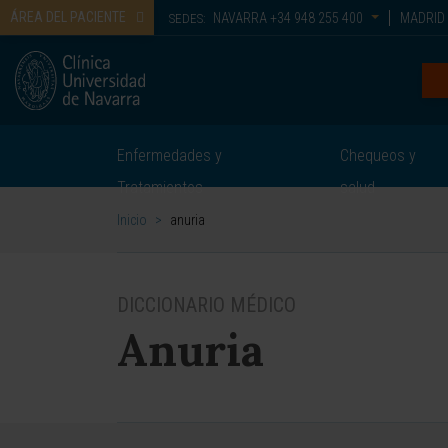
ÁREA DEL PACIENTE
NAVARRA
+34 948 255 400
MADRID
SEDES:
Enfermedades y
Chequeos y
Tratamientos
salud
Inicio
>
anuria
DICCIONARIO MÉDICO
Anuria