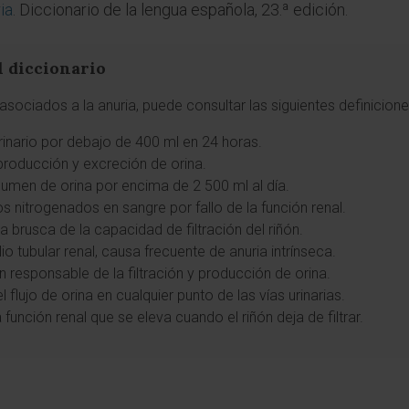
ia
. Diccionario de la lengua española, 23.ª edición.
l diccionario
sociados a la anuria, puede consultar las siguientes definicion
rinario por debajo de 400 ml en 24 horas.
 producción y excreción de orina.
umen de orina por encima de 2 500 ml al día.
 nitrogenados en sangre por fallo de la función renal.
da brusca de la capacidad de filtración del riñón.
elio tubular renal, causa frecuente de anuria intrínseca.
ón responsable de la filtración y producción de orina.
l flujo de orina en cualquier punto de las vías urinarias.
 función renal que se eleva cuando el riñón deja de filtrar.