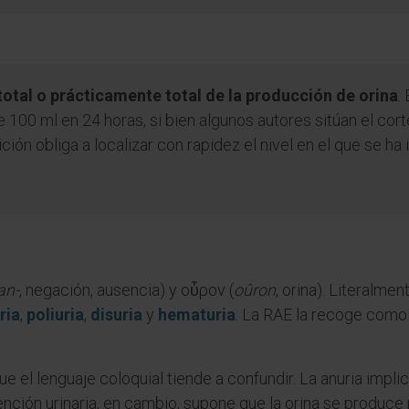
total o prácticamente total de la producción de orina
.
100 ml en 24 horas, si bien algunos autores sitúan el corte
ión obliga a localizar con rapidez el nivel en el que se ha
an-
, negación, ausencia) y οὖρον (
oûron
, orina). Literalmen
ria
,
poliuria
,
disuria
y
hematuria
. La RAE la recoge como 
el lenguaje coloquial tiende a confundir. La anuria implica
ención urinaria, en cambio, supone que la orina se produce 