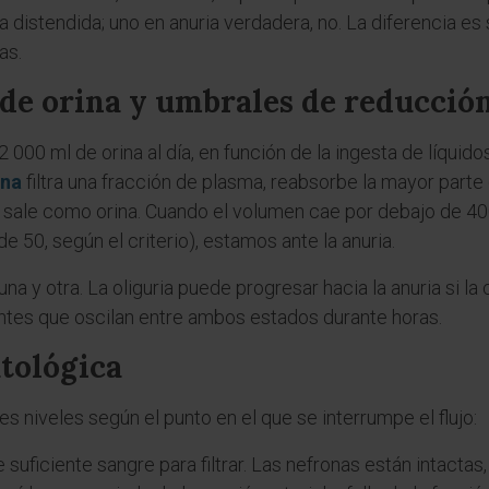
a distendida; uno en anuria verdadera, no. La diferencia es 
as.
de orina y umbrales de reducció
000 ml de orina al día, en función de la ingesta de líquidos,
ona
filtra una fracción de plasma, reabsorbe la mayor parte 
o sale como orina. Cuando el volumen cae por debajo de 40
de 50, según el criterio), estamos ante la anuria.
na y otra. La oliguria puede progresar hacia la anuria si l
entes que oscilan entre ambos estados durante horas.
atológica
res niveles según el punto en el que se interrumpe el flujo:
 suficiente sangre para filtrar. Las nefronas están intactas,