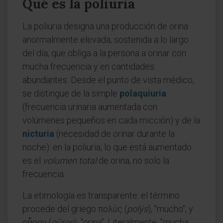
Qué es la poliuria
La poliuria designa una producción de orina
anormalmente elevada, sostenida a lo largo
del día, que obliga a la persona a orinar con
mucha frecuencia y en cantidades
abundantes. Desde el punto de vista médico,
se distingue de la simple
polaquiuria
(frecuencia urinaria aumentada con
volúmenes pequeños en cada micción) y de la
nicturia
(necesidad de orinar durante la
noche): en la poliuria, lo que está aumentado
es el
volumen total
de orina, no solo la
frecuencia.
La etimología es transparente: el término
procede del griego πολύς (
polýs
), "mucho", y
οὖρον (
oûron
), "orina". Literalmente, "mucha