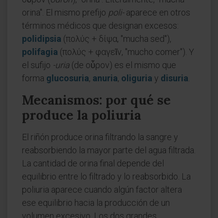
orina". El mismo prefijo
poli-
aparece en otros
términos médicos que designan excesos:
polidipsia
(πολύς + δίψα, "mucha sed"),
polifagia
(πολύς + φαγεῖν, "mucho comer"). Y
el sufijo
-uria
(de οὖρον) es el mismo que
forma
glucosuria
,
anuria
,
oliguria
y
disuria
.
Mecanismos: por qué se
produce la poliuria
El riñón produce orina filtrando la sangre y
reabsorbiendo la mayor parte del agua filtrada.
La cantidad de orina final depende del
equilibrio entre lo filtrado y lo reabsorbido. La
poliuria aparece cuando algún factor altera
ese equilibrio hacia la producción de un
volumen excesivo. Los dos grandes