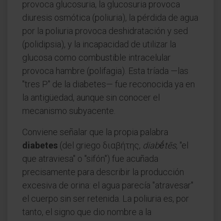
provoca glucosuria, la glucosuria provoca
diuresis osmótica (poliuria), la pérdida de agua
por la poliuria provoca deshidratación y sed
(polidipsia), y la incapacidad de utilizar la
glucosa como combustible intracelular
provoca hambre (polifagia). Esta tríada —las
"tres P" de la diabetes— fue reconocida ya en
la antigüedad, aunque sin conocer el
mecanismo subyacente.
Conviene señalar que la propia palabra
diabetes
(del griego διαβήτης,
diabḗtēs
, "el
que atraviesa" o "sifón") fue acuñada
precisamente para describir la producción
excesiva de orina: el agua parecía "atravesar"
el cuerpo sin ser retenida. La poliuria es, por
tanto, el signo que dio nombre a la