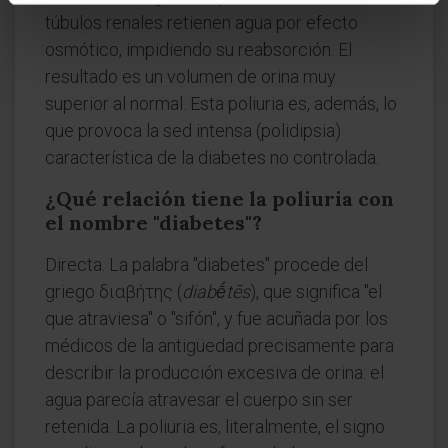
túbulos renales retienen agua por efecto
osmótico, impidiendo su reabsorción. El
resultado es un volumen de orina muy
superior al normal. Esta poliuria es, además, lo
que provoca la sed intensa (polidipsia)
característica de la diabetes no controlada.
¿Qué relación tiene la poliuria con
el nombre "diabetes"?
Directa. La palabra "diabetes" procede del
griego διαβήτης (
diabḗtēs
), que significa "el
que atraviesa" o "sifón", y fue acuñada por los
médicos de la antigüedad precisamente para
describir la producción excesiva de orina: el
agua parecía atravesar el cuerpo sin ser
retenida. La poliuria es, literalmente, el signo