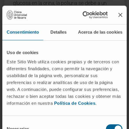
glucosa en la orina; la poliuria se debe a un
defecto en la concentración de la orina por
déficit o resistencia a la hormona antidiurética.
La orina de la diabetes mellitus contiene
Consentimiento
Detalles
Acerca de las cookies
glucosa ("orina dulce", de ahí
mellitus
, del latín
mel
, "miel"); la de la diabetes insípida es muy
diluida y carece de sabor ("insípida").
Uso de cookies
Preguntas frecuentes
Este Sitio Web utiliza cookies propias y de terceros con
diferentes finalidades, como permitir la navegación y
¿De dónde viene la palabra
usabilidad de la página web, personalizar sus
"poliuria"?
preferencias o realizar analíticas de uso de la página
web. A continuación, puede configurar sus preferencias,
Del griego πολύς (
polýs
), "mucho", y οὖρον
rechazar o bien aceptar todas las cookies y obtener más
(
oûron
), "orina". Literalmente, "mucha orina". El
información en nuestra
Política de Cookies
.
prefijo
poli-
indica exceso y aparece en otros
signos clásicos de la diabetes: polidipsia
Selección
(mucha sed) y polifagia (mucho apetito).
Necesarias