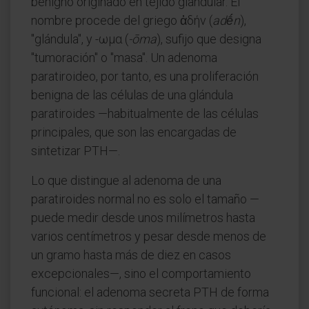
benigno originado en tejido glandular. El
nombre procede del griego ἀδήν (
adḗn
),
"glándula", y -ωμα (
-ōma
), sufijo que designa
"tumoración" o "masa". Un adenoma
paratiroideo, por tanto, es una proliferación
benigna de las células de una glándula
paratiroides —habitualmente de las células
principales, que son las encargadas de
sintetizar PTH—.
Lo que distingue al adenoma de una
paratiroides normal no es solo el tamaño —
puede medir desde unos milímetros hasta
varios centímetros y pesar desde menos de
un gramo hasta más de diez en casos
excepcionales—, sino el comportamiento
funcional: el adenoma secreta PTH de forma