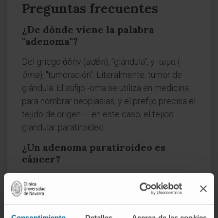
Preguntas frecuentes
¿De dónde viene la palabra
"adenoma"?
Del griego ἀδήν (
adḗn
), "glándula", y -ωμα (
-
ōma
), "tumoración". Literalmente: tumor de
glándula. El sufijo -oma se utiliza en medicina
para nombrar neoplasias, y el prefijo precisa el
tejido de origen — en este caso, el tejido
glandular paratiroideo.
¿Un adenoma paratiroideo es
cáncer?
No. Es un tumor benigno. No invade tejidos
vecinos ni produce metástasis. La confusión
surge porque cualquier tumor de las
Consentimiento
Detalles
Acerca de las cookies