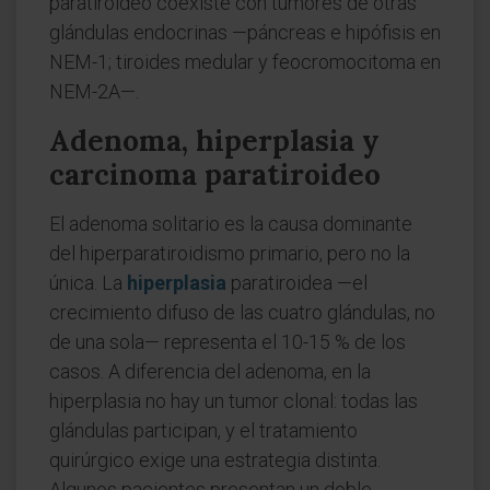
paratiroideo coexiste con tumores de otras
glándulas endocrinas —páncreas e hipófisis en
NEM-1; tiroides medular y feocromocitoma en
NEM-2A—.
Adenoma, hiperplasia y
carcinoma paratiroideo
El adenoma solitario es la causa dominante
del hiperparatiroidismo primario, pero no la
única. La
hiperplasia
paratiroidea —el
crecimiento difuso de las cuatro glándulas, no
de una sola— representa el 10-15 % de los
casos. A diferencia del adenoma, en la
hiperplasia no hay un tumor clonal: todas las
glándulas participan, y el tratamiento
quirúrgico exige una estrategia distinta.
Algunos pacientes presentan un doble