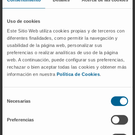
paratiroides puede causar
hiperparatiroidismo, pero el adenoma y el
carcinoma son entidades muy distintas: el
Uso de cookies
carcinoma es excepcional (menos del 1 % de
Este Sitio Web utiliza cookies propias y de terceros con
los casos) y se comporta de forma mucho
diferentes finalidades, como permitir la navegación y
más agresiva.
usabilidad de la página web, personalizar sus
¿Todos los adenomas paratiroideos
preferencias o realizar analíticas de uso de la página
producen hiperparatiroidismo?
web. A continuación, puede configurar sus preferencias,
rechazar o bien aceptar todas las cookies y obtener más
En la práctica clínica, sí. Un adenoma
información en nuestra
Política de Cookies
.
paratiroideo que no secrete PTH en exceso
sería funcionalmente mudo y difícilmente se
Selección
detectaría. Lo que varía es la magnitud del
Necesarias
de
exceso: hay adenomas que causan
consentimiento
hipercalcemias moderadas, a menudo
Preferencias
asintomáticas, y otros que elevan el calcio de
forma considerable.