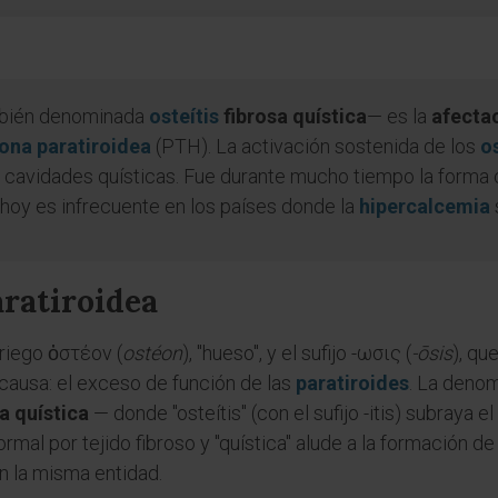
ién denominada
osteítis
fibrosa quística
— es la
afectac
na paratiroidea
(PTH). La activación sostenida de los
o
o y cavidades quísticas. Fue durante mucho tiempo la forma
hoy es infrecuente en los países donde la
hipercalcemia
aratiroidea
griego ὀστέον (
ostéon
), "hueso", y el sufijo -ωσις (
-ōsis
), qu
a causa: el exceso de función de las
paratiroides
. La deno
sa quística
— donde "osteítis" (con el sufijo -itis) subraya e
ormal por tejido fibroso y "quística" alude a la formación 
 la misma entidad.