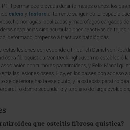
a PTH permanece elevada durante meses o años, los osteoc
ando
calcio
y
fósforo
al torrente sanguíneo. El espacio que
fibroso, hemorragias localizadas y macrófagos cargados d
aderas neoplasias sino acumulaciones reactivas de tejido r
do, deformado, propenso a fracturas patológicas.
e estas lesiones corresponde a Friedrich Daniel von Reckl
 ósea fibroquística. Von Recklinghausen no estableció la 
asociación con tumores paratiroideos, y Felix Mandl quie
ertía las lesiones óseas. Hoy, en los países con acceso a a
o se deteriore hasta ese punto, y la osteosis paratiroidea
erparatiroidismo secundario y terciario de larga evolució
es
atiroidea que osteítis fibrosa quística?