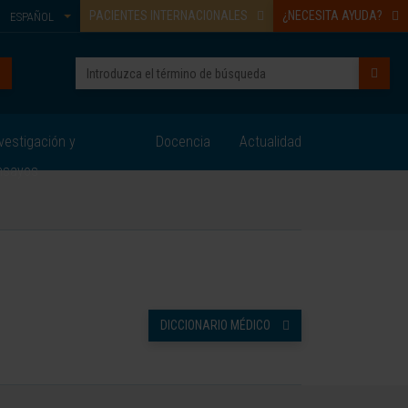
PACIENTES INTERNACIONALES
¿NECESITA AYUDA?
ESPAÑOL
vestigación y
Docencia
Actualidad
nsayos
DICCIONARIO MÉDICO