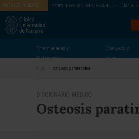
ÁREA DEL PACIENTE
NAVARRA
+34 948 255 400
MADRID
SEDES:
Enfermedades y
Chequeos y
Tratamientos
salud
Inicio
>
osteosis paratiroidea
DICCIONARIO MÉDICO
Osteosis parati