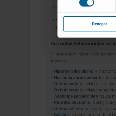
Lewis JL III.
Hiperparatiroidi
Real Academia Nacional de M
Santiago-Peña LF.
Fisiología 
Denegar
paratiroides. Revista ORL. 20
Entradas relacionadas en e
Si desea profundizar en conceptos a
médico:
Hiperparatiroidismo
: el trastor
Hormona paratiroidea
: la moléc
Osteoclasto
: la célula que reab
Osteoblasto
: la célula formador
Adenoma paratiroideo
: causa m
Paratiroidectomía
: la cirugía c
Osteodistrofia
: concepto más a
Calcio
: el mineral movilizado del 