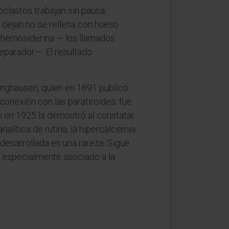
lastos trabajan sin pausa,
 dejan no se rellena con hueso
e hemosiderina — los llamados
eparador—. El resultado
inghausen, quien en 1891 publicó
conexión con las paratiroides; fue
n en 1925 la demostró al constatar
nalítica de rutina, la hipercalcemia
 desarrollada es una rareza. Sigue
n, especialmente asociado a la