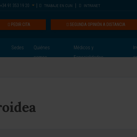
+34 91 353 19 20
TRABAJE EN CUN
INTRANET
PEDIR CITA
SEGUNDA OPINIÓN A DISTANCIA
Sedes
Quiénes
Médicos y
In
somos
Especialidades
e
roidea