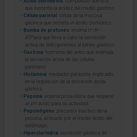
Ácido clorhídrico
: compuesto químico
que sustenta la acidez del medio gástrico.
Célula parietal
: célula de la mucosa
gástrica que secreta el ácido clorhídrico.
Bomba de protones
: enzima H⁺/K⁺-
ATPasa que lleva a cabo la secreción
activa de hidrogeniones al lumen gástrico.
Gastrina
: hormona del antro que estimula
la secreción ácida de las células
parietales.
Histamina
: mediador paracrino implicado
en la regulación de la secreción ácida
gástrica.
Pepsina
: enzima proteolítica que requiere
un pH ácido para su actividad.
Pepsinógeno
: precursor inactivo de la
pepsina, activado por el medio ácido del
estómago.
Hiperclorhidria
: secreción gástrica de