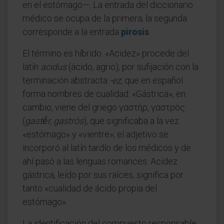
en el estómago—. La entrada del diccionario
médico se ocupa de la primera; la segunda
corresponde a la entrada
pirosis
.
El término es híbrido. «Acidez» procede del
latín
acidus
(ácido, agrio), por sufijación con la
terminación abstracta
-ez
, que en español
forma nombres de cualidad. «Gástrica», en
cambio, viene del griego γαστήρ, γαστρός
(
gastḗr, gastrós
), que significaba a la vez
«estómago» y «vientre»; el adjetivo se
incorporó al latín tardío de los médicos y de
ahí pasó a las lenguas romances. Acidez
gástrica, leído por sus raíces, significa por
tanto «cualidad de ácido propia del
estómago».
La identificación del compuesto responsable