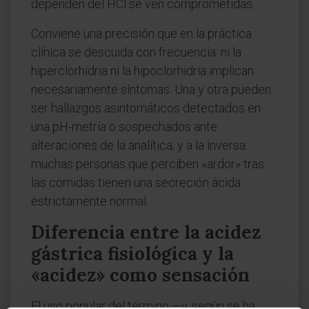
dependen del HCl se ven comprometidas.
Conviene una precisión que en la práctica
clínica se descuida con frecuencia: ni la
hiperclorhidria ni la hipoclorhidria implican
necesariamente síntomas. Una y otra pueden
ser hallazgos asintomáticos detectados en
una pH-metría o sospechados ante
alteraciones de la analítica, y a la inversa:
muchas personas que perciben «ardor» tras
las comidas tienen una secreción ácida
estrictamente normal.
Diferencia entre la acidez
gástrica fisiológica y la
«acidez» como sensación
El uso popular del término —y, según se ha