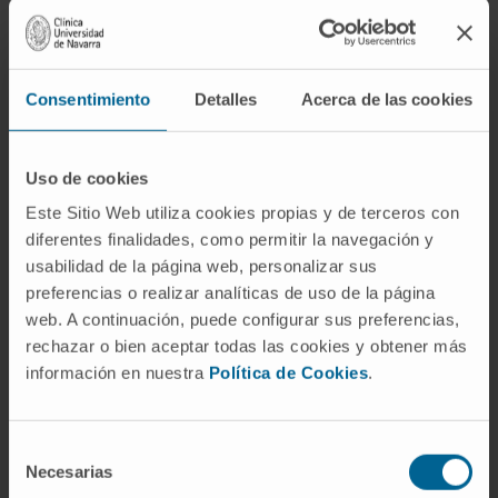
visto, también el de algunas enciclopedias
institucionales como MedlinePlus— equipara
«acidez» con la sensación de ardor
Consentimiento
Detalles
Acerca de las cookies
retroesternal que muchas personas notan tras
una comida copiosa, al tumbarse o en
determinadas circunstancias. Esa sensación
Uso de cookies
es, en lenguaje médico, otra cosa.
Este Sitio Web utiliza cookies propias y de terceros con
diferentes finalidades, como permitir la navegación y
La quemazón detrás del esternón se
usabilidad de la página web, personalizar sus
denomina
pirosis
, y se produce cuando el
preferencias o realizar analíticas de uso de la página
contenido ácido del estómago asciende al
web. A continuación, puede configurar sus preferencias,
esófago a través de un esfínter esofágico
rechazar o bien aceptar todas las cookies y obtener más
inferior que no cierra adecuadamente. El
información en nuestra
Política de Cookies
.
esófago, al contrario que el estómago, carece
de la barrera mucosa que neutraliza el HCl, y
Selección
el contacto del ácido con su pared genera la
Necesarias
de
sensación dolorosa característica. La causa