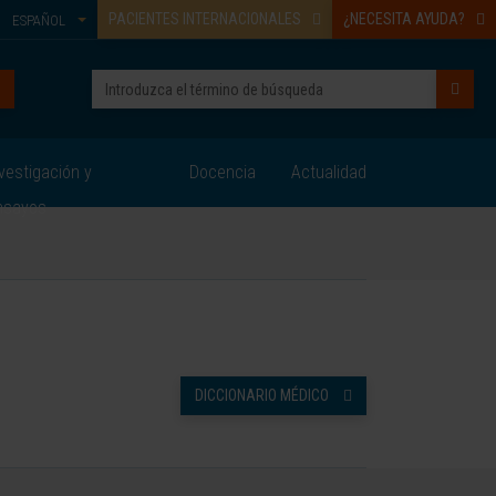
PACIENTES INTERNACIONALES
¿NECESITA AYUDA?
ESPAÑOL
vestigación y
Docencia
Actualidad
nsayos
DICCIONARIO MÉDICO