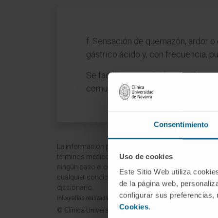
f. Sensación de quemazón, ardor o 
gástrico ácido y, con frecuencia, 
Se facilita su aparición cuando se 
comunes de la indigestión.
Consentimiento
La información proporcionada en este Diccionario Mé
Uso de cookies
términos médicos y no debe ser utilizada como fuen
ningún caso el consejo, diagnóstico, tratamiento o 
Este Sitio Web utiliza cookie
cualquier condición o síntoma médico. La Clínica Uni
de la página web, personaliza
diccionario.
configurar sus preferencias,
Infografías realizadas con https://BioRender.com
Cookies
.
© Clínica Universidad de Navarra 2026