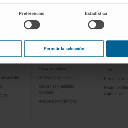
Preferencias
Estadística
SCRIBIRSE
Permitir la selección
INVESTIGACIÓN Y
CONOZCA L
ALES
DOCENCIA
Por qué venir
Ensayos clínicos
Tecnología
rofesionales
Docencia y formación
Premios y rec
os
Residentes y Unidades
Responsabilida
Docentes
corporativa
otros
Área para profesionales