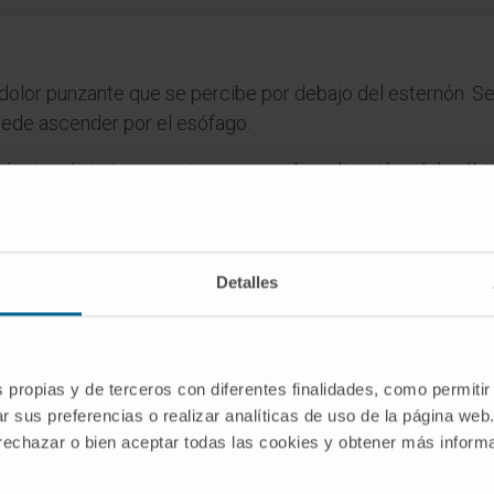
dolor punzante que se percibe por debajo del esternón. Se 
puede ascender por el esófago.
adoptan distintas posiciones como la inclinación, el decúbi
Detalles
dico de la Clínica Universidad de Navarra tiene como objetivo principal
te única para tomar decisiones relacionadas con la salud. Esta informa
recomendaciones de profesionales de la salud. Siempre es esencial consu
s propias y de terceros con diferentes finalidades, como permitir
versidad de Navarra no se responsabiliza por el uso inapropiado o la in
r sus preferencias o realizar analíticas de uso de la página web
 rechazar o bien aceptar todas las cookies y obtener más infor