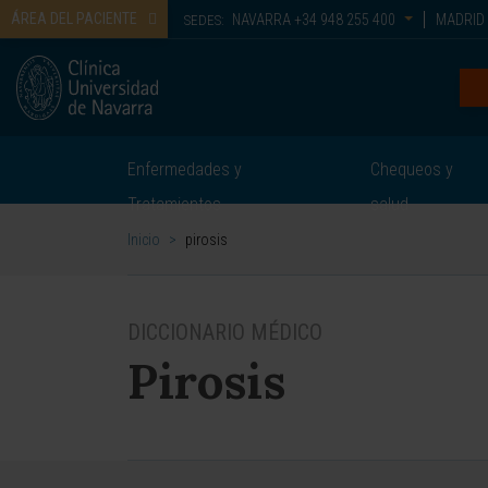
ÁREA DEL PACIENTE
NAVARRA
+34 948 255 400
MADRID
SEDES:
Enfermedades y
Chequeos y
Tratamientos
salud
Inicio
>
pirosis
DICCIONARIO MÉDICO
Pirosis