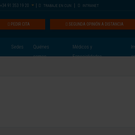
+34 91 353 19 20
TRABAJE EN CUN
INTRANET
PEDIR CITA
SEGUNDA OPINIÓN A DISTANCIA
Sedes
Quiénes
Médicos y
In
somos
Especialidades
e