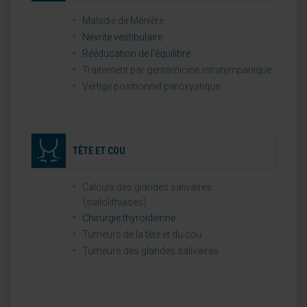
Maladie de Ménière
Névrite vestibulaire
Rééducation de l’équilibre
Traitement par gentamicine intratympanique
Vertige positionnel paroxystique
TÊTE ET COU
Calculs des glandes salivaires
(sialolithiases)
Chirurgie thyroïdienne
Tumeurs de la tête et du cou
Tumeurs des glandes salivaires