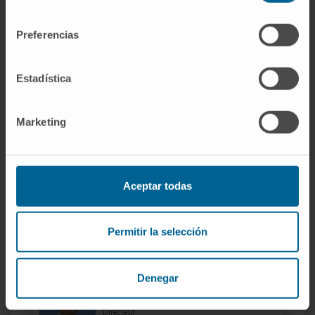
Professionnels experts reconnus comme
consentimiento
référence au niveau international.
Preferencias
Avec la sécurité et la garantie d’un hôpital de
prestige.
Estadística
DEMANDEZ DES INFORMATIONS
Marketing
Aceptar todas
Notre équipe de
professionnels
Permitir la selección
Denegar
Dr. Francisco Javier Cervera Paz
Voir le CV
Directeur