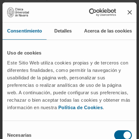
Nous disposons de l’une des plus grandes expériences
dans l’application de la gentamicine intratympanique
pour la prise en charge des cas de vertige.
Consentimiento
Detalles
Acerca de las cookies
Uso de cookies
Este Sitio Web utiliza cookies propias y de terceros con
diferentes finalidades, como permitir la navegación y
usabilidad de la página web, personalizar sus
preferencias o realizar analíticas de uso de la página
web. A continuación, puede configurar sus preferencias,
rechazar o bien aceptar todas las cookies y obtener más
información en nuestra
Política de Cookies
.
Pourquoi à la Clinique ?
Selección
Plus de 30 ans d’expérience.
Necesarias
de