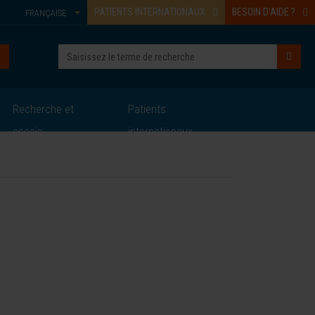
PATIENTS INTERNATIONAUX
BESOIN D’AIDE ?
FRANÇAISE
Recherche et
Patients
essais
internationaux