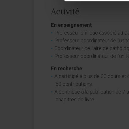
Activité
En enseignement
Professeur clinique associé au D
Professeur coordinateur de l’uni
Coordinateur de l’aire de patholog
Professeur coordinateur de l’uni
En recherche
A participé à plus de 30 cours et 
50 contributions.
A contribué à la publication de 7 
chapitres de livre.