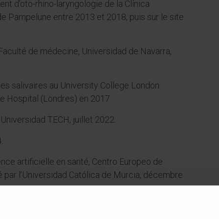
nt d’oto-rhino-laryngologie de la Clínica
de Pampelune entre 2013 et 2018, puis sur le site
 Faculté de médecine, Universidad de Navarra,
es salivaires au University College London
ge Hospital (Londres) en 2017.
Universidad TECH, juillet 2022.
.
ence artificielle en santé, Centro Europeo de
 par l’Universidad Católica de Murcia, décembre