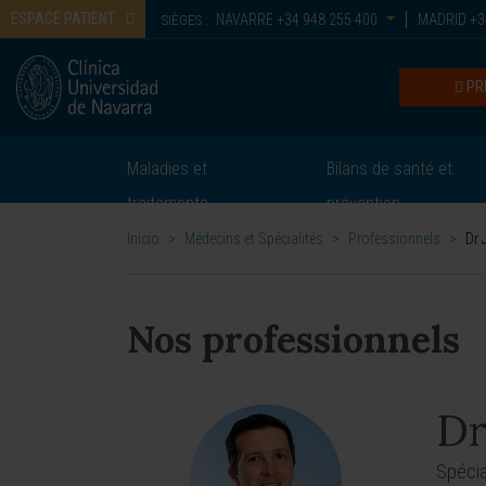
ESPACE PATIENT
NAVARRE
+34 948 255 400
MADRID
+3
SIÈGES :
PR
Maladies et
Bilans de santé et
traitements
prévention
Inicio
>
Médecins et Spécialités
>
Professionnels
>
Dr 
Nos professionnels
Dr
Spécia