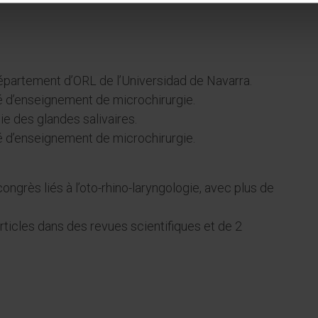
épartement d’ORL de l’Universidad de Navarra.
té d’enseignement de microchirurgie.
ie des glandes salivaires.
té d’enseignement de microchirurgie.
congrès liés à l’oto-rhino-laryngologie, avec plus de
articles dans des revues scientifiques et de 2