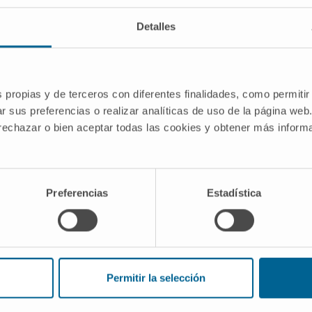
DOMAINES D'INTÉRÊT
Detalles
Étude et prise en charge de la pathologie
chez
nasosinusienne.
Étude et prise en charge des troubles du
sommeil, y compris la thérapie par
s propias y de terceros con diferentes finalidades, como permitir
stimulation du nerf hypoglosse.
r sus preferencias o realizar analíticas de uso de la página web
Étude et prise en charge des pathologies
 rechazar o bien aceptar todas las cookies y obtener más infor
n tant
bénignes et malignes cervicofaciales,
 un
ainsi que des glandes thyroïde et
cipal.
parathyroïdes.
Étude et prise en charge de la pathologie
Preferencias
Estadística
des glandes salivaires.
Permitir la selección