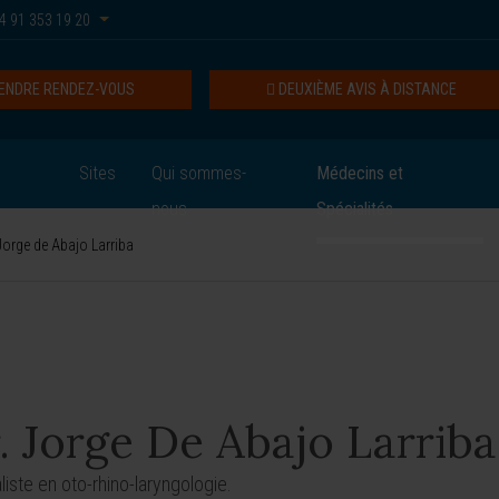
4 91 353 19 20
ENDRE RENDEZ-VOUS
DEUXIÈME AVIS À DISTANCE
Sites
Qui sommes-
Médecins et
nous
Spécialités
Jorge de Abajo Larriba
. Jorge De Abajo Larriba
liste en oto-rhino-laryngologie.