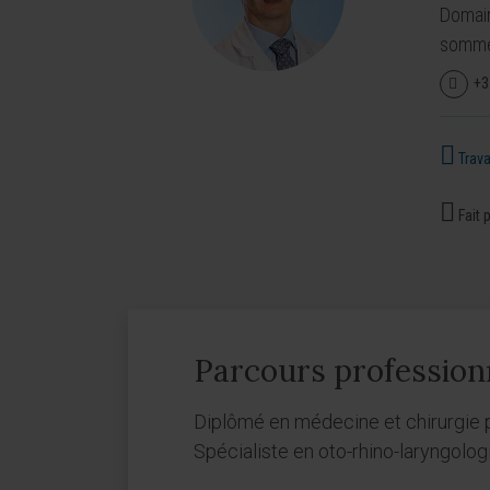
Domain
sommei
+3
Travai
Fait p
Parcours profession
Diplômé en médecine et chirurgie p
Spécialiste en oto-rhino-laryngolog