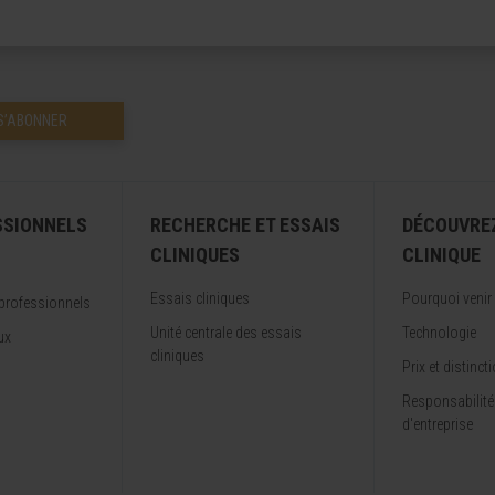
S’ABONNER
SSIONNELS
RECHERCHE ET ESSAIS
DÉCOUVRE
CLINIQUES
CLINIQUE
Essais cliniques
Pourquoi venir
professionnels
Unité centrale des essais
Technologie
ux
cliniques
Prix et distinct
Responsabilité
d'entreprise