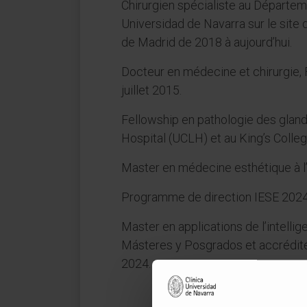
Chirurgien spécialiste au Départeme
Universidad de Navarra sur le site 
de Madrid de 2018 à aujourd’hui.
Docteur en médecine et chirurgie,
juillet 2015.
Fellowship en pathologie des gland
Hospital (UCLH) et au King’s Colle
Master en médecine esthétique à l’
Programme de direction IESE 2024
Master en applications de l’intellig
Másteres y Posgrados et accrédité
2024.