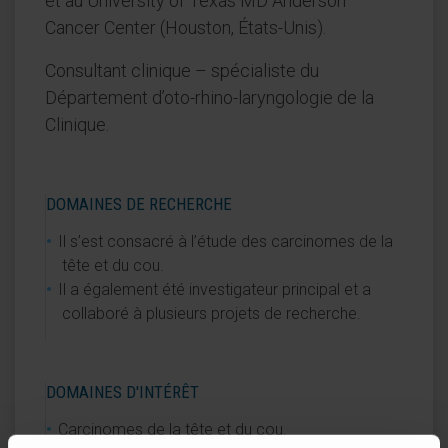
et au University of Texas MD Anderson
Cancer Center (Houston, États-Unis).
Consultant clinique – spécialiste du
Département d’oto-rhino-laryngologie de la
Clinique.
DOMAINES DE RECHERCHE
Il s’est consacré à l’étude des carcinomes de la
tête et du cou.
Il a également été investigateur principal et a
collaboré à plusieurs projets de recherche.
DOMAINES D'INTÉRÊT
Carcinomes de la tête et du cou.