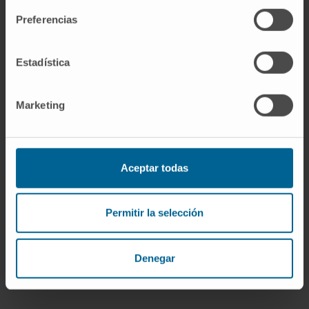
2015.
Preferencias
En recherche
A participé comme intervenant à plus de 115
Estadística
conférences, tables rondes ou cours
d’instruction.
Marketing
A publié plus de 60 articles dans des revues
nationales et internationales et a rédigé 14
chapitres de livres et plusieurs publications
électroniques.
Aceptar todas
Permitir la selección
Denegar