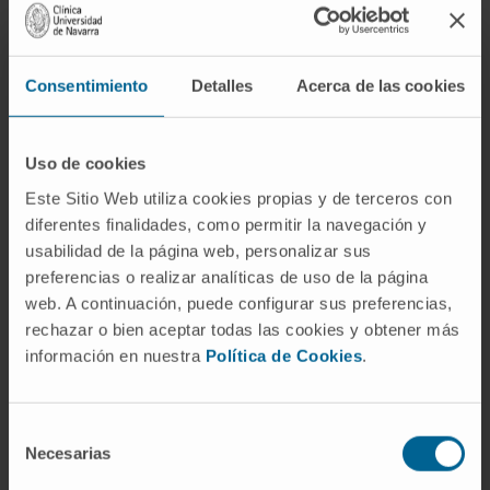
Chirurgie thyroïdienne.
Chirurgie oncologique et reconstructrice.
Chirurgie mini-invasive.
Consentimiento
Detalles
Acerca de las cookies
Uso de cookies
Este Sitio Web utiliza cookies propias y de terceros con
diferentes finalidades, como permitir la navegación y
Activité
usabilidad de la página web, personalizar sus
preferencias o realizar analíticas de uso de la página
En enseignement
web. A continuación, puede configurar sus preferencias,
Évaluation positive en tant que Professeur
rechazar o bien aceptar todas las cookies y obtener más
contractuel docteur et Professeur
información en nuestra
Política de Cookies
.
d’université privée par l’Agencia Nacional de
Evaluación de la Calidad (ANECA) en 2015.
Selección
Professeur contractuel docteur à la Faculté
Necesarias
de
de médecine de l’Universidad de Navarra,
consentimiento