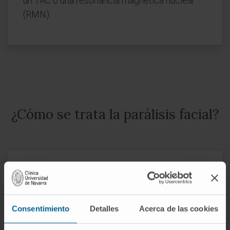
un TAC o una resonancia magnética nuclear
(RMN).
¿Cómo se trata la parálisis facial?
Tratamiento
Tratamiento
conservador
quirúrgico
Consentimiento
Detalles
Acerca de las cookies
Cómo es la recuperación