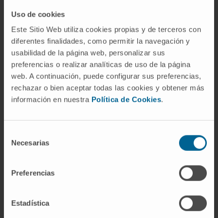
El tratamiento inicial de la parálisis facial
Uso de cookies
dependerá de la causa que la origine.
Este Sitio Web utiliza cookies propias y de terceros con
diferentes finalidades, como permitir la navegación y
En el caso de la parálisis facial idiopática el
usabilidad de la página web, personalizar sus
tratamiento inicial generalmente consiste en
preferencias o realizar analíticas de uso de la página
la administración de antivirales y corticoides.
web. A continuación, puede configurar sus preferencias,
rechazar o bien aceptar todas las cookies y obtener más
Si la parálisis es debida a un traumatismo, se
información en nuestra
Política de Cookies
.
puede administrar tratamiento con
corticoides. Posteriormente, se puede
corregir con cirugía.
Selección
Necesarias
de
Por otro lado, como el párpado no se cierra,
consentimiento
es necesaria la protección ocular. Para ello se
Preferencias
utilizan gafas de sol, lágrimas artificiales,
pomadas epitelizantes y se cierra con un
parche durante el sueño, o la colocación de
Estadística
una pesa en el párpado superior.