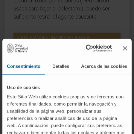
como la tóxica por estatinas (medicación
usada para bajar el colesterol) , puede ser
suficiente retirar el agente causante.
SOLICITE MÁS INFORMACIÓN SOBRE ESTOS
TRATAMIENTOS
Consentimiento
Detalles
Acerca de las cookies
Uso de cookies
El Departamento de
Neurología
Este Sitio Web utiliza cookies propias y de terceros con
de la Clínica Universidad de
diferentes finalidades, como permitir la navegación y
Navarra
usabilidad de la página web, personalizar sus
preferencias o realizar analíticas de uso de la página
web. A continuación, puede configurar sus preferencias,
rechazar o bien aceptar todas las cookies y obtener más