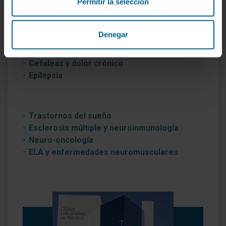
Permitir la selección
Trastornos del movimiento
Denegar
Cognición y conducta
Enfermedades cerebrovasculares
Cefaleas y dolor crónico
Epilepsia
Trastornos del sueño
Esclerosis múltiple y neuroinmunología
Neuro-oncología
ELA y enfermedades neuromusculares