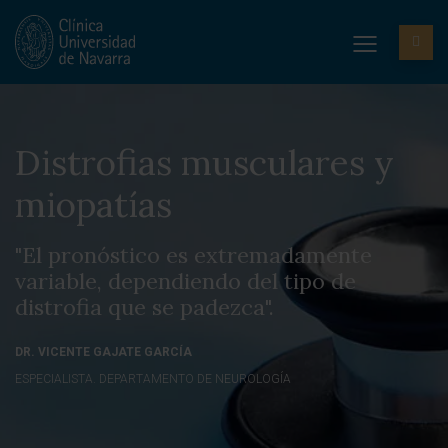
Distrofias musculares y
miopatías
"El pronóstico es extremadamente
variable, dependiendo del tipo de
distrofia que se padezca".
DR. VICENTE GAJATE GARCÍA
ESPECIALISTA. DEPARTAMENTO DE NEUROLOGÍA