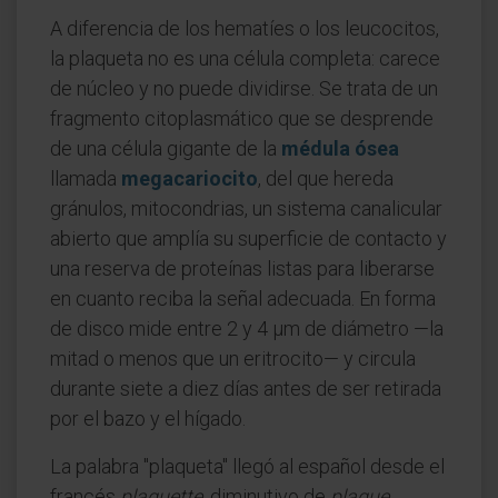
A diferencia de los hematíes o los leucocitos,
la plaqueta no es una célula completa: carece
de núcleo y no puede dividirse. Se trata de un
fragmento citoplasmático que se desprende
de una célula gigante de la
médula ósea
llamada
megacariocito
, del que hereda
gránulos, mitocondrias, un sistema canalicular
abierto que amplía su superficie de contacto y
una reserva de proteínas listas para liberarse
en cuanto reciba la señal adecuada. En forma
de disco mide entre 2 y 4 µm de diámetro —la
mitad o menos que un eritrocito— y circula
durante siete a diez días antes de ser retirada
por el bazo y el hígado.
La palabra "plaqueta" llegó al español desde el
francés
plaquette
, diminutivo de
plaque