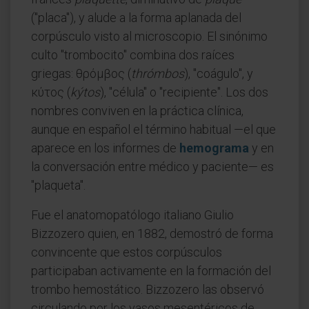
("placa"), y alude a la forma aplanada del
corpúsculo visto al microscopio. El sinónimo
culto "trombocito" combina dos raíces
griegas: θρόμβος (
thrómbos
), "coágulo", y
κύτος (
kýtos
), "célula" o "recipiente". Los dos
nombres conviven en la práctica clínica,
aunque en español el término habitual —el que
aparece en los informes de
hemograma
y en
la conversación entre médico y paciente— es
"plaqueta".
Fue el anatomopatólogo italiano Giulio
Bizzozero quien, en 1882, demostró de forma
convincente que estos corpúsculos
participaban activamente en la formación del
trombo hemostático. Bizzozero las observó
circulando por los vasos mesentéricos de