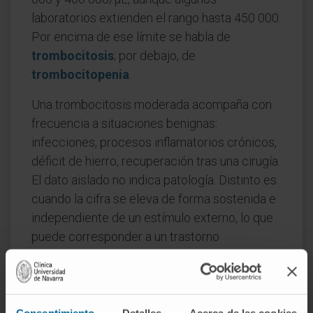
laboratorios extienden el rango hasta 450 000.
Por encima de ese límite se habla de
trombocitosis
; por debajo, de
trombocitopenia
.
Una trombocitosis moderada acompaña con
frecuencia a situaciones benignas:
infecciones, procesos inflamatorios crónicos,
déficit de hierro, recuperación tras una cirugía.
El dato aislado no indica patología. Distinto es
cuando la cifra se eleva de forma sostenida e
independiente de un estímulo externo, lo que
puede corresponder a un trastorno
mieloproliferativo de la médula ósea.
Con la trombocitopenia ocurre algo parecido
en sentido inverso: por encima de 50 000/µL