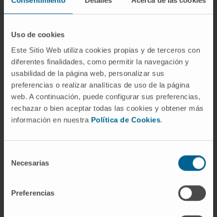
Consentimiento
Detalles
Acerca de las cookies
el riesgo hemorrágico añadido es mínimo,
pero por debajo de 20 000 pueden aparecer
sangrados espontáneos. Como en toda
Uso de cookies
alteración del hemograma, la cifra cobra
Este Sitio Web utiliza cookies propias y de terceros con
sentido únicamente dentro de la historia
diferentes finalidades, como permitir la navegación y
clínica del paciente.
usabilidad de la página web, personalizar sus
preferencias o realizar analíticas de uso de la página
Preguntas frecuentes
web. A continuación, puede configurar sus preferencias,
rechazar o bien aceptar todas las cookies y obtener más
¿Por qué se llaman "plaquetas"?
información en nuestra
Política de Cookies
.
Por su forma. "Plaqueta" viene del francés
plaquette
, diminutivo de
plaque
("placa"): al
Selección
microscopio, estos corpúsculos parecen
Necesarias
de
pequeños discos aplanados. El sinónimo
consentimiento
"trombocito" tiene otra lógica: procede del
Preferencias
griego θρόμβος ("coágulo") y κύτος ("célula"),
y subraya la función —la participación en la