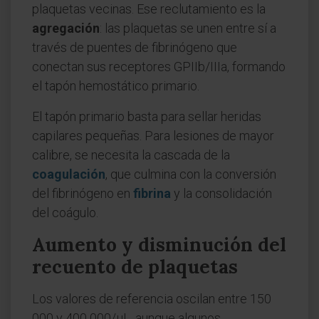
plaquetas vecinas. Ese reclutamiento es la
agregación
: las plaquetas se unen entre sí a
través de puentes de fibrinógeno que
conectan sus receptores GPIIb/IIIa, formando
el tapón hemostático primario.
El tapón primario basta para sellar heridas
capilares pequeñas. Para lesiones de mayor
calibre, se necesita la cascada de la
coagulación
, que culmina con la conversión
del fibrinógeno en
fibrina
y la consolidación
del coágulo.
Aumento y disminución del
recuento de plaquetas
Los valores de referencia oscilan entre 150
000 y 400 000/µL, aunque algunos