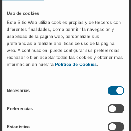
Tratamiento
El tratamiento depende del tipo de
Uso de cookies
desequilibrio y su causa:
Este Sitio Web utiliza cookies propias y de terceros con
diferentes finalidades, como permitir la navegación y
Terapias de reemplazo hormonal para
usabilidad de la página web, personalizar sus
déficits específicos.
preferencias o realizar analíticas de uso de la página
Inhibidores de la síntesis de esteroides para
web. A continuación, puede configurar sus preferencias,
reducir el exceso hormonal.
rechazar o bien aceptar todas las cookies y obtener más
Cirugía o radioterapia en casos de tumores
información en nuestra
Política de Cookies
.
productores de hormonas.
Cuándo acudir al médico
Selección
Necesarias
de
Se debe buscar atención médica ante los
consentimiento
siguientes síntomas:
Preferencias
Cambios inexplicados en el peso.
Fatiga persistente o debilidad muscular.
Estadística