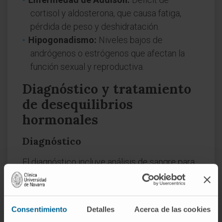
cortisol y aldosterona, que causa fatiga,
pérdida de peso y deshidratación.
Hipogonadismo:
Niveles bajos de
andrógenos o estrógenos que afectan la
función sexual y reproductiva.
Diagnóstico y tratamiento
de desequilibrios
hormonales
Diagnóstico
El diagnóstico incluye análisis de sangre para
medir niveles hormonales, pruebas de orina y
estudios de imágenes, como resonancias
magnéticas o tomografías.
Consentimiento
Detalles
Acerca de las cookies