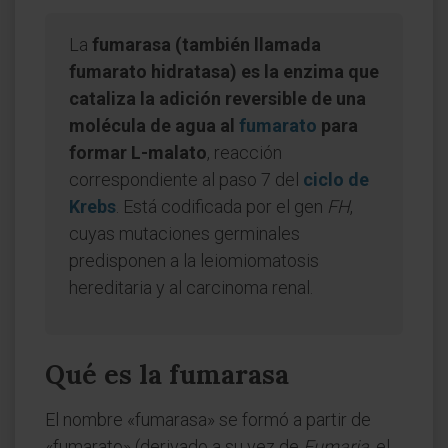
La
fumarasa (también llamada
fumarato hidratasa) es la enzima que
cataliza la adición reversible de una
molécula de agua al
fumarato
para
formar L-malato
, reacción
correspondiente al paso 7 del
ciclo de
Krebs
. Está codificada por el gen
FH
,
cuyas mutaciones germinales
predisponen a la leiomiomatosis
hereditaria y al carcinoma renal.
Qué es la fumarasa
El nombre «fumarasa» se formó a partir de
«fumarato» (derivado a su vez de
Fumaria
, el