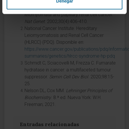
Germline mutations in FH predispose to
Denegar
dominantly inherited uterine fibroids, skin
leiomyomata and papillary renal cell cancer.
Nat Genet
. 2002;30(4):406-410.
National Cancer Institute. Hereditary
Leiomyomatosis and Renal Cell Cancer
(HLRCC) (PDQ). Disponible en:
https://www.cancer.gov/publications/pdq/informati
summaries/genetics/hlrcc-syndrome-hp-pdq
Schmidt C, Sciacovelli M, Frezza C. Fumarate
hydratase in cancer: a multifaceted tumour
suppressor.
Semin Cell Dev Biol
. 2020;98:15-
25.
Nelson DL, Cox MM.
Lehninger Principles of
Biochemistry
. 8.ª ed. Nueva York: W.H.
Freeman; 2021.
Entradas relacionadas