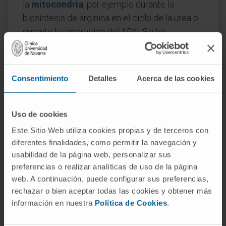
la
mitocondria
, por ejemplo durante la
biosíntesis de arginina en el ciclo de la urea o
durante la reparación del ADN. Se ha
observado que, tras un daño en la doble
cadena de ADN, la fumarasa citosólica se
recluta al núcleo, donde el malato producido
Consentimiento
Detalles
Acerca de las cookies
localmente contribuye a la señalización
epigenética necesaria para la reparación.
Uso de cookies
¿El nombre «fumarato hidratasa» y
Este Sitio Web utiliza cookies propias y de terceros con
«fumarasa» se refieren a la misma
diferentes finalidades, como permitir la navegación y
enzima?
usabilidad de la página web, personalizar sus
Sí. «Fumarasa» es el nombre trivial, de uso
preferencias o realizar analíticas de uso de la página
generalizado en la clínica y en los manuales
web. A continuación, puede configurar sus preferencias,
rechazar o bien aceptar todas las cookies y obtener más
de bioquímica. «Fumarato hidratasa» (EC
información en nuestra
Política de Cookies
.
4.2.1.2) es la denominación sistemática que le
asigna la Unión Internacional de Bioquímica.