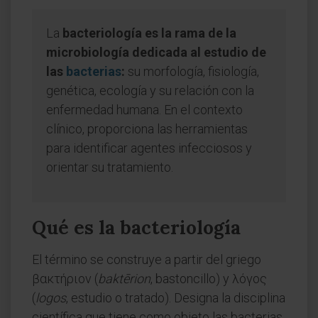
La
bacteriología es la rama de la
microbiología dedicada al estudio de
las
bacterias
:
su morfología, fisiología,
genética, ecología y su relación con la
enfermedad humana. En el contexto
clínico, proporciona las herramientas
para identificar agentes infecciosos y
orientar su tratamiento.
Qué es la bacteriología
El término se construye a partir del griego
βακτήριον (
baktērion
, bastoncillo) y λόγος
(
logos
, estudio o tratado). Designa la disciplina
científica que tiene como objeto las bacterias