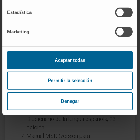
complementarias. Koch aportó las técnicas
Estadística
de cultivo puro y los postulados causales;
Pasteur, la demostración de que los
microorganismos causan fermentación y
Marketing
enfermedad, y las primeras vacunas
bacterianas (ántrax, 1881).
Aceptar todas
Referencias
MedlinePlus en español.
Enfermedades
Permitir la selección
infecciosas
.
MedlinePlus en español.
Infecciones
Denegar
bacterianas
.
Real Academia Española.
Bacteriología
.
Diccionario de la lengua española, 23.ª
edición.
Manual MSD (versión para