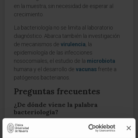
en la muestra, sin necesidad de esperar al
crecimiento.
La bacteriología no se limita al laboratorio
diagnóstico. Abarca también la investigación
de mecanismos de
virulencia
, la
epidemiología de las infecciones
nosocomiales, el estudio de la
microbiota
humana y el desarrollo de
vacunas
frente a
patógenos bacterianos.
Preguntas frecuentes
¿De dónde viene la palabra
bacteriología?
Del griego βακτήριον (
baktērion
) y λόγος
(
logos
). Su significado literal es «estudio de