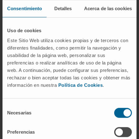
los bastoncillos», en referencia a la morfología
Consentimiento
Detalles
Acerca de las cookies
con la que Ehrenberg describió las primeras
bacterias en 1838.
Uso de cookies
¿Es lo mismo bacteriología que
microbiología?
Este Sitio Web utiliza cookies propias y de terceros con
diferentes finalidades, como permitir la navegación y
No exactamente. La microbiología es la
usabilidad de la página web, personalizar sus
ciencia general que estudia todos los
preferencias o realizar analíticas de uso de la página
microorganismos (bacterias,
virus
,
hongos
,
web. A continuación, puede configurar sus preferencias,
rechazar o bien aceptar todas las cookies y obtener más
parásitos
). La bacteriología es una de sus
información en nuestra
Política de Cookies
.
ramas, centrada específicamente en las
bacterias.
Selección
¿Quién se considera el fundador de
Necesarias
de
la bacteriología?
consentimiento
Se atribuye la fundación a Robert Koch y
Preferencias
Louis Pasteur, desde perspectivas