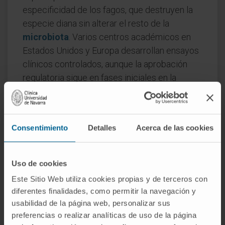
especificidad de los fagos, que destruyen la
especie diana sin alterar el resto de la
microbiota
. Varios centros académicos en
Estados Unidos y Europa desarrollan ensayos
clínicos controlados, aunque la aprobación
regulatoria sigue en fases iniciales en la
mayoría de los países occidentales.
Preguntas frecuentes
Consentimiento
Detalles
Acerca de las cookies
¿De dónde viene la palabra
bacteriófago?
Uso de cookies
Del griego βακτήριον (
baktērion
) y φαγεῖν
Este Sitio Web utiliza cookies propias y de terceros con
(
phagein
), comer. La acuñó Félix d'Herelle en
diferentes finalidades, como permitir la navegación y
1917 al observar que un agente invisible
usabilidad de la página web, personalizar sus
destruía cultivos bacterianos, como si
preferencias o realizar analíticas de uso de la página
«devorase» las bacterias.