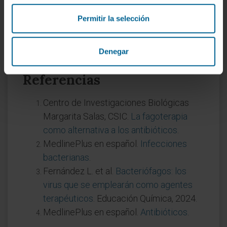
múltiples antibióticos. Se están llevando a
cabo ensayos clínicos en varios países, pero
Permitir la selección
la regulación y la estandarización de los
preparados fágicos todavía se encuentran en
Denegar
desarrollo.
Referencias
Centro de Investigaciones Biológicas
Margarita Salas, CSIC.
La fagoterapia
como alternativa a los antibióticos
.
MedlinePlus en español.
Infecciones
bacterianas
.
Fernández L. et al.
Bacteriófagos: los
virus que se emplearán como agentes
terapéuticos
. Educación Química, 2024.
MedlinePlus en español.
Antibióticos
.