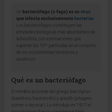
Un
bacteriófago (o fago) es un
virus
que infecta exclusivamente
bacterias
.
Los bacteriófagos constituyen las
entidades biológicas más abundantes de
la biosfera, con estimaciones que
superan los 10³¹ partículas en el conjunto
de los ecosistemas terrestres y
acuáticos.
Qué es un bacteriófago
El nombre procede del griego βακτήριον
(
baktērion
, bastoncillo) y φαγεῖν (
phagein
,
comer o devorar). Lo introdujo en 1917 el
microbiólogo franco-canadiense Félix