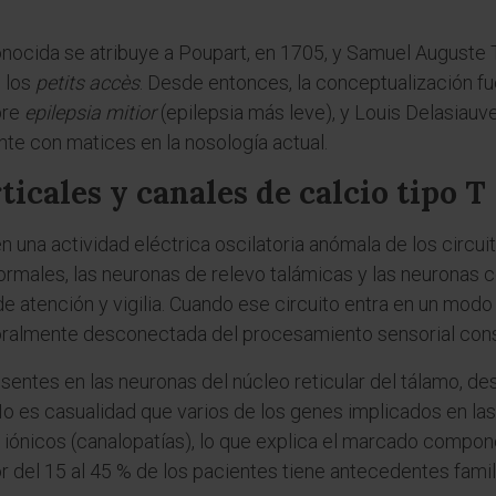
onocida se atribuye a Poupart, en 1705, y Samuel Auguste T
 los
petits accès
. Desde entonces, la conceptualización f
bre
epilepsia mitior
(epilepsia más leve), y Louis Delasiauv
ente con matices en la nosología actual.
icales y canales de calcio tipo T
en una actividad eléctrica oscilatoria anómala de los circu
ormales, las neuronas de relevo talámicas y las neuronas 
e atención y vigilia. Cuando ese circuito entra en un modo
oralmente desconectada del procesamiento sensorial cons
esentes en las neuronas del núcleo reticular del tálamo, d
o es casualidad que varios de los genes implicados en la
iónicos (canalopatías), lo que explica el marcado compon
 del 15 al 45 % de los pacientes tiene antecedentes famili