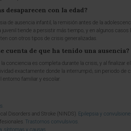
as desaparecen con la edad?
ia de ausencia infantil, la remisión antes de la adolescenc
 juvenil tiende a persistir más tiempo, y en algunos casos
sten con otros tipos de crisis generalizadas.
e cuenta de que ha tenido una ausencia?
la conciencia es completa durante la crisis, y al finalizar 
ividad exactamente donde la interrumpió, sin periodo de c
l entorno familiar y escolar.
as
.
gical Disorders and Stroke (NINDS).
Epilepsia y convulsion
fesionales.
Trastornos convulsivos
.
a: síntomas y causas
.