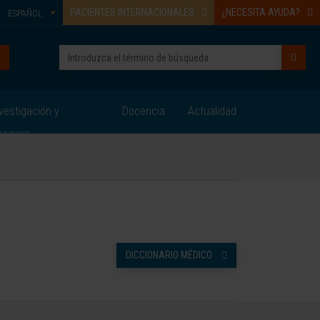
PACIENTES INTERNACIONALES
¿NECESITA AYUDA?
ESPAÑOL
vestigación y
Docencia
Actualidad
nsayos
DICCIONARIO MÉDICO