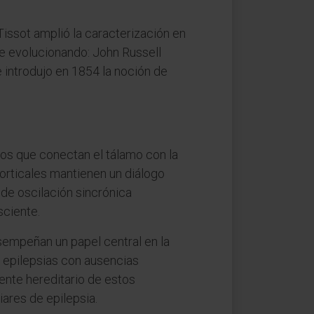
issot amplió la caracterización en
ue evolucionando: John Russell
e introdujo en 1854 la noción de
itos que conectan el tálamo con la
corticales mantienen un diálogo
 de oscilación sincrónica
ciente.
esempeñan un papel central en la
s epilepsias con ausencias
ente hereditario de estos
ares de epilepsia.