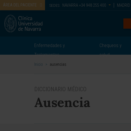
ÁREA DEL PACIENTE
NAVARRA
+34 948 255 400
MADRID
SEDES:
Enfermedades y
Chequeos y
Tratamientos
salud
Inicio
>
ausencias
DICCIONARIO MÉDICO
Ausencia