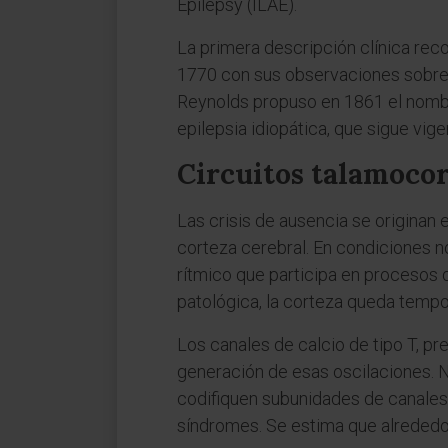
Epilepsy (ILAE).
La primera descripción clínica rec
1770 con sus observaciones sobre
Reynolds propuso en 1861 el nom
epilepsia idiopática, que sigue vig
Circuitos talamocort
Las crisis de ausencia se originan 
corteza cerebral. En condiciones n
rítmico que participa en procesos d
patológica, la corteza queda temp
Los canales de calcio de tipo T, pr
generación de esas oscilaciones. N
codifiquen subunidades de canales 
síndromes. Se estima que alrededor