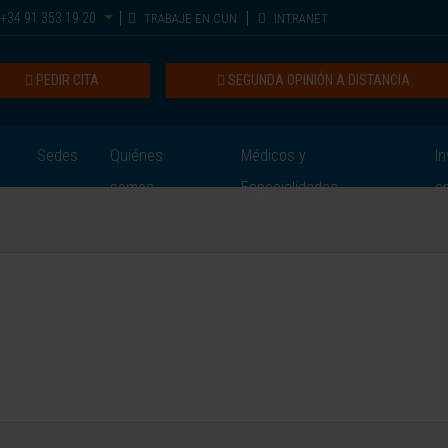
+34 91 353 19 20
TRABAJE EN CUN
INTRANET
PEDIR CITA
SEGUNDA OPINIÓN A DISTANCIA
Sedes
Quiénes
Médicos y
In
somos
Especialidades
e