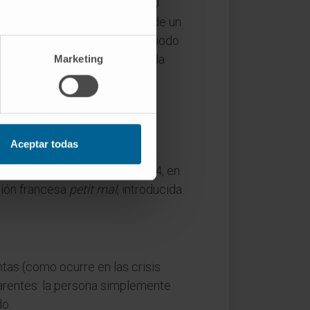
das de aura, duran menos de 30
mbio, suelen prolongarse más de un
ación es más lenta, con un periodo
ferencia: descarga generalizada
Marketing
Aceptar todas
 vez con sentido clínico en 1824, en
sión francesa
petit mal
, introducida
tas (como ocurre en las crisis
parentes: la persona simplemente
do.