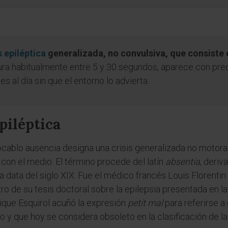
s epiléptica
generalizada, no convulsiva, que consiste 
ura habitualmente entre 5 y 30 segundos, aparece con pred
 al día sin que el entorno lo advierta.
piléptica
vocablo ausencia designa una crisis generalizada no motor
con el medio. El término procede del latín
absentia
, deriv
ica data del siglo XIX. Fue el médico francés Louis Florentin
tro de su tesis doctoral sobre la epilepsia presentada en l
que Esquirol acuñó la expresión
petit mal
para referirse a
 y que hoy se considera obsoleto en la clasificación de la