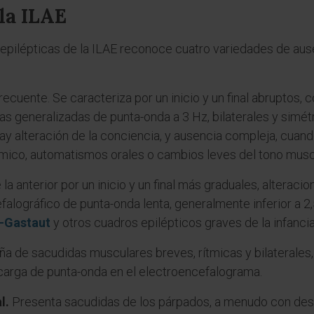
 la ILAE
s epilépticas de la ILAE reconoce cuatro variedades de ause
ecuente. Se caracteriza por un inicio y un final abruptos, 
 generalizadas de punta-onda a 3 Hz, bilaterales y simétr
hay alteración de la conciencia, y ausencia compleja, cu
mico, automatismos orales o cambios leves del tono musc
la anterior por un inicio y un final más graduales, alterac
falográfico de punta-onda lenta, generalmente inferior a 2
-Gastaut
y otros cuadros epilépticos graves de la infancia
 de sacudidas musculares breves, rítmicas y bilaterales, c
carga de punta-onda en el electroencefalograma.
l.
Presenta sacudidas de los párpados, a menudo con desvi