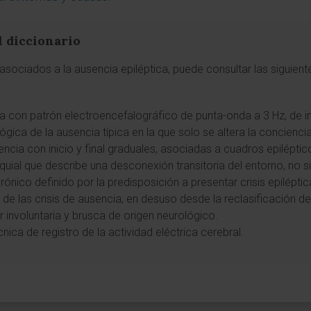
l diccionario
sociados a la ausencia epiléptica, puede consultar las siguiente
ia con patrón electroencefalográfico de punta-onda a 3 Hz, de ini
lógica de la ausencia típica en la que solo se altera la concien
sencia con inicio y final graduales, asociadas a cuadros epilépt
quial que describe una desconexión transitoria del entorno, no s
rónico definido por la predisposición a presentar crisis epiléptic
 de las crisis de ausencia, en desuso desde la reclasificación de
 involuntaria y brusca de origen neurológico.
écnica de registro de la actividad eléctrica cerebral.