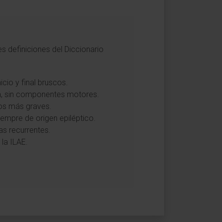
s definiciones del Diccionario
cio y final bruscos.
cia, sin componentes motores.
icos más graves.
iempre de origen epiléptico.
as recurrentes.
 la ILAE.