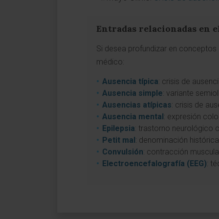
Entradas relacionadas en e
Si desea profundizar en conceptos a
médico:
Ausencia típica
: crisis de ausenc
Ausencia simple
: variante semio
Ausencias atípicas
: crisis de au
Ausencia mental
: expresión colo
Epilepsia
: trastorno neurológico c
Petit mal
: denominación histórica
Convulsión
: contracción muscular
Electroencefalografía (EEG)
: t