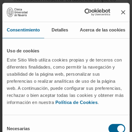
un subtipo concreto dentro de las ausencias
típicas, definido por la falta de componentes
motores. Un
petit mal
podía ser simple o
Consentimiento
Detalles
Acerca de las cookies
complejo; la terminología actual permite esa
precisión que la antigua no ofrecía.
¿Cómo se distingue de un simple
Uso de cookies
despiste o ensoñación?
Este Sitio Web utiliza cookies propias y de terceros con
diferentes finalidades, como permitir la navegación y
El despiste es interrumpible: si alguien llama al
usabilidad de la página web, personalizar sus
niño o le toca el hombro, reacciona. Durante
preferencias o realizar analíticas de uso de la página
una ausencia simple, el estímulo externo no
web. A continuación, puede configurar sus preferencias,
obtiene respuesta hasta que la descarga
rechazar o bien aceptar todas las cookies y obtener más
epiléptica cesa espontáneamente. Esa falta
información en nuestra
Política de Cookies
.
total de reactividad, aunque solo dure unos
segundos, es la clave para sospechar el
Selección
origen epiléptico.
Necesarias
de