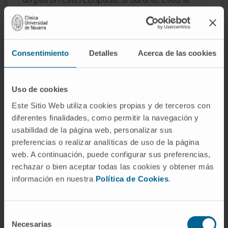
persona no reacciona al ser llamada ni tocada,
y si al finalizar no recuerda lo sucedido y
retoma su actividad justo donde la dejó, la
Consentimiento
Detalles
Acerca de las cookies
sospecha de origen epiléptico es razonable y
justifica una consulta con neurología.
¿Los niños con déficit de atención
Uso de cookies
tienen "ausencias mentales"?
Este Sitio Web utiliza cookies propias y de terceros con
diferentes finalidades, como permitir la navegación y
Coloquialmente se les atribuyen, pero el
usabilidad de la página web, personalizar sus
mecanismo es distinto. En el déficit de
preferencias o realizar analíticas de uso de la página
atención la dificultad reside en sostener la
web. A continuación, puede configurar sus preferencias,
concentración de forma voluntaria; la
rechazar o bien aceptar todas las cookies y obtener más
conciencia no se interrumpe. En una crisis de
información en nuestra
Política de Cookies
.
ausencia epiléptica, la actividad cerebral
anormal suprime la conciencia de forma
Selección
involuntaria e ininterrumpible durante unos
Necesarias
de