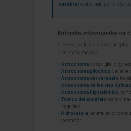
cerebral
elaborada por el Cance
Entradas relacionadas en e
Si desea profundizar en conceptos a
Diccionario médico:
Astrocitoma
: tumor glial origina
Astrocitoma pilocítico
: variante
Astrocitoma del cerebelo
: loca
Astrocitoma de las vías ópticas
Astrocitoma hipotalámico
: tumo
Tronco del encéfalo
: estructur
raquídeo.
Hidrocefalia
: acumulación de líq
posterior.