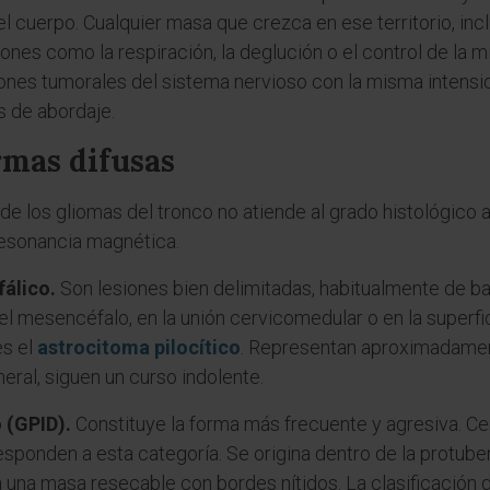
l cuerpo. Cualquier masa que crezca en ese territorio, inc
es como la respiración, la deglución o el control de la m
ones tumorales del sistema nervioso con la misma intensid
s de abordaje.
rmas difusas
de los gliomas del tronco no atiende al grado histológico ai
resonancia magnética.
fálico.
Son lesiones bien delimitadas, habitualmente de ba
l mesencéfalo, en la unión cervicomedular o en la superfic
es el
astrocitoma pilocítico
. Representan aproximadamen
neral, siguen un curso indolente.
 (GPID).
Constituye la forma más frecuente y agresiva. Ce
sponden a esta categoría. Se origina dentro de la protubera
 una masa resecable con bordes nítidos. La clasificación