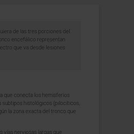
uiera de las tres porciones del
ronco encefálico representan
spectro que va desde lesiones
ura que conecta los hemisferios
 subtipos histológicos (pilocíticos,
ún la zona exacta del tronco que
s vías nerviosas largas que