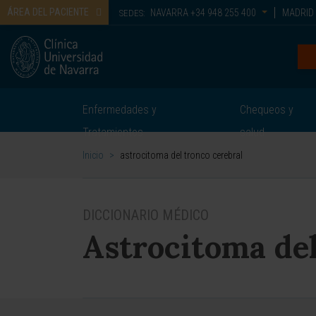
ÁREA DEL PACIENTE
NAVARRA
+34 948 255 400
MADRID
SEDES:
Enfermedades y
Chequeos y
Tratamientos
salud
Inicio
>
astrocitoma del tronco cerebral
DICCIONARIO MÉDICO
Astrocitoma del