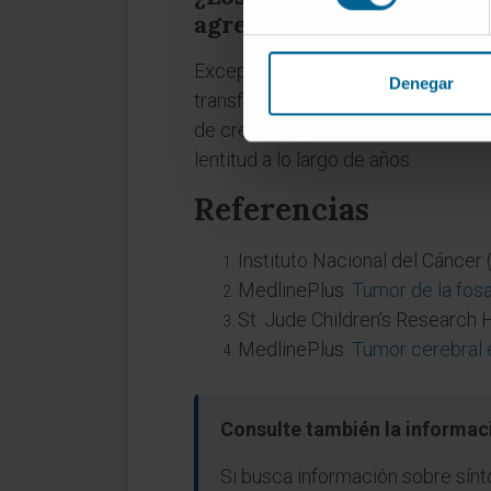
agresivas?
Excepcionalmente. Los astrocitomas 
Denegar
transformación maligna muy baja. 
de crecimiento si llegaran a produ
lentitud a lo largo de años.
Referencias
Instituto Nacional del Cáncer 
MedlinePlus.
Tumor de la fosa
St. Jude Children's Research 
MedlinePlus.
Tumor cerebral 
Consulte también la informac
Si busca información sobre sínt