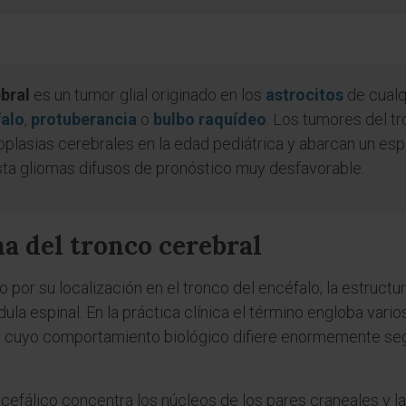
bral
es un tumor glial originado en los
astrocitos
de cualq
alo
,
protuberancia
o
bulbo raquídeo
. Los tumores del t
eoplasias cerebrales en la edad pediátrica y abarcan un e
sta gliomas difusos de pronóstico muy desfavorable.
ma del tronco cerebral
o por su localización en el tronco del encéfalo, la estruct
la espinal. En la práctica clínica el término engloba varios
s) cuyo comportamiento biológico difiere enormemente seg
cefálico concentra los núcleos de los pares craneales y la