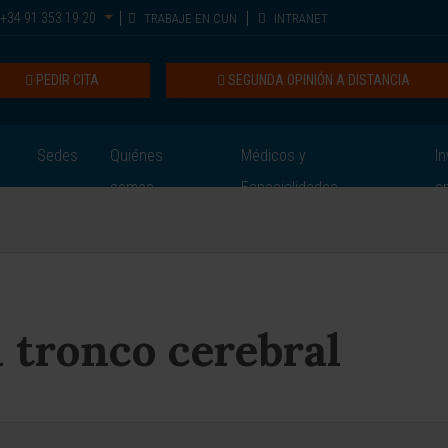
+34 91 353 19 20
TRABAJE EN CUN
INTRANET
PEDIR CITA
SEGUNDA OPINIÓN A DISTANCIA
Sedes
Quiénes
Médicos y
In
somos
Especialidades
e
 tronco cerebral