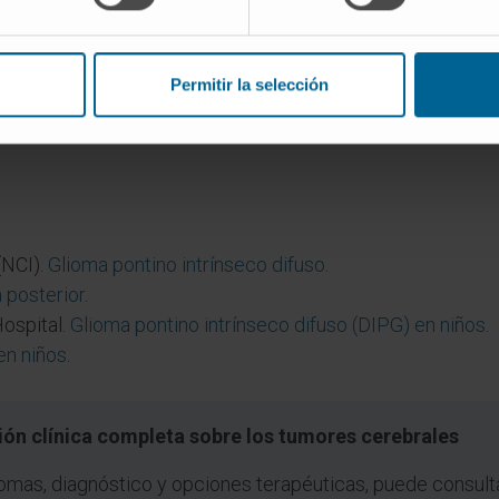
pilocíticos del tronco, que son la variedad focal más habi
Permitir la selección
El seguimiento prolongado con resonancia magnética perm
cirse, aunque en la mayoría de los casos la lesión perman
(NCI).
Glioma pontino intrínseco difuso
.
 posterior
.
Hospital.
Glioma pontino intrínseco difuso (DIPG) en niños
.
en niños
.
ión clínica completa sobre los tumores cerebrales
omas, diagnóstico y opciones terapéuticas, puede consult