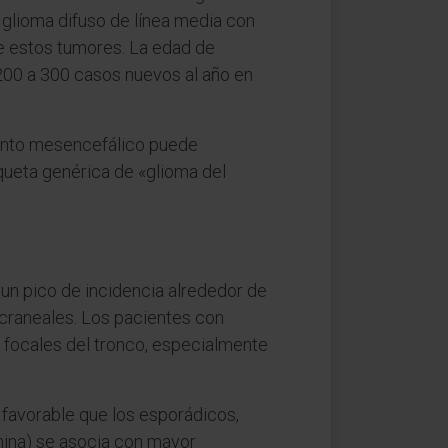
e glioma difuso de línea media con
de estos tumores. La edad de
 200 a 300 casos nuevos al año en
mento mesencefálico puede
ueta genérica de «glioma del
un pico de incidencia alrededor de
acraneales. Los pacientes con
 focales del tronco, especialmente
favorable que los esporádicos,
mina) se asocia con mayor