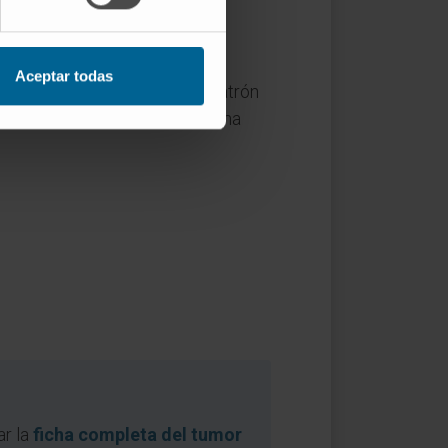
tual, tienen una tasa de
Aceptar todas
ite detectar cambios en el patrón
ece estable o crece con extrema
ar la
ficha completa del tumor