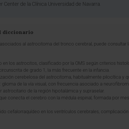
r Center de la Clínica Universidad de Navarra.
l diccionario
sociados al astrocitoma del tronco cerebral, puede consultar la
do en los astrocitos, clasificado por la OMS según criterios hist
 circunscrita de grado 1, la más frecuente en la infancia.
lización cerebelosa del astrocitoma, habitualmente pilocítica y qu
: glioma de la vía visual, con frecuencia asociado a neurofibrom
r astrocitario de la región hipotalámica y supraselar.
a que conecta el cerebro con la médula espinal, formada por mes
uido cefalorraquídeo en los ventrículos cerebrales, complicació