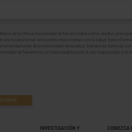
dico de la Clínica Universidad de Navarra tiene como objetivo principal
te única para tomar decisiones relacionadas con la salud. Esta informa
recomendaciones de profesionales de la salud. Siempre es esencial consu
versidad de Navarra no se responsabiliza por el uso inapropiado o la in
SCRIBIRSE
INVESTIGACIÓN Y
CONOZCA L