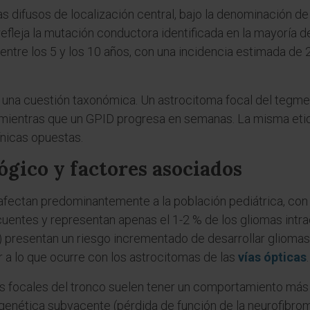
as difusos de localización central, bajo la denominación d
efleja la mutación conductora identificada en la mayoría 
 entre los 5 y los 10 años, con una incidencia estimada de
o una cuestión taxonómica. Un astrocitoma focal del teg
mientras que un GPID progresa en semanas. La misma etiq
ínicas opuestas.
gico y factores asociados
afectan predominantemente a la población pediátrica, con 
ecuentes y representan apenas el 1-2 % de los gliomas intr
) presentan un riesgo incrementado de desarrollar gliomas
r a lo que ocurre con los astrocitomas de las
vías ópticas
.
as focales del tronco suelen tener un comportamiento más 
genética subyacente (pérdida de función de la neurofibro