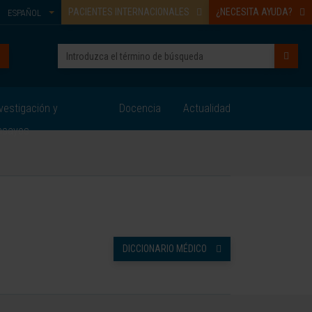
PACIENTES INTERNACIONALES
¿NECESITA AYUDA?
ESPAÑOL
vestigación y
Docencia
Actualidad
nsayos
DICCIONARIO MÉDICO