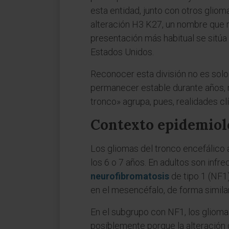
esta entidad, junto con otros gliom
alteración H3 K27, un nombre que r
presentación más habitual se sitúa
Estados Unidos.
Reconocer esta división no es sol
permanecer estable durante años, 
tronco» agrupa, pues, realidades cl
Contexto epidemioló
Los gliomas del tronco encefálico 
los 6 o 7 años. En adultos son infr
neurofibromatosis
de tipo 1 (NF1
en el mesencéfalo, de forma simila
En el subgrupo con NF1, los gliom
posiblemente porque la alteración 