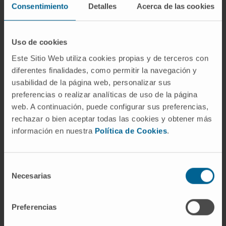
metabolismo energético.
Consentimiento
Detalles
Acerca de las cookies
¿Los astrocitomas hipotalámicos
aparecen solo en niños?
Uso de cookies
Predominan claramente en la infancia, pero
Este Sitio Web utiliza cookies propias y de terceros con
pueden diagnosticarse en adultos. Los casos
diferentes finalidades, como permitir la navegación y
usabilidad de la página web, personalizar sus
adultos suelen comportarse de forma distinta:
preferencias o realizar analíticas de uso de la página
con mayor frecuencia son gliomas difusos de
web. A continuación, puede configurar sus preferencias,
grado intermedio, y su relación con NF1 es
rechazar o bien aceptar todas las cookies y obtener más
menos marcada que en la edad pediátrica.
información en nuestra
Política de Cookies
.
Referencias
Selección
MedlinePlus.
Tumor hipotalámico
.
Necesarias
de
Instituto Nacional del Cáncer (NCI).
consentimiento
Gliomas infantiles (incluso astrocitomas)
.
Preferencias
St. Jude Children's Research Hospital.
Astrocitoma en niños y adolescentes
.