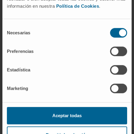
cataliza. El matiz importa porque, fuera del
información en nuestra
Política de Cookies
.
contexto biológico, "aromatización" también
puede referirse a cualquier reacción química
Selección
en la que un compuesto no aromático se
Necesarias
de
convierte en uno aromático, sin intervención
consentimiento
enzimática.
Preferencias
¿Puede detenerse la aromatización
en el organismo?
Estadística
Existen compuestos capaces de bloquear la
actividad de la aromatasa e impedir la
Marketing
conversión de andrógenos en estrógenos. La
hormona antimulleriana
es uno de los
factores fisiológicos que modulan
negativamente la expresión de CYP19A1.
Aceptar todas
También influyen, en sentido opuesto,
factores como la insulina, determinadas