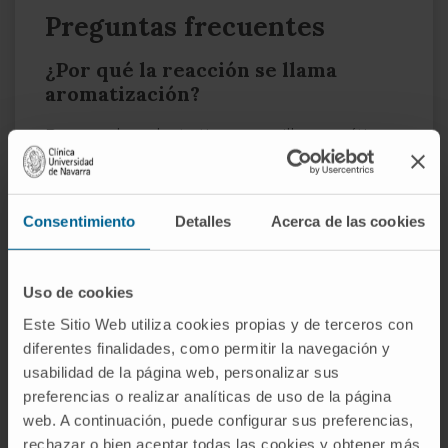
Preguntas frecuentes
¿Por qué la reacción se llama
aromatización?
Porque el producto tiene un anillo aromático
que el sustrato no tenía. En química,
"aromático" designa un anillo con dobles
enlaces conjugados y deslocalización
Consentimiento
Detalles
Acerca de las cookies
electrónica (como el benceno). El anillo A del
estrógeno cumple esa condición; el del
Uso de cookies
andrógeno precursor, no.
Este Sitio Web utiliza cookies propias y de terceros con
¿Es lo mismo aromatización que
diferentes finalidades, como permitir la navegación y
aromatasa?
usabilidad de la página web, personalizar sus
preferencias o realizar analíticas de uso de la página
No. La
aromatasa
es la enzima. La
web. A continuación, puede configurar sus preferencias,
aromatización es la reacción que esa enzima
rechazar o bien aceptar todas las cookies y obtener más