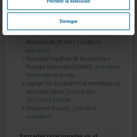
Permitir la selección
citocinas inflamatorias y la propia adiposidad.
Referencias
Denegar
MedlinePlus (Biblioteca Nacional de
Medicina de EE. UU.).
Prueba de
estrógeno
.
Sociedad Española de Bioquímica y
Biología Molecular (SEBBM).
Aromatasa.
Moléculas de la vida
.
Lephart ED. Modulation of aromatase by
phytoestrogens.
Enzyme Res.
2015;2015:594656
.
Endocrine Society.
¿Qué es el
estrógeno?
.
Entradas relacionadas en el