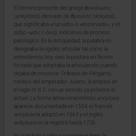
El término procede del griego ἀγκύλωσις
(
ankýlōsis
), derivado de ἄγκυλος (
ánkylos
),
que significaba «curvado» o «encorvado», y el
sufijo -ωσις (
-ōsis
), indicativo de proceso
patológico. En la Antigüedad, la palabra no
designaba la rigidez articular tal como la
entendemos hoy, sino la postura en flexión
forzada que adoptaba la articulación cuando
dejaba de moverse. Oribasio de Pérgamo,
médico del emperador Juliano, la empleó en
el siglo IV d. C. con un sentido ya próximo al
actual. La forma latina renacentista
ancylosis
aparece documentada en 1534; el francés
ancylose
la adoptó en 1564 y el inglés
ankylosis
no la registró hasta 1726.
En la práctica clínica contemporánea, la