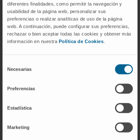
debe a contractura.
diferentes finalidades, como permitir la navegación y
usabilidad de la página web, personalizar sus
Preguntas frecuentes
preferencias o realizar analíticas de uso de la página
web. A continuación, puede configurar sus preferencias,
¿De dónde viene la palabra
rechazar o bien aceptar todas las cookies y obtener más
anquilosis?
información en nuestra
Política de Cookies
.
Del griego ἀγκύλωσις (
ankýlōsis
), formado
sobre ἄγκυλος (
ánkylos
), «curvado» o
Selección
«encorvado», y el sufijo -ωσις (
-ōsis
), que
Necesarias
de
indica proceso patológico. La idea original era
consentimiento
la de una articulación que quedaba fijada en
Preferencias
posición de flexión. Oribasio de Pérgamo la
usó en el siglo IV d. C.; la forma latina
Estadística
renacentista
ancylosis
se documenta en
1534.
Marketing
¿Es lo mismo anquilosis que
artrosis?