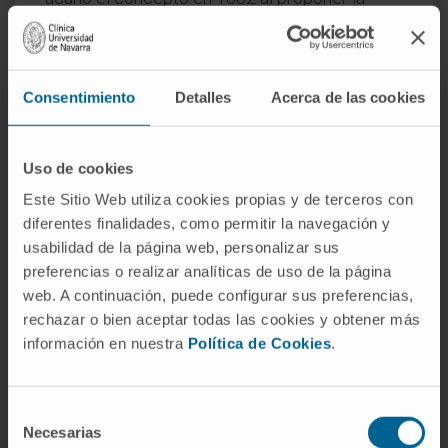
fusión quirúrgica del tobillo como alternativa a
la amputación en pacientes con parálisis
flácida. El nombre no se generalizó hasta las
Consentimiento
Detalles
Acerca de las cookies
dos primeras décadas del siglo XX.
¿La artrodesis se aplica solo a la
columna?
Uso de cookies
Este Sitio Web utiliza cookies propias y de terceros con
No. La fusión vertebral es probablemente la
diferentes finalidades, como permitir la navegación y
variante más conocida en la actualidad, pero
usabilidad de la página web, personalizar sus
la artrodesis se practica en el tobillo, la
preferencias o realizar analíticas de uso de la página
muñeca, las articulaciones interfalángicas de
web. A continuación, puede configurar sus preferencias,
la mano, la primera articulación
rechazar o bien aceptar todas las cookies y obtener más
información en nuestra
Política de Cookies
.
metatarsofalángica (hallux rígido), la rodilla y
el hombro, entre otras localizaciones. La
elección depende de la articulación afectada
Selección
y de si conservar la movilidad resulta viable o
Necesarias
de