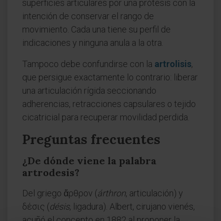
superficies articulares por una prótesis con la
intención de conservar el rango de
movimiento. Cada una tiene su perfil de
indicaciones y ninguna anula a la otra.
Tampoco debe confundirse con la
artrolisis
,
que persigue exactamente lo contrario: liberar
una articulación rígida seccionando
adherencias, retracciones capsulares o tejido
cicatricial para recuperar movilidad perdida.
Preguntas frecuentes
¿De dónde viene la palabra
artrodesis?
Del griego ἄρθρον (
árthron
, articulación) y
δέσις (
désis
, ligadura). Albert, cirujano vienés,
acuñó el concepto en 1882 al proponer la