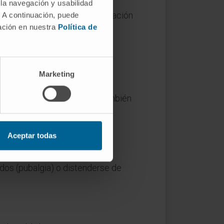
 la navegación y usabilidad
 El prefijo sugiere una articulación
. A continuación, puede
mación en nuestra
Política de
óvil.
as?
d), mientras que «articulación
Marketing
a de las articulaciones
a sindesmosis tibioperonea, también
Aceptar todas
jecimiento y la sobrecarga
idos (pubalgia) o distenderse de