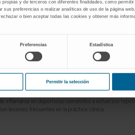
s propias y de terceros con diferentes finalidades, como permitir
 o «a ambos lados», y ἄρθρωσις (árthrosis), «articulación».
r sus preferencias o realizar analíticas de uso de la página web
 rechazar o bien aceptar todas las cookies y obtener más infor
l espectro funcional: ni completamente fija ni libremente m
 mismo que las articulaciones cartilaginos
es una categoría funcional (se refiere al grado de movilida
Preferencias
Estadística
ológica (se refiere al tejido que une los huesos). La mayorí
anfiartrosis, pero algunas articulaciones fibrosas, como l
nfiartrosis sin contener cartílago entre los huesos.
 lesionarse?
Permitir la selección
e son sínfisis, pueden herniarse o degenerarse con el enve
ede inflamarse en deportistas sometidos a esfuerzos repet
Son lesiones frecuentes en la práctica clínica.