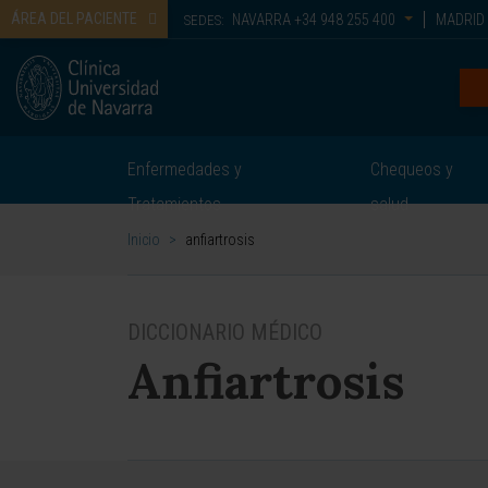
ÁREA DEL PACIENTE
NAVARRA
+34 948 255 400
MADRID
SEDES:
Enfermedades y
Chequeos y
Tratamientos
salud
Inicio
>
anfiartrosis
DICCIONARIO MÉDICO
Anfiartrosis