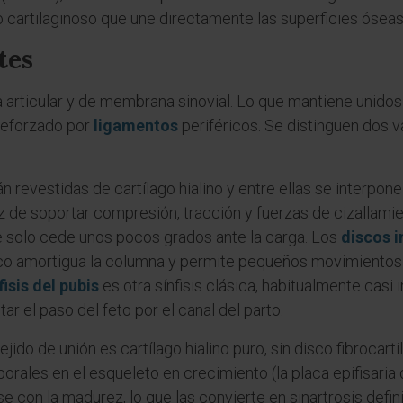
o cartilaginoso que une directamente las superficies óseas
tes
 articular y de membrana sinovial. Lo que mantiene unidos 
 reforzado por
ligamentos
periféricos. Se distinguen dos v
án revestidas de cartílago hialino y entre ellas se interpon
z de soportar compresión, tracción y fuerzas de cizallamient
e solo cede unos pocos grados ante la carga. Los
discos i
o amortigua la columna y permite pequeños movimientos de
fisis del pubis
es otra sínfisis clásica, habitualmente casi 
r el paso del feto por el canal del parto.
 tejido de unión es cartílago hialino puro, sin disco fibroca
rales en el esqueleto en crecimiento (la placa epifisaria 
se con la madurez, lo que las convierte en sinartrosis defi