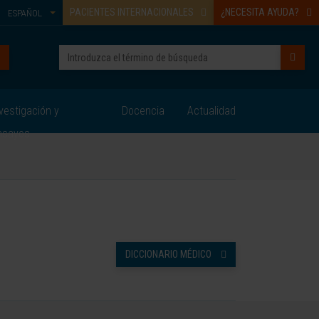
PACIENTES INTERNACIONALES
¿NECESITA AYUDA?
ESPAÑOL
vestigación y
Docencia
Actualidad
nsayos
DICCIONARIO MÉDICO