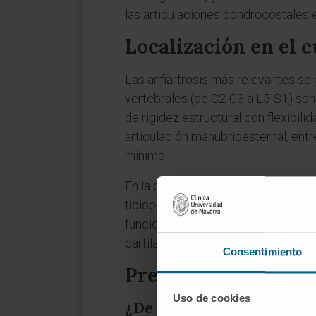
las articulaciones condrocostales en
Localización en el
Las anfiartrosis más relevantes se 
vertebrales (de C2-C3 a L5-S1) son 
de rigidez estructural con flexibili
articulación manubrioesternal, entr
mínimo.
En la pelvis, la sínfisis del
pubis
une 
tibioperonea inferior, donde la tib
funcionalmente como anfiartrosis p
cartilaginosa.
Consentimiento
Preguntas frecuent
Uso de cookies
¿De dónde viene la palab