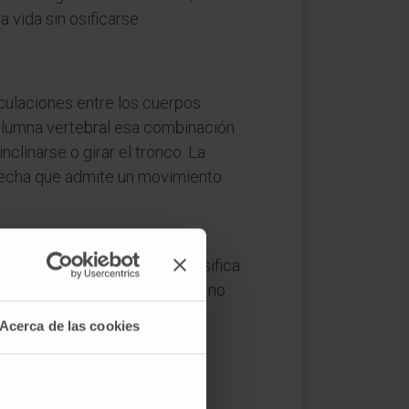
a vida sin osificarse.
ticulaciones entre los cuerpos
 columna vertebral esa combinación
nclinarse o girar el tronco. La
strecha que admite un movimiento
r. También la articulación
so (una
sindesmosis
), se clasifica
ea una articulación fibrosa y no
Acerca de las cookies