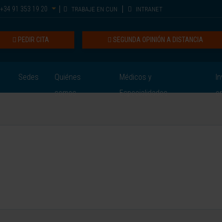
+34 91 353 19 20
TRABAJE EN CUN
INTRANET
PEDIR CITA
SEGUNDA OPINIÓN A DISTANCIA
Sedes
Quiénes
Médicos y
In
somos
Especialidades
e