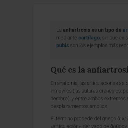
La
anfiartrosis es un tipo de
ar
mediante
cartílago
, sin que exi
pubis
son los ejemplos más repr
Qué es la anfiartros
En anatomía, las articulaciones se
inmóviles (las suturas craneales, p
hombro), y entre ambos extremos se 
desplazamientos amplios.
El término procede del griego ἀμφί
«articulación», derivado de ἄρθρον 