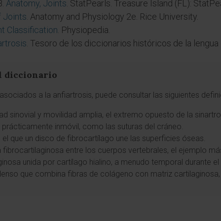
B.
Anatomy, Joints
. StatPearls. Treasure Island (FL): StatPe
f Joints
. Anatomy and Physiology 2e. Rice University.
nt Classification
. Physiopedia.
artrosis
. Tesoro de los diccionarios históricos de la lengua
l diccionario
sociados a la anfiartrosis, puede consultar las siguientes defin
dad sinovial y movilidad amplia, el extremo opuesto de la sinartro
 o prácticamente inmóvil, como las suturas del cráneo.
n el que un disco de fibrocartílago une las superficies óseas.
a fibrocartilaginosa entre los cuerpos vertebrales, el ejemplo más
laginosa unida por cartílago hialino, a menudo temporal durante el
 denso que combina fibras de colágeno con matriz cartilaginosa, 