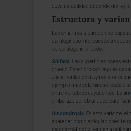
cuya estabilidad depende del tejid
Estructura y varian
Las anfiartrosis carecen de cápsula
cartilaginoso interpuesto, a veces
de cartílago implicado.
Sínfisis
. Las superficies óseas est
grueso. Este fibrocartílago es capa
una articulación muy resistente qu
ejemplo más voluminoso: cada disc
entre vértebras adyacentes. La
sín
embarazo se reblandece para facilita
Sincondrosis
. En esta variante, el
aparecer como articulaciones tempo
paradigmático) y tienden a osificar