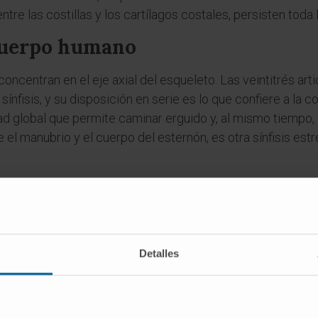
tre las costillas y los cartílagos costales, persisten toda l
 cuerpo humano
concentran en el eje axial del esqueleto. Las veintitrés ar
sínfisis, y su disposición en serie es lo que confiere a la
dad global que permite caminar erguido y, al mismo tiempo, i
e el manubrio y el cuerpo del esternón, es otra sínfisis e
las dos mitades del anillo pélvico en la línea media anterio
ia y el peroné se unen mediante un
ligamento
interóseo den
or su movilidad muy restringida, aunque histológicamente s
Detalles
es
ra anfiartrosis?