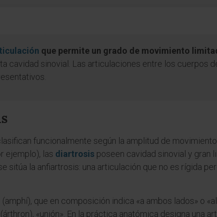
ticulación
que permite un grado de movimiento limit
sta cavidad sinovial. Las articulaciones entre los cuerpos d
esentativos.
is
 clasifican funcionalmente según la amplitud de movimient
or ejemplo), las
diartrosis
poseen cavidad sinovial y gran li
sitúa la anfiartrosis: una articulación que no es rígida 
 (amphí), que en composición indica «a ambos lados» o «al
(árthron), «unión». En la práctica anatómica designa una ar