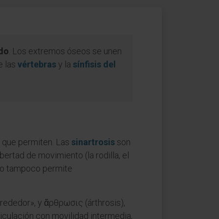
ado
. Los extremos óseos se unen
e las
vértebras
y la
sínfisis del
o que permiten. Las
sinartrosis
son
bertad de movimiento (la rodilla, el
pero tampoco permite
rededor», y ἄρθρωσις (árthrosis),
ticulación con movilidad intermedia,