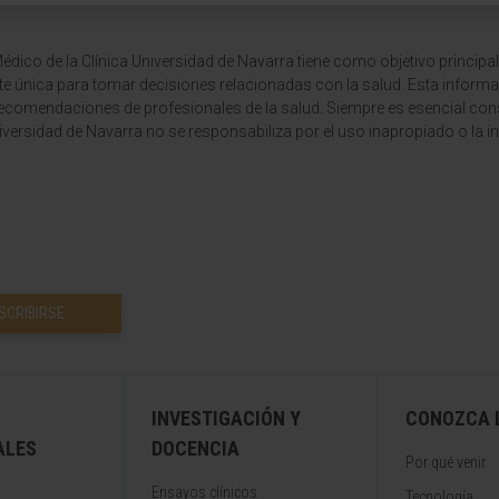
dico de la Clínica Universidad de Navarra tiene como objetivo principal
te única para tomar decisiones relacionadas con la salud. Esta informa
recomendaciones de profesionales de la salud. Siempre es esencial consu
versidad de Navarra no se responsabiliza por el uso inapropiado o la in
SCRIBIRSE
INVESTIGACIÓN Y
CONOZCA L
ALES
DOCENCIA
Por qué venir
Ensayos clínicos
Tecnología