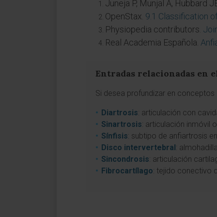
Juneja P, Munjal A, Hubbard J
OpenStax.
9.1 Classification o
Physiopedia contributors.
Joi
Real Academia Española.
Anfi
Entradas relacionadas en e
Si desea profundizar en conceptos a
Diartrosis
: articulación con cavi
Sinartrosis
: articulación inmóvil
Sínfisis
: subtipo de anfiartrosis e
Disco intervertebral
: almohadill
Sincondrosis
: articulación carti
Fibrocartílago
: tejido conectivo