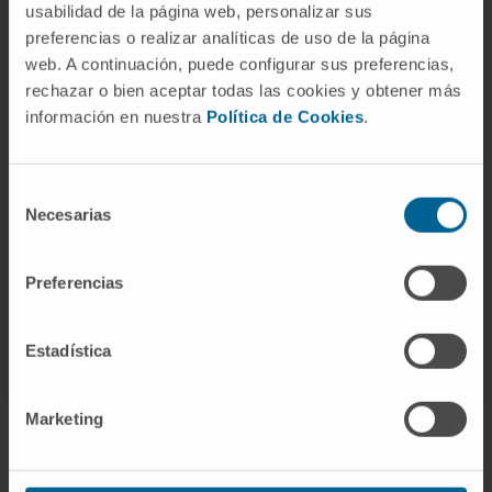
vertebral y siete procesos que surgen del
usabilidad de la página web, personalizar sus
preferencias o realizar analíticas de uso de la página
arco. El cuerpo vertebral es la parte anterior y
web. A continuación, puede configurar sus preferencias,
maciza de la vértebra, mientras que el arco
rechazar o bien aceptar todas las cookies y obtener más
vertebral es la parte posterior y hueca. Los
información en nuestra
Política de Cookies
.
procesos incluyen dos procesos transversos,
un proceso espinoso y cuatro procesos
articulares. El arco vertebral y el cuerpo
Selección
Necesarias
vertebral forman el orificio vertebral, por
de
consentimiento
donde pasa la médula espinal y las raíces
nerviosas.
Preferencias
© Clínica Universidad de Navarra 2023
Estadística
Marketing
La información proporcionada en este Diccionario Médico de la
Clínica Universidad de Navarra tiene como objetivo principal
ofrecer un contexto y entendimiento general sobre términos