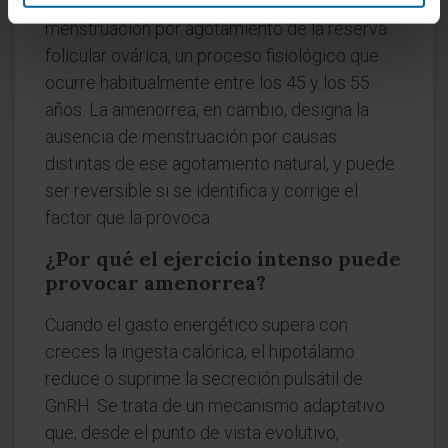
No. La
menopausia
es el cese definitivo de la
menstruación por agotamiento de la reserva
folicular ovárica, un proceso fisiológico que
ocurre habitualmente entre los 45 y los 55
años. La amenorrea, en cambio, designa la
ausencia de menstruación por causas
distintas de ese agotamiento natural, y puede
ser reversible si se identifica y corrige el
factor que la provoca.
¿Por qué el ejercicio intenso puede
provocar amenorrea?
Cuando el gasto energético supera con
creces la ingesta calórica, el hipotálamo
reduce o suprime la secreción pulsátil de
GnRH. Se trata de un mecanismo adaptativo
que, desde el punto de vista evolutivo,