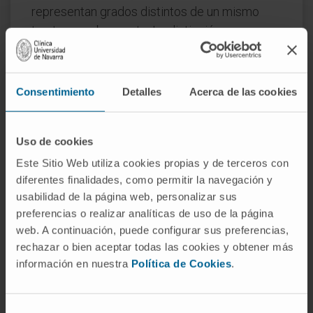
representan grados distintos de un mismo
trastorno subyacente. La distinción es
cronológica, no etiológica: cuando la
menstruación falta por completo durante tres
ciclos o seis meses, el término correcto es
Consentimiento
Detalles
Acerca de las cookies
amenorrea.
Preguntas frecuentes
Uso de cookies
Este Sitio Web utiliza cookies propias y de terceros con
¿De dónde viene la palabra
diferentes finalidades, como permitir la navegación y
amenorrea?
usabilidad de la página web, personalizar sus
Del griego ἀ- («sin»), μήν («mes») y ῥοία
preferencias o realizar analíticas de uso de la página
web. A continuación, puede configurar sus preferencias,
(«flujo»). Literalmente, «sin flujo mensual». La
rechazar o bien aceptar todas las cookies y obtener más
raíz μήν, emparentada con el latín
mensis
,
información en nuestra
Política de Cookies
.
conecta el ciclo menstrual con la medida lunar
del tiempo, una asociación que ya estaba
presente en la medicina hipocrática.
Selección