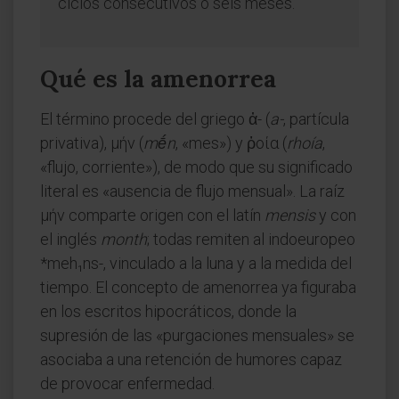
ciclos consecutivos o seis meses.
Qué es la amenorrea
El término procede del griego ἀ- (
a-
, partícula
privativa), μήν (
mḗn
, «mes») y ῥοία (
rhoía
,
«flujo, corriente»), de modo que su significado
literal es «ausencia de flujo mensual». La raíz
μήν comparte origen con el latín
mensis
y con
el inglés
month
; todas remiten al indoeuropeo
*meh₁ns-, vinculado a la luna y a la medida del
tiempo. El concepto de amenorrea ya figuraba
en los escritos hipocráticos, donde la
supresión de las «purgaciones mensuales» se
asociaba a una retención de humores capaz
de provocar enfermedad.