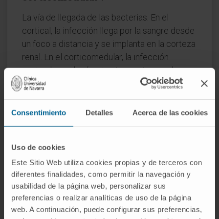
La vía de llegada de las bacterias. En el
cortical, la infección llega por la sangre desde
un foco a distancia y se implanta en la corteza
renal. En el corticomedular, la infección
asciende por la vía urinaria: empieza en la
médula y las papilas y se extiende hacia la
corteza. Los microorganismos implicados
también difieren: estafilococos en el cortical,
Consentimiento
Detalles
Acerca de las cookies
enterobacterias en el corticomedular.
¿Es lo mismo un absceso renal que
Uso de cookies
una pionefrosis?
Este Sitio Web utiliza cookies propias y de terceros con
diferentes finalidades, como permitir la navegación y
No. El absceso está en el parénquima —en el
usabilidad de la página web, personalizar sus
tejido funcional del riñón—. La pionefrosis es
preferencias o realizar analíticas de uso de la página
pus acumulado en la pelvis renal y los cálices,
web. A continuación, puede configurar sus preferencias,
es decir, en la vía excretora. Pueden coexistir,