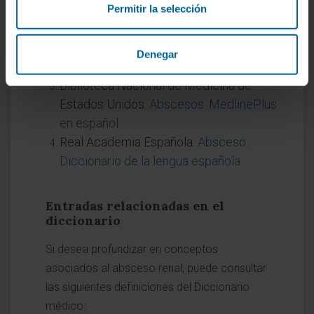
Biblioteca Nacional de Medicina de
Permitir la selección
Estados Unidos.
Absceso en abdomen o
pelvis. MedlinePlus, enciclopedia
Denegar
médica en español
.
Biblioteca Nacional de Medicina de
Estados Unidos.
Abscesos. MedlinePlus
en español
.
Real Academia Española.
Absceso.
Diccionario de la lengua española
.
Entradas relacionadas en el
diccionario
Si desea profundizar en conceptos
asociados al absceso renal, puede consultar
las siguientes definiciones del Diccionario
médico: