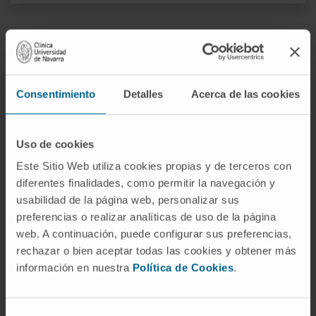
La información proporcionada en este Diccionario Médico de la
Clínica Universidad de Navarra tiene como objetivo principal
ofrecer un contexto y entendimiento general sobre términos
médicos y no debe ser utilizada como fuente única para tomar
Consentimiento
Detalles
Acerca de las cookies
decisiones relacionadas con la salud. Esta información es
meramente informativa y no sustituye en ningún caso el consejo,
diagnóstico, tratamiento o recomendaciones de profesionales de
la salud. Siempre es esencial consultar a un médico o especialista
Uso de cookies
para tratar cualquier condición o síntoma médico. La Clínica
Este Sitio Web utiliza cookies propias y de terceros con
Universidad de Navarra no se responsabiliza por el uso
diferentes finalidades, como permitir la navegación y
inapropiado o la interpretación de la información contenida en
usabilidad de la página web, personalizar sus
este diccionario.
preferencias o realizar analíticas de uso de la página
Infografías realizadas con https://BioRender.com
web. A continuación, puede configurar sus preferencias,
© Clínica Universidad de Navarra 2026
rechazar o bien aceptar todas las cookies y obtener más
información en nuestra
Política de Cookies
.