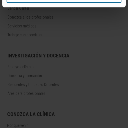
Cancer Center
Conozca a los profesionales
Servicios médicos
Trabaje con nosotros
INVESTIGACIÓN Y DOCENCIA
Ensayos clínicos
Docencia y formación
Residentes y Unidades Docentes
Área para profesionales
CONOZCA LA CLÍNICA
Por qué venir