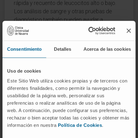
rápida y recuento de leucocitos alto o bajo.
Los análisis de sangre y otras pruebas de
diagnóstico también pueden ayudar a
identificar la fuente de la infección.
El tratamiento de la sepsis generalmente
implica antibióticos para tratar la infección
Consentimiento
Detalles
Acerca de las cookies
subyacente, terapia de líquidos para prevenir
la deshidratación y el choque, y a veces
Uso de cookies
medicamentos vasoactivos para mantener la
Este Sitio Web utiliza cookies propias y de terceros con
presión arterial. En algunos casos, puede ser
diferentes finalidades, como permitir la navegación y
necesaria la hospitalización en una unidad de
usabilidad de la página web, personalizar sus
cuidados intensivos y, en casos extremos, la
preferencias o realizar analíticas de uso de la página
ventilación mecánica o la diálisis pueden ser
web. A continuación, puede configurar sus preferencias,
necesarias para apoyar a los órganos que
rechazar o bien aceptar todas las cookies y obtener más
están fallando.
información en nuestra
Política de Cookies
.
© Clínica Universidad de Navarra 2023