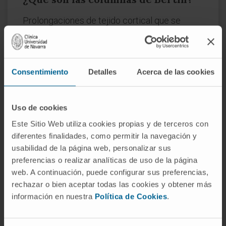
Prolongaciones de tejido cortical que se
extienden entre las pirámides medulares
hasta alcanzar el seno renal. Deben su nombre
al anatomista Exupère Joseph Bertin, que las
Consentimiento
Detalles
Acerca de las cookies
describió en 1744. En ocasiones pueden ser
especialmente prominentes y confundirse, en
pruebas de imagen, con una masa renal,
Uso de cookies
aunque se trata de una variante anatómica
Este Sitio Web utiliza cookies propias y de terceros con
normal.
diferentes finalidades, como permitir la navegación y
usabilidad de la página web, personalizar sus
¿La corteza renal produce
preferencias o realizar analíticas de uso de la página
hormonas?
web. A continuación, puede configurar sus preferencias,
Sí. Los fibroblastos de la corteza renal
rechazar o bien aceptar todas las cookies y obtener más
producen eritropoyetina en respuesta a la
información en nuestra
Política de Cookies
.
hipoxia tisular, y las células del aparato
yuxtaglomerular secretan renina, enzima que