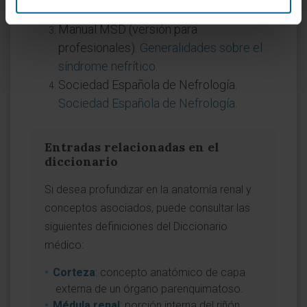
riñones
.
Manual MSD (versión para
profesionales).
Generalidades sobre el
síndrome nefrítico
.
Sociedad Española de Nefrología.
Sociedad Española de Nefrología
.
Entradas relacionadas en el
diccionario
Si desea profundizar en la anatomía renal y
conceptos asociados, puede consultar las
siguientes definiciones del Diccionario
médico:
Corteza
: concepto anatómico de capa
externa de un órgano parenquimatoso.
Médula renal
: porción interna del riñón,