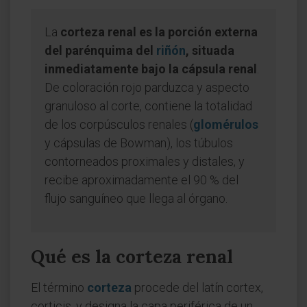
La
corteza renal es la porción externa
del parénquima del
riñón
, situada
inmediatamente bajo la cápsula renal
.
De coloración rojo parduzca y aspecto
granuloso al corte, contiene la totalidad
de los corpúsculos renales (
glomérulos
y cápsulas de Bowman), los túbulos
contorneados proximales y distales, y
recibe aproximadamente el 90 % del
flujo sanguíneo que llega al órgano.
Qué es la corteza renal
El término
corteza
procede del latín cortex,
corticis, y designa la capa periférica de un