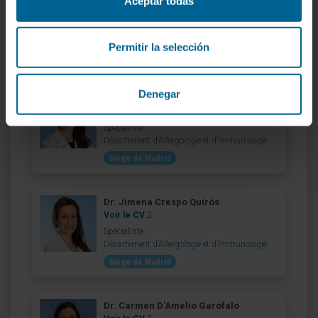
Aceptar todas
Voir le CV
Directeur
Département d’Allergologie et d’Immunologie
Permitir la selección
Siège de Pampelune
Denegar
Dr. Laura Argiz Álvarez
Voir le CV
Spécialiste
Département d’Allergologie et d’Immunologie
Siège de Madrid
Dr. Jimena Crespo Quirós
Voir le CV
Spécialiste
Département d’Allergologie et d’Immunologie
Siège de Madrid
Dr. Carmen D'Amelio Garófalo