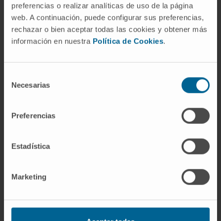
Plus de 50 ans d’expérience dans les maladies
preferencias o realizar analíticas de uso de la página
allergiques.
web. A continuación, puede configurar sus preferencias,
Soins infirmiers spécialisés pour une prise en
rechazar o bien aceptar todas las cookies y obtener más
charge et un suivi de qualité.
información en nuestra
Política de Cookies
.
Rapidité du diagnostic afin de débuter
précocement le traitement le plus approprié.
Selección
Necesarias
DEMANDEZ DES INFORMATIONS
de
consentimiento
Preferencias
Estadística
Notre équipe de
professionnels
Marketing
Dr. Gabriel Gastaminza Lasarte