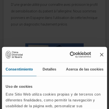
D’une grande utilité pour connaître avec précision le profil
de sensibilisation du patient à l’allergène. Nous sommes
pionniers en Espagne dans l’utilisation de cette technique
pour un diagnostic hautement précis.
Consentimiento
Detalles
Acerca de las cookies
Uso de cookies
Este Sitio Web utiliza cookies propias y de terceros con
Pourquoi à la Clinique ?
diferentes finalidades, como permitir la navegación y
usabilidad de la página web, personalizar sus