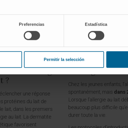
DEMANDEZ UN RENDEZ-VOUS AVEC NOS SPÉCIALISTES
Preferencias
Estadística
Permitir la selección
ses de l’allergie
L’allergie au lai
t ?
Chez les jeunes enfants, l’al
spontanément, mais
dans 2
éclencher une réponse
Lorsque l’allergie au lait déb
s protéines du lait de
beaucoup plus difficile qu’e
 lait, dans les premiers
durer toute la vie.
rgie au lait. La dermatite
étique favorisent
Les protocoles d’introducti