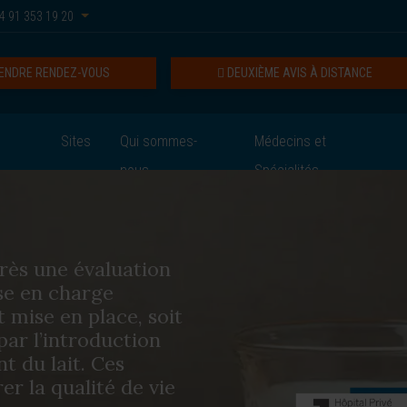
4 91 353 19 20
ENDRE RENDEZ-VOUS
DEUXIÈME AVIS À DISTANCE
Sites
Qui sommes-
Médecins et
nous
Spécialités
près une évaluation
ise en charge
st mise en place, soit
par l’introduction
t du lait. Ces
r la qualité de vie