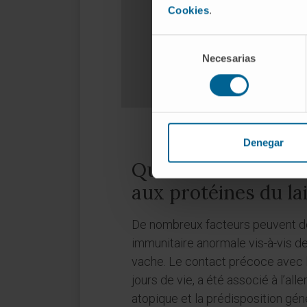
Cookies
.
Selección
Necesarias
de
consentimiento
Denegar
Quelles sont les cau
aux protéines du lai
De nombreux facteurs peuvent d
immunitaire anormale vis-à-vis de
vache. Le contact précoce avec le
jours de vie, a été associé à l’alle
atopique et la prédisposition gén