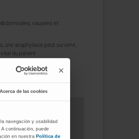
abdominales, nausées et
s, une anaphylaxie peut survenir,
vital du patient.
Acerca de las cookies
 la navegación y usabilidad
?
. A continuación, puede
mación en nuestra
Política de
e peut être envisagé.