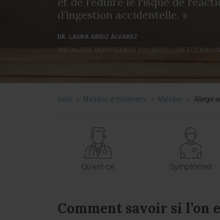
et de réduire le risque de réact
d’ingestion accidentelle. »
DR. LAURA ARGIZ ÁLVAREZ
SPÉCIALISTE. DÉPARTEMENT D’ALLERGOLOGIE ET D’IMMU
Inicio
>
Maladies et traitements
>
Maladies
>
Allergie au
Qu'est-ce
Symptômes
Comment savoir si l’on es