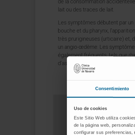
de la consommation accidentelle
lait ou des traces de lait.
Les symptômes débutent par un pr
bouche et du pharynx, l’apparitio
très prurigineuses (urticaire) et, 
un angio-œdème. Les symptômes 
également fréquents, tels que rhin
d’asthme.
Consentimiento
Uso de cookies
Este Sitio Web utiliza cookie
de la página web, personaliza
configurar sus preferencias,
Vous êtes peut-être 