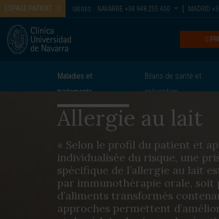
ESPACE PATIENT
NAVARRE
+34 948 255 400
MADRID
+3
SIÈGES :
PR
Maladies et
Bilans de santé et
traitements
prévention
Allergie au lait
« Selon le profil du patient et a
individualisée du risque, une pr
spécifique de l’allergie au lait e
par immunothérapie orale, soit 
d’aliments transformés contenan
approches permettent d’améliore