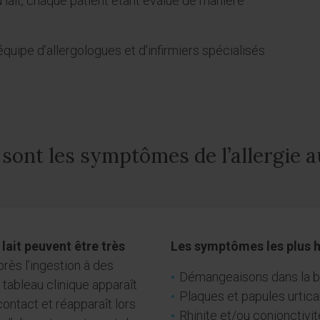
 lait, chaque patient étant évalué de manière
quipe d’allergologues et d’infirmiers spécialisés
sont les symptômes de l’allergie au
lait peuvent être très
Les symptômes les plus h
près l’ingestion à des
Démangeaisons dans la bo
 tableau clinique apparaît
Plaques et papules urtica
ontact et réapparaît lors
Rhinite et/ou conjonctivit