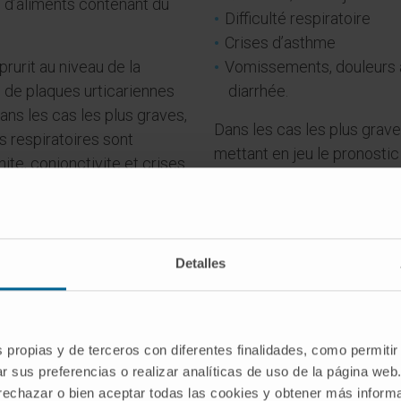
 d’aliments contenant du
Difficulté respiratoire
Crises d’asthme
urit au niveau de la
Vomissements, douleurs 
n de plaques urticariennes
diarrhée.
dans les cas les plus graves,
Dans les cas les plus grave
respiratoires sont
mettant en jeu le pronostic 
ite, conjonctivite et crises
Detalles
s propias y de terceros con diferentes finalidades, como permitir
Présentez-vous certains de ces symptômes 
r sus preferencias o realizar analíticas de uso de la página web
 rechazar o bien aceptar todas las cookies y obtener más infor
allergique au lait et un traitement de désensibilisation alimentair