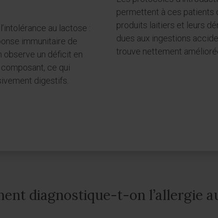
permettent à ces patient
produits laitiers et leurs d
 l’intolérance au lactose :
dues aux ingestions acciden
éponse immunitaire de
trouve nettement amélioré
on observe un déficit en
 composant, ce qui
vement digestifs.
nt diagnostique-t-on l’allergie au 