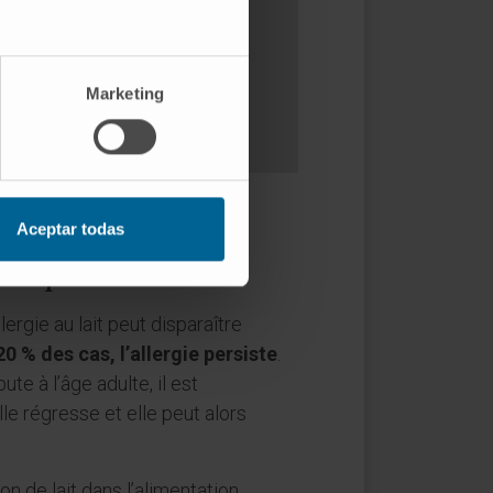
Marketing
Aceptar todas
t disparaît-elle ?
lergie au lait peut disparaître
0 % des cas, l’allergie persiste
.
ute à l’âge adulte, il est
lle régresse et elle peut alors
on de lait dans l’alimentation