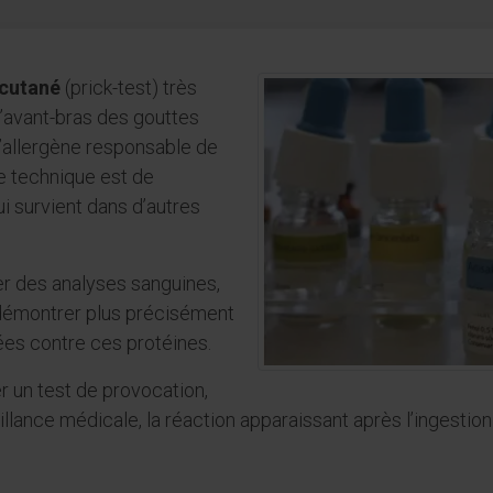
 cutané
(prick-test) très
 l’avant-bras des gouttes
’allergène responsable de
tte technique est de
ui survient dans d’autres
er des analyses sanguines,
 démontrer plus précisément
ées contre ces protéines.
er un test de provocation,
llance médicale, la réaction apparaissant après l’ingestion 