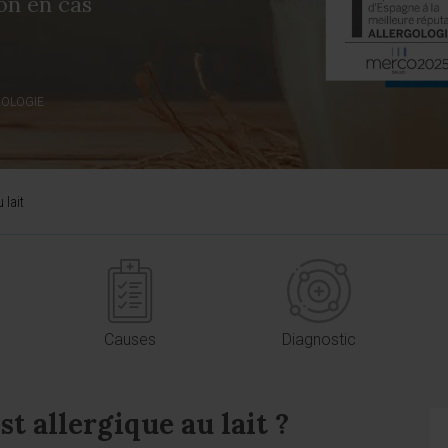
ion en cas
NOLOGIE
 lait
Causes
Diagnostic
t allergique au lait ?