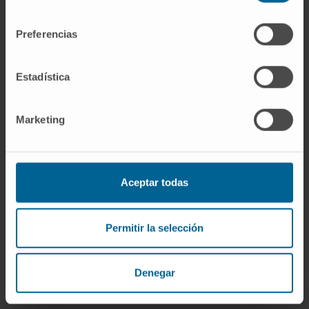
consentimiento
En recherche
Preferencias
Fruit de sa recherche, elle a publié plus de
49 articles dans des revues internationales
et 7 chapitres de livres.
Estadística
Marketing
Aceptar todas
Plus d’informations
Permitir la selección
ORCID
Denegar