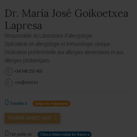
Dr. María José Goikoetxea
Lapresa
Responsable du Laboratoire d’allergologie.
Spécialiste en allergologie et immunologie clinique
Dédication préférentielle aux allergies alimentaires et aux
allergies pédiatriques.
+34 948 255 400
cun@unav.es
Travaille à :
Siège de Pampelune
PRENDRE RENDEZ-VOUS
Fait partie de :
Clínica Universidad de Navarra