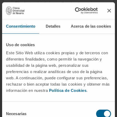
Elle s’est spécialisée en
allergie
alimentaire, en
particulier aux végétaux, et en allergie
pédiatrique, en particulier en immunothérapie
orale avec des aliments.
Consentimiento
Detalles
Acerca de las cookies
Uso de cookies
Este Sitio Web utiliza cookies propias y de terceros con
diferentes finalidades, como permitir la navegación y
Activité
usabilidad de la página web, personalizar sus
preferencias o realizar analíticas de uso de la página
En enseignement
web. A continuación, puede configurar sus preferencias,
Professeur contractuel docteur en
rechazar o bien aceptar todas las cookies y obtener más
información en nuestra
Política de Cookies
.
allergologie et immunologie. Faculté de
médecine. Universidad de Navarra.
Professeure du master d’ingénierie
Selección
biomédicale de l’Universidad de Navarra.
Necesarias
de