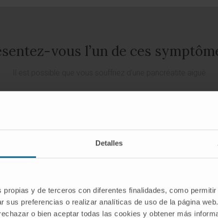
sentez-vous l’un de ces symptôm
Il est possible que vous souffriez d’une pancréatite aiguë
DEMANDEZ UN RENDEZ-VOUS AVEC NOS SPÉCIALISTES
Detalles
s propias y de terceros con diferentes finalidades, como permitir
e la pancréatite
Qui peut en souffrir 
r sus preferencias o realizar analíticas de uso de la página web
 rechazar o bien aceptar todas las cookies y obtener más infor
En Espagne, l’incidence de 