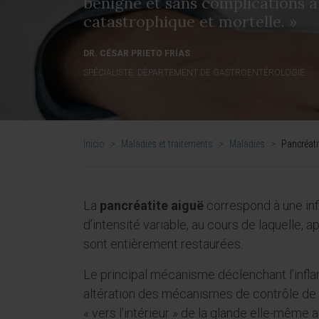
bénigne et sans complications à
catastrophique et mortelle. »
DR. CÉSAR PRIETO FRÍAS
SPÉCIALISTE. DÉPARTEMENT DE GASTROENTÉROLOGIE
Inicio
>
Maladies et traitements
>
Maladies
>
Pancréati
La
pancréatite aiguë
correspond à une inf
d’intensité variable, au cours de laquelle, a
sont entièrement restaurées.
Le principal mécanisme déclenchant l’infl
altération des mécanismes de contrôle de 
« vers l’intérieur » de la glande elle-même 