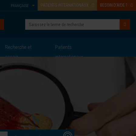
PATIENTS INTERNATIONAUX
BESOIN D’AIDE ?
FRANÇAISE
Recherche et
Patients
essais
internationaux