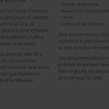
eur abdominale.
Douleur abdominale.
ur mal tolérée, d’intensité
Nausées et vomissement
a partie haute ou médiane
Fièvre.
t comme un coup de
Distension abdominale.
e patient à rester immobile
Dans les pancréatites légèr
 habituellement un début
symptôme le plus fréquent
patient ou sa famille.
ou sans sensation de naus
ts, présents dans 80 à
Ces symptômes débutent d
et les vomissements,
et durent de quelques heur
ueux ou bilieux. Deux autres
selon la gravité, l’évolutio
 bien que légèrement
en œuvre pour la traiter.
le et la distension