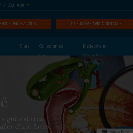
4 91 353 19 20
ENDRE RENDEZ-VOUS
DEUXIÈME AVIS À DISTANCE
Sites
Qui sommes-
Médecins et
nous
Spécialités
uë
 aiguë est très
 aller d’une forme