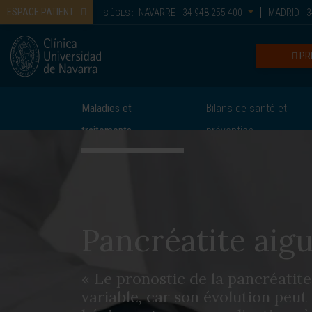
ESPACE PATIENT
NAVARRE
+34 948 255 400
MADRID
+3
SIÈGES :
PR
Maladies et
Bilans de santé et
traitements
prévention
Pancréatite aig
« Le pronostic de la pancréatite
variable, car son évolution peut