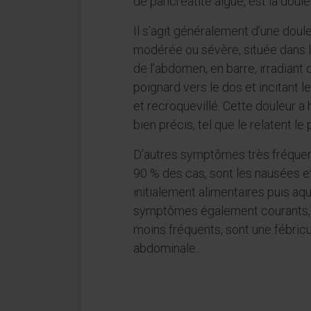
de pancréatite aiguë, est la doul
Il s’agit généralement d’une doule
modérée ou sévère, située dans l
de l’abdomen, en barre, irradian
poignard vers le dos et incitant l
et recroquevillé. Cette douleur a
bien précis, tel que le relatent le 
D’autres symptômes très fréquen
90 % des cas, sont les nausées 
initialement alimentaires puis aq
symptômes également courants,
moins fréquents, sont une fébricu
abdominale.